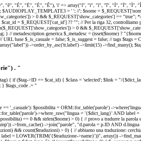
, "ê", "É", "Ë", "È", "Ê"), 'i' => array("í", "ï", "ì", "î", "Í", "Ï", "Ì",
', '\n') ); $AUDIOPLAY_TEMPLATE3 = '
'; //
'; $nome = $_REQUEST['nome_s
tegories']) > 0 && $_REQUEST['show_categories'] == "true"; */ // Us
at_id = $_REQUEST['cat_id'] ?? ""; // Per la riga 32, controlliamo prim
n($_REQUEST['show_categories']) > 0 && $_REQUEST['show_categories'
ang; } // metadescription generica $_metadesc = (isset($nome) ? "{$nome}
RL base $_is_casuale = false; $_is_suggest = false; // tags $tags = ORM
, array("label")) ->order_by_asc('tt.label') ->limit(15) ->find_many(); $
ie") . "
$tag) { if ($tag->ID == $cat_id) { $class = 'selected'; $link = "/{$dict_
 } $tags_code .= "
== '_casuale'): $possibilita = ORM::for_table('parole') ->where('ling
ORM::for_table('parole')->where_raw("lingua = '{$dict_lang}' AND lab
t($possibilita) == 0 && strlen($nome) > 0) { // provo a tradurre la paro
_stamp')) ->from_cache() ->join("parole", "d.parola = p.ID AND d.lingua
uzioni) && count($traduzioni) > 0) { // abbiamo una traduzione: cerchia
bel = LOWER(TRIM('{$traduzione->name}'))", array()) ->find_many(); } i