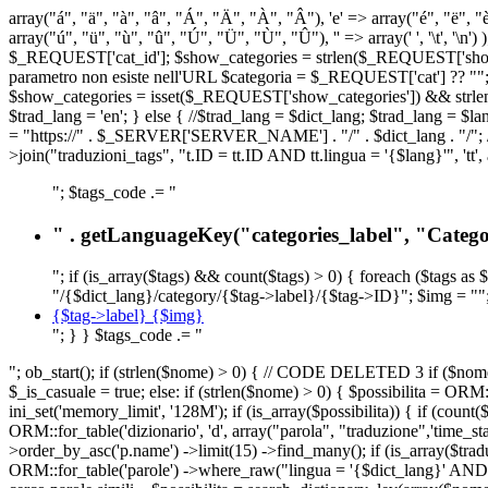
array("á", "ä", "à", "â", "Á", "Ä", "À", "Â"), 'e' => array("é", "ë", "è"
array("ú", "ü", "ù", "û", "Ú", "Ü", "Ù", "Û"), '' => array(' ', '\t
$_REQUEST['cat_id']; $show_categories = strlen($_REQUEST['show_ca
parametro non esiste nell'URL $categoria = $_REQUEST['cat'] ?? ""; $c
$show_categories = isset($_REQUEST['show_categories']) && strle
$trad_lang = 'en'; } else { //$trad_lang = $dict_lang; $trad_lang = $l
= "https://" . $_SERVER['SERVER_NAME'] . "/" . $dict_lang . "/"; // U
>join("traduzioni_tags", "t.ID = tt.ID AND tt.lingua = '{$lang}'", 'tt'
"; $tags_code .= "
" . getLanguageKey("categories_label", "Categor
"; if (is_array($tags) && count($tags) > 0) { foreach ($tags as 
"/{$dict_lang}/category/{$tag->label}/{$tag->ID}"; $img = "";
{$tag->label} {$img}
"; } } $tags_code .= "
"; ob_start(); if (strlen($nome) > 0) { // CODE DELETED 3 if ($nome 
$_is_casuale = true; else: if (strlen($nome) > 0) { $possibilita = 
ini_set('memory_limit', '128M'); if (is_array($possibilita)) { if (coun
ORM::for_table('dizionario', 'd', array("parola", "traduzione",'time
>order_by_asc('p.name') ->limit(15) ->find_many(); if (is_array($trad
ORM::for_table('parole') ->where_raw("lingua = '{$dict_lang}' AND la