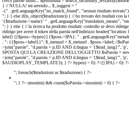
cerco parole simili... $possibilita = search_dictionary_lev(array($nom
{ // NULLA! mi arrendo... $_suggest = "
-{" . getLanguageKey("no_match_found", "nessun risultato trovato") 
"; } } else if(is_object($traduzione)) { // ho trovato dei risultati con l
'{$traduzione->name}' " . getLanguageKey("translation_means", "means
"; } } else { // la ricerca ha prodotto risultati: controllo se devo 
ridirigo per avere il token della parola nell'indirizzo header("lo
label} [{$poss->hypen}] {$poss->IPA}. " . getLanguageKey("metadescr
. ": {{$poss->label}}"; $_metaurl = $_metaurl . $poss->label; //$oPar
>join("parole", "d.parola = p.ID AND d.lingua = '{$trad_lang}'", 'p',
SPOSTA QUI LA CREAZIONE DELL'OGGETTO $oParola = new Parola($pos
>join("parole", "d.parola = p.ID AND d.lingua = '{$trad_lang}'", 'p'
$AUDIOPLAY_TEMPLATE3); } ?>
hypen) > 0): ?>
[]
IPA) > 0): ?
"; foreach($traduzioni as $traduzione) { ?>
"; } ?>
sinonimi) && count($oParola->sinonimi) > 0) { ?>