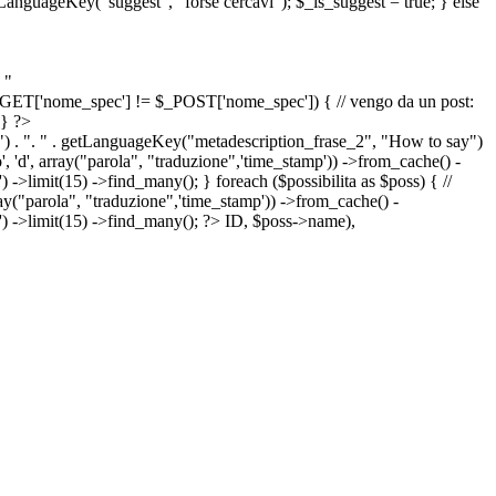
etLanguageKey("suggest", "forse cercavi"); $_is_suggest = true; } else
 "
&& $_GET['nome_spec'] != $_POST['nome_spec']) { // vengo da un post:
 } ?>
") . ". " . getLanguageKey("metadescription_frase_2", "How to say")
 'd', array("parola", "traduzione",'time_stamp')) ->from_cache() -
->limit(15) ->find_many(); } foreach ($possibilita as $poss) { //
arola", "traduzione",'time_stamp')) ->from_cache() -
') ->limit(15) ->find_many(); ?>
ID, $poss->name),