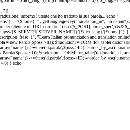
e), $from = $dict_lang, 5); if (count($possibilita) > 0) { $_suggest = g
. "]}
a traduzione: informo l'utente che ho tradotto la sua parola... echo "
") . " '{$nome}' " . getLanguageKey("translation_in", "in italian") .
ridirigere per ottenere un URL corretto if (isset($_POST['nome_spec']) 
cation: https://{$_SERVER['SERVER_NAME']}/{$dict_lang}/{$nome}"); }
iption_frase_1", "Learn Italian pronunciation and translation online
ola = new Parola($poss->ID); $traduzioni = ORM::for_table('dizionario',
 array("name")) ->where('d.parola',$poss->ID) ->order_by_asc('p.name') 
s->ID); $traduzioni = ORM::for_table('dizionario', 'd', array("p
, array("name")) ->where('d.parola',$poss->ID) ->order_by_asc('p.name
>
//
0) { echo "