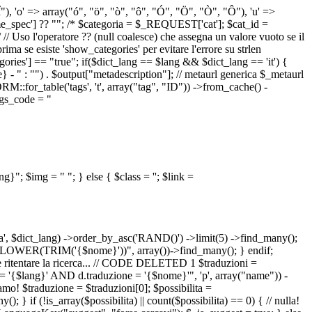
 "Î"), 'o' => array("ó", "ö", "ò", "ô", "Ó", "Ö", "Ò", "Ô"), 'u' =>
pec'] ?? ""; /* $categoria = $_REQUEST['cat']; $cat_id =
o l'operatore ?? (null coalesce) che assegna un valore vuoto se il
a se esiste 'show_categories' per evitare l'errore su strlen
] == "true"; if($dict_lang == $lang && $dict_lang == 'it') {
 - " : "") . $output["metadescription"]; // metaurl generica $_metaurl
::for_table('tags', 't', array("tag", "ID")) ->from_cache() -
tags_code = "
lang}"; $img = "
"; } else { $class = ''; $link =
ua', $dict_lang) ->order_by_asc('RAND()') ->limit(5) ->find_many();
el = LOWER(TRIM('{$nome}'))", array())->find_many(); } endif;
la e ritentare la ricerca... // CODE DELETED 1 $traduzioni =
 = '{$lang}' AND d.traduzione = '{$nome}'", 'p', array("name")) -
mo! $traduzione = $traduzioni[0]; $possibilita =
f (!is_array($possibilita) || count($possibilita) == 0) { // nulla!