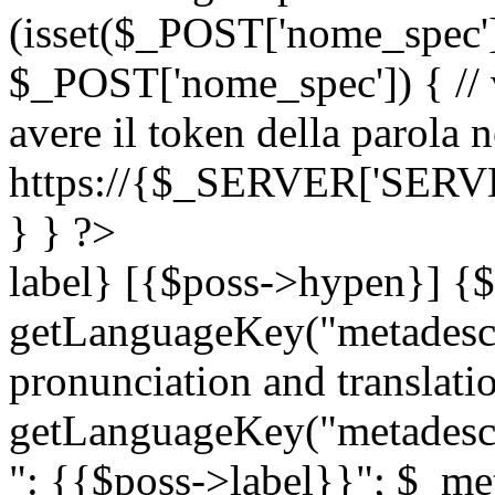
(isset($_POST['nome_spec
$_POST['nome_spec']) { // v
avere il token della parola n
https://{$_SERVER['SERV
} } ?>
label} [{$poss->hypen}] {$
getLanguageKey("metadescri
pronunciation and translation
getLanguageKey("metadescri
": {{$poss->label}}"; $_met