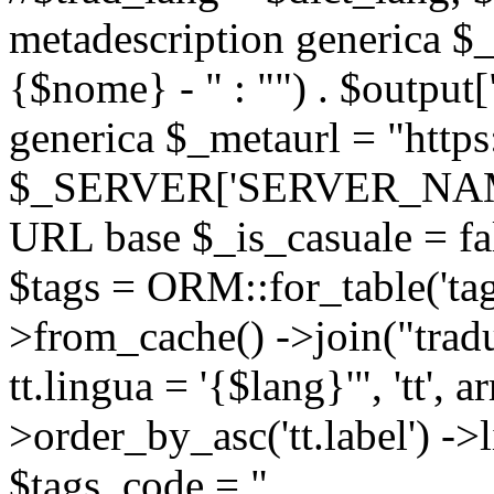
metadescription generica $_
{$nome} - " : "") . $output[
generica $_metaurl = "https:
$_SERVER['SERVER_NAME'] .
URL base $_is_casuale = fals
$tags = ORM::for_table('tags'
>from_cache() ->join("trad
tt.lingua = '{$lang}'", 'tt', a
>order_by_asc('tt.label') -
$tags_code = "