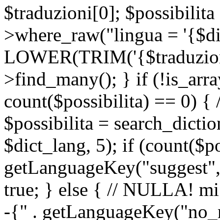
$traduzioni[0]; $possibilita
>where_raw("lingua = '{$di
LOWER(TRIM('{$traduzione-
>find_many(); } if (!is_array
count($possibilita) == 0) { /
$possibilita = search_dicti
$dict_lang, 5); if (count($p
getLanguageKey("suggest", 
true; } else { // NULLA! mi
-{" . getLanguageKey("no_m