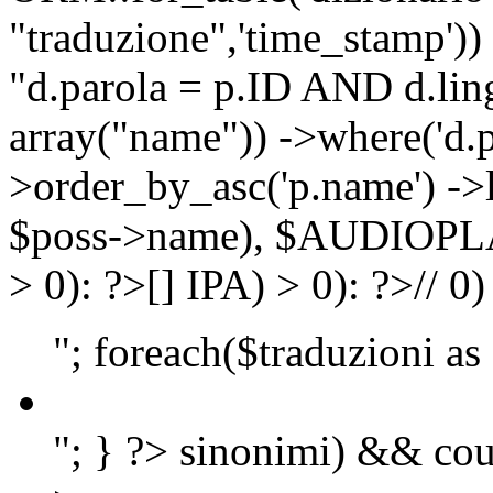
"traduzione",'time_stamp'))
"d.parola = p.ID AND d.lingu
array("name")) ->where('d.p
>order_by_asc('p.name') ->
$poss->name), $AUDIOP
> 0): ?>
[]
IPA) > 0): ?>
//
0)
"; foreach($traduzioni as
"; } ?>
sinonimi) && cou