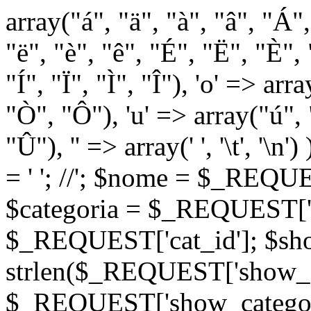
array("á", "ä", "à", "â", "Á"
"ë", "è", "ê", "É", "Ë", "È", "
"Í", "Ï", "Ì", "Î"), 'o' => ar
"Ò", "Ô"), 'u' => array("ú",
"Û"), '' => array(' ', '\t
= '
'; //
'; $nome = $_REQUES
$categoria = $_REQUEST['ca
$_REQUEST['cat_id']; $sho
strlen($_REQUEST['show_c
$_REQUEST['show_categorie