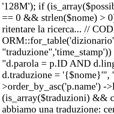
'128M'); if (is_array($possib
== 0 && strlen($nome) > 0) 
ritentare la ricerca... //
ORM::for_table('dizionario',
"traduzione",'time_stamp'))
"d.parola = p.ID AND d.li
d.traduzione = '{$nome}'", '
>order_by_asc('p.name') ->l
(is_array($traduzioni) && c
abbiamo una traduzione: ce