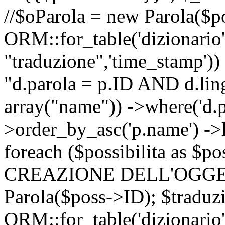
//$oParola = new Parola($p
ORM::for_table('dizionario',
"traduzione",'time_stamp'))
"d.parola = p.ID AND d.lingu
array("name")) ->where('d.p
>order_by_asc('p.name') ->
foreach ($possibilita as $
CREAZIONE DELL'OGGET
Parola($poss->ID); $traduz
ORM::for_table('dizionario',