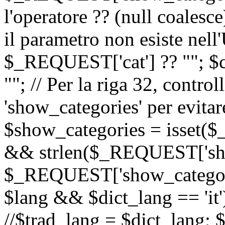
l'operatore ?? (null coalesc
il parametro non esiste nel
$_REQUEST['cat'] ?? ""; $
""; // Per la riga 32, contro
'show_categories' per evitare
$show_categories = isset(
&& strlen($_REQUEST['sho
$_REQUEST['show_categorie
$lang && $dict_lang == 'it')
//$trad_lang = $dict_lang; $