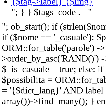
{$tag->label} {$img}
"; } } $tags_code .= "
"; ob_start(); if (strlen(
if ($nome == '_casuale'): $p
ORM::for_table('parole') ->w
>order_by_asc('RAND()') ->
$_is_casuale = true; else: i
$possibilita = ORM::for_ta
= '{$dict_lang}' AND lab
array())->find_many(); } en