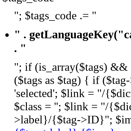
"; $tags_code .= "
" . getLanguageKey("ca
. "
"; if (is_array($tags) &&
($tags as $tag) { if ($ta
'selected'; $link = "/{$d
$class = ''; $link = "/{$
>label}/{$tag->ID}"; $im