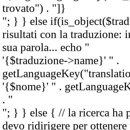
trovato") . "]}
"; } } else if(is_object($tra
risultati con la traduzione: 
sua parola... echo "
'{$traduzione->name}' " .
getLanguageKey("translatio
'{$nome}' " . getLanguageKe
. "
"; } } else { // la ricerca ha
devo ridirigere per ottenere