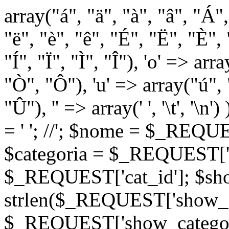
array("á", "ä", "à", "â", "Á"
"ë", "è", "ê", "É", "Ë", "È", "
"Í", "Ï", "Ì", "Î"), 'o' => ar
"Ò", "Ô"), 'u' => array("ú",
"Û"), '' => array(' ', '\t
= '
'; //
'; $nome = $_REQUES
$categoria = $_REQUEST['ca
$_REQUEST['cat_id']; $sho
strlen($_REQUEST['show_c
$_REQUEST['show_categorie