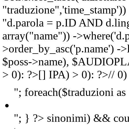
"traduzione",'time_stamp'))
"d.parola = p.ID AND d.lingu
array("name")) ->where('d.p
>order_by_asc('p.name') ->
$poss->name), $AUDIOP
> 0): ?>
[]
IPA) > 0): ?>
//
0)
"; foreach($traduzioni as
"; } ?>
sinonimi) && cou