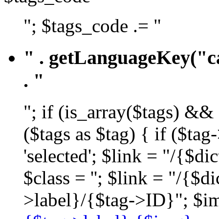
"; $tags_code .= "
" . getLanguageKey("ca
. "
"; if (is_array($tags) &&
($tags as $tag) { if ($ta
'selected'; $link = "/{$d
$class = ''; $link = "/{$
>label}/{$tag->ID}"; $im