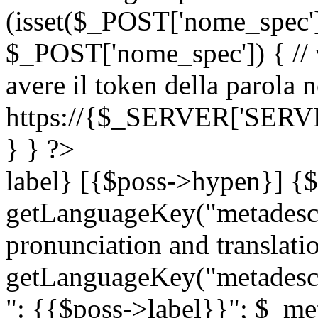
(isset($_POST['nome_spec
$_POST['nome_spec']) { // v
avere il token della parola n
https://{$_SERVER['SERV
} } ?>
label} [{$poss->hypen}] {$
getLanguageKey("metadescri
pronunciation and translation
getLanguageKey("metadescri
": {{$poss->label}}"; $_met