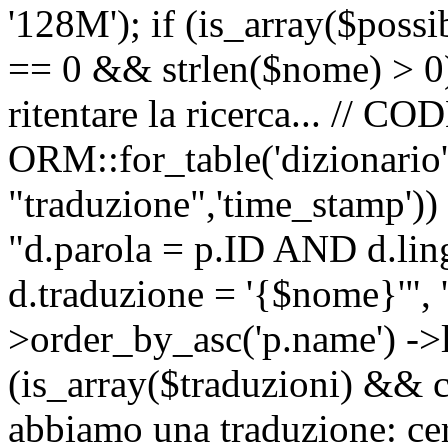
'128M'); if (is_array($possib
== 0 && strlen($nome) > 0) 
ritentare la ricerca... //
ORM::for_table('dizionario',
"traduzione",'time_stamp'))
"d.parola = p.ID AND d.li
d.traduzione = '{$nome}'", '
>order_by_asc('p.name') ->l
(is_array($traduzioni) && c
abbiamo una traduzione: ce