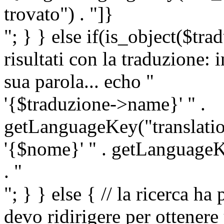
trovato") . "]}
"; } } else if(is_object($tra
risultati con la traduzione: 
sua parola... echo "
'{$traduzione->name}' " .
getLanguageKey("translatio
'{$nome}' " . getLanguageKe
. "
"; } } else { // la ricerca ha
devo ridirigere per ottenere