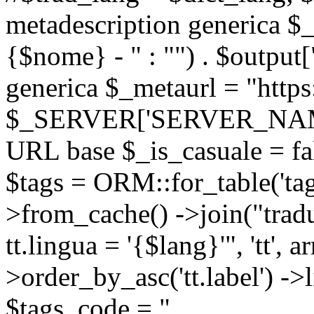
metadescription generica $_
{$nome} - " : "") . $output[
generica $_metaurl = "https:
$_SERVER['SERVER_NAME'] .
URL base $_is_casuale = fals
$tags = ORM::for_table('tags'
>from_cache() ->join("trad
tt.lingua = '{$lang}'", 'tt', a
>order_by_asc('tt.label') -
$tags_code = "