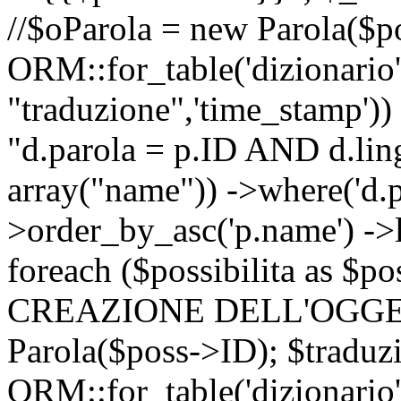
//$oParola = new Parola($p
ORM::for_table('dizionario',
"traduzione",'time_stamp'))
"d.parola = p.ID AND d.lingu
array("name")) ->where('d.p
>order_by_asc('p.name') ->
foreach ($possibilita as $
CREAZIONE DELL'OGGET
Parola($poss->ID); $traduz
ORM::for_table('dizionario',