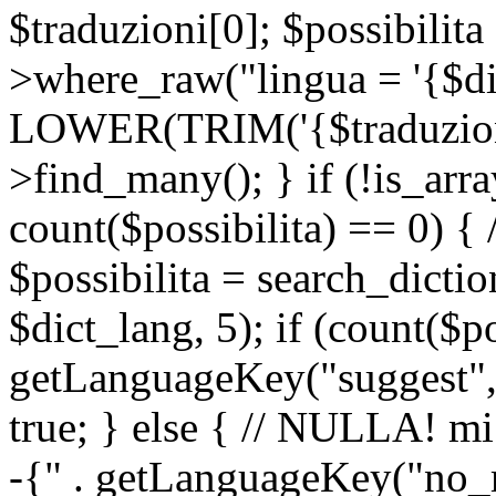
$traduzioni[0]; $possibilita
>where_raw("lingua = '{$di
LOWER(TRIM('{$traduzione-
>find_many(); } if (!is_array
count($possibilita) == 0) { /
$possibilita = search_dicti
$dict_lang, 5); if (count($p
getLanguageKey("suggest", 
true; } else { // NULLA! mi
-{" . getLanguageKey("no_m