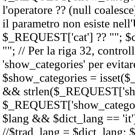
l'operatore ?? (null coalesc
il parametro non esiste nel
$_REQUEST['cat'] ?? ""; $
""; // Per la riga 32, contro
'show_categories' per evitare
$show_categories = isset(
&& strlen($_REQUEST['sho
$_REQUEST['show_categorie
$lang && $dict_lang == 'it')
//$trad_lang = $dict_lang; $