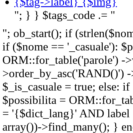
{$tag->label} {$img}
"; } } $tags_code .= "
"; ob_start(); if (strlen(
if ($nome == '_casuale'): $p
ORM::for_table('parole') ->w
>order_by_asc('RAND()') ->
$_is_casuale = true; else: i
$possibilita = ORM::for_ta
= '{$dict_lang}' AND lab
array())->find_many(); } en