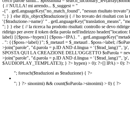
cerco parole simili... $possibilita = search_dictionary_lev(array($nom
{ // NULLA! mi arrendo... $_suggest = "
-{" . getLanguageKey("no_match_found", "nessun risultato trovato") 
"; } } else if(is_object($traduzione)) { // ho trovato dei risultati con l
'{$traduzione->name}' " . getLanguageKey("translation_means", "means
"; } } else { // la ricerca ha prodotto risultati: controllo se devo 
ridirigo per avere il token della parola nell'indirizzo header("lo
label} [{$poss->hypen}] {$poss->IPA}. " . getLanguageKey("metadescr
. ": {{$poss->label}}"; $_metaurl = $_metaurl . $poss->label; //$oPar
>join("parole", "d.parola = p.ID AND d.lingua = '{$trad_lang}'", 'p',
SPOSTA QUI LA CREAZIONE DELL'OGGETTO $oParola = new Parola($pos
>join("parole", "d.parola = p.ID AND d.lingua = '{$trad_lang}'", 'p'
$AUDIOPLAY_TEMPLATE3); } ?>
hypen) > 0): ?>
[]
IPA) > 0): ?
"; foreach($traduzioni as $traduzione) { ?>
"; } ?>
sinonimi) && count($oParola->sinonimi) > 0) { ?>