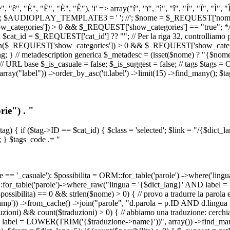
, "ê", "É", "Ë", "È", "Ê"), 'i' => array("í", "ï", "ì", "î", "Í", "Ï", "Ì",
', '\n') ); $AUDIOPLAY_TEMPLATE3 = '
'; //
'; $nome = $_REQUEST['nome_s
tegories']) > 0 && $_REQUEST['show_categories'] == "true"; */ // Us
at_id = $_REQUEST['cat_id'] ?? ""; // Per la riga 32, controlliamo prim
n($_REQUEST['show_categories']) > 0 && $_REQUEST['show_categories'
ang; } // metadescription generica $_metadesc = (isset($nome) ? "{$nome}
RL base $_is_casuale = false; $_is_suggest = false; // tags $tags = ORM
, array("label")) ->order_by_asc('tt.label') ->limit(15) ->find_many(); $
ie") . "
$tag) { if ($tag->ID == $cat_id) { $class = 'selected'; $link = "/{$dict_
 } $tags_code .= "
== '_casuale'): $possibilita = ORM::for_table('parole') ->where('ling
ORM::for_table('parole')->where_raw("lingua = '{$dict_lang}' AND lab
t($possibilita) == 0 && strlen($nome) > 0) { // provo a tradurre la paro
_stamp')) ->from_cache() ->join("parole", "d.parola = p.ID AND d.lingua
uzioni) && count($traduzioni) > 0) { // abbiamo una traduzione: cerchia
bel = LOWER(TRIM('{$traduzione->name}'))", array()) ->find_many(); } i