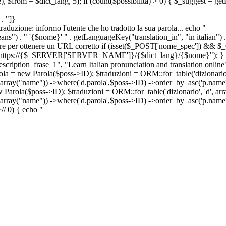
e), $from = $dict_lang, 5); if (count($possibilita) > 0) { $_suggest = g
. "]}
a traduzione: informo l'utente che ho tradotto la sua parola... echo "
") . " '{$nome}' " . getLanguageKey("translation_in", "in italian") .
ridirigere per ottenere un URL corretto if (isset($_POST['nome_spec']) 
cation: https://{$_SERVER['SERVER_NAME']}/{$dict_lang}/{$nome}"); }
iption_frase_1", "Learn Italian pronunciation and translation online
ola = new Parola($poss->ID); $traduzioni = ORM::for_table('dizionario',
 array("name")) ->where('d.parola',$poss->ID) ->order_by_asc('p.name') 
s->ID); $traduzioni = ORM::for_table('dizionario', 'd', array("p
, array("name")) ->where('d.parola',$poss->ID) ->order_by_asc('p.name
>
//
0) { echo "