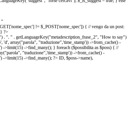
etLanguageKey("suggest", "forse cercavi"); $_is_suggest = true; } else
 "
&& $_GET['nome_spec'] != $_POST['nome_spec']) { // vengo da un post:
 } ?>
") . ". " . getLanguageKey("metadescription_frase_2", "How to say")
 'd', array("parola", "traduzione",'time_stamp')) ->from_cache() -
->limit(15) ->find_many(); } foreach ($possibilita as $poss) { //
arola", "traduzione",'time_stamp')) ->from_cache() -
') ->limit(15) ->find_many(); ?>
ID, $poss->name),