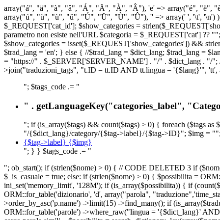
array("á", "ä", "à", "â", "Á", "Ä", "À", "Â"), 'e' => array("é", "ë", "è"
array("ú", "ü", "ù", "û", "Ú", "Ü", "Ù", "Û"), '' => array(' ', '\t
$_REQUEST['cat_id']; $show_categories = strlen($_REQUEST['show_ca
parametro non esiste nell'URL $categoria = $_REQUEST['cat'] ?? ""; $c
$show_categories = isset($_REQUEST['show_categories']) && strle
$trad_lang = 'en'; } else { //$trad_lang = $dict_lang; $trad_lang = $l
= "https://" . $_SERVER['SERVER_NAME'] . "/" . $dict_lang . "/"; // U
>join("traduzioni_tags", "t.ID = tt.ID AND tt.lingua = '{$lang}'", 'tt'
"; $tags_code .= "
" . getLanguageKey("categories_label", "Categor
"; if (is_array($tags) && count($tags) > 0) { foreach ($tags as 
"/{$dict_lang}/category/{$tag->label}/{$tag->ID}"; $img = "";
{$tag->label} {$img}
"; } } $tags_code .= "
"; ob_start(); if (strlen($nome) > 0) { // CODE DELETED 3 if ($nome 
$_is_casuale = true; else: if (strlen($nome) > 0) { $possibilita = 
ini_set('memory_limit', '128M'); if (is_array($possibilita)) { if (coun
ORM::for_table('dizionario', 'd', array("parola", "traduzione",'time
>order_by_asc('p.name') ->limit(15) ->find_many(); if (is_array($trad
ORM::for_table('parole') ->where_raw("lingua = '{$dict_lang}' AND la