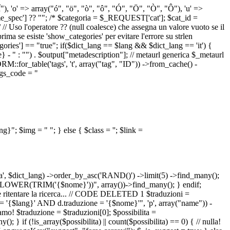
 "Î"), 'o' => array("ó", "ö", "ò", "ô", "Ó", "Ö", "Ò", "Ô"), 'u' =>
pec'] ?? ""; /* $categoria = $_REQUEST['cat']; $cat_id =
o l'operatore ?? (null coalesce) che assegna un valore vuoto se il
a se esiste 'show_categories' per evitare l'errore su strlen
] == "true"; if($dict_lang == $lang && $dict_lang == 'it') {
 - " : "") . $output["metadescription"]; // metaurl generica $_metaurl
::for_table('tags', 't', array("tag", "ID")) ->from_cache() -
tags_code = "
lang}"; $img = "
"; } else { $class = ''; $link =
ua', $dict_lang) ->order_by_asc('RAND()') ->limit(5) ->find_many();
el = LOWER(TRIM('{$nome}'))", array())->find_many(); } endif;
la e ritentare la ricerca... // CODE DELETED 1 $traduzioni =
 = '{$lang}' AND d.traduzione = '{$nome}'", 'p', array("name")) -
mo! $traduzione = $traduzioni[0]; $possibilita =
f (!is_array($possibilita) || count($possibilita) == 0) { // nulla!