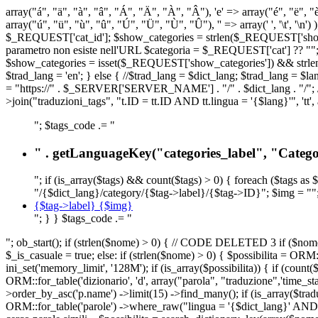
array("á", "ä", "à", "â", "Á", "Ä", "À", "Â"), 'e' => array("é", "ë", "è"
array("ú", "ü", "ù", "û", "Ú", "Ü", "Ù", "Û"), '' => array(' ', '\t
$_REQUEST['cat_id']; $show_categories = strlen($_REQUEST['show_ca
parametro non esiste nell'URL $categoria = $_REQUEST['cat'] ?? ""; $c
$show_categories = isset($_REQUEST['show_categories']) && strle
$trad_lang = 'en'; } else { //$trad_lang = $dict_lang; $trad_lang = $l
= "https://" . $_SERVER['SERVER_NAME'] . "/" . $dict_lang . "/"; // U
>join("traduzioni_tags", "t.ID = tt.ID AND tt.lingua = '{$lang}'", 'tt'
"; $tags_code .= "
" . getLanguageKey("categories_label", "Categor
"; if (is_array($tags) && count($tags) > 0) { foreach ($tags as 
"/{$dict_lang}/category/{$tag->label}/{$tag->ID}"; $img = "";
{$tag->label} {$img}
"; } } $tags_code .= "
"; ob_start(); if (strlen($nome) > 0) { // CODE DELETED 3 if ($nome 
$_is_casuale = true; else: if (strlen($nome) > 0) { $possibilita = 
ini_set('memory_limit', '128M'); if (is_array($possibilita)) { if (coun
ORM::for_table('dizionario', 'd', array("parola", "traduzione",'time
>order_by_asc('p.name') ->limit(15) ->find_many(); if (is_array($trad
ORM::for_table('parole') ->where_raw("lingua = '{$dict_lang}' AND la