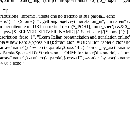
e), $from = $dict_lang, 5); if (count($possibilita) > 0) { $_suggest = g
. "]}
a traduzione: informo l'utente che ho tradotto la sua parola... echo "
") . " '{$nome}' " . getLanguageKey("translation_in", "in italian") .
ridirigere per ottenere un URL corretto if (isset($_POST['nome_spec']) 
cation: https://{$_SERVER['SERVER_NAME']}/{$dict_lang}/{$nome}"); }
iption_frase_1", "Learn Italian pronunciation and translation online
ola = new Parola($poss->ID); $traduzioni = ORM::for_table('dizionario',
 array("name")) ->where('d.parola',$poss->ID) ->order_by_asc('p.name') 
s->ID); $traduzioni = ORM::for_table('dizionario', 'd', array("p
, array("name")) ->where('d.parola',$poss->ID) ->order_by_asc('p.name
>
//
0) { echo "