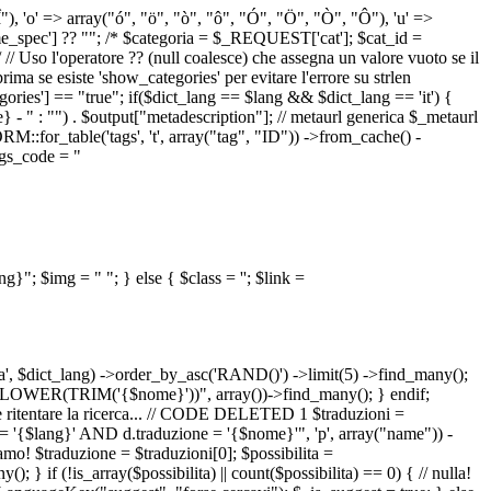
 "Î"), 'o' => array("ó", "ö", "ò", "ô", "Ó", "Ö", "Ò", "Ô"), 'u' =>
pec'] ?? ""; /* $categoria = $_REQUEST['cat']; $cat_id =
o l'operatore ?? (null coalesce) che assegna un valore vuoto se il
a se esiste 'show_categories' per evitare l'errore su strlen
] == "true"; if($dict_lang == $lang && $dict_lang == 'it') {
 - " : "") . $output["metadescription"]; // metaurl generica $_metaurl
::for_table('tags', 't', array("tag", "ID")) ->from_cache() -
tags_code = "
lang}"; $img = "
"; } else { $class = ''; $link =
ua', $dict_lang) ->order_by_asc('RAND()') ->limit(5) ->find_many();
el = LOWER(TRIM('{$nome}'))", array())->find_many(); } endif;
la e ritentare la ricerca... // CODE DELETED 1 $traduzioni =
 = '{$lang}' AND d.traduzione = '{$nome}'", 'p', array("name")) -
mo! $traduzione = $traduzioni[0]; $possibilita =
f (!is_array($possibilita) || count($possibilita) == 0) { // nulla!