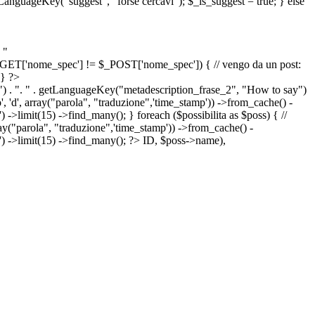
etLanguageKey("suggest", "forse cercavi"); $_is_suggest = true; } else
 "
&& $_GET['nome_spec'] != $_POST['nome_spec']) { // vengo da un post:
 } ?>
") . ". " . getLanguageKey("metadescription_frase_2", "How to say")
 'd', array("parola", "traduzione",'time_stamp')) ->from_cache() -
->limit(15) ->find_many(); } foreach ($possibilita as $poss) { //
arola", "traduzione",'time_stamp')) ->from_cache() -
') ->limit(15) ->find_many(); ?>
ID, $poss->name),