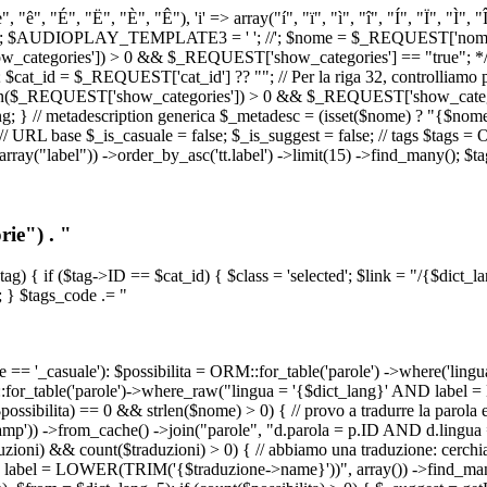
, "ê", "É", "Ë", "È", "Ê"), 'i' => array("í", "ï", "ì", "î", "Í", "Ï", "Ì",
', '\n') ); $AUDIOPLAY_TEMPLATE3 = '
'; //
'; $nome = $_REQUEST['nome_s
tegories']) > 0 && $_REQUEST['show_categories'] == "true"; */ // Us
at_id = $_REQUEST['cat_id'] ?? ""; // Per la riga 32, controlliamo prim
n($_REQUEST['show_categories']) > 0 && $_REQUEST['show_categories'
ang; } // metadescription generica $_metadesc = (isset($nome) ? "{$nome}
RL base $_is_casuale = false; $_is_suggest = false; // tags $tags = ORM
, array("label")) ->order_by_asc('tt.label') ->limit(15) ->find_many(); $
ie") . "
$tag) { if ($tag->ID == $cat_id) { $class = 'selected'; $link = "/{$dict_
 } $tags_code .= "
== '_casuale'): $possibilita = ORM::for_table('parole') ->where('ling
ORM::for_table('parole')->where_raw("lingua = '{$dict_lang}' AND lab
t($possibilita) == 0 && strlen($nome) > 0) { // provo a tradurre la paro
_stamp')) ->from_cache() ->join("parole", "d.parola = p.ID AND d.lingua
uzioni) && count($traduzioni) > 0) { // abbiamo una traduzione: cerchia
bel = LOWER(TRIM('{$traduzione->name}'))", array()) ->find_many(); } i