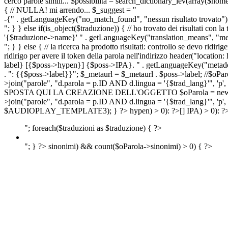
cerco parole simili... $possibilita = search_dictionary_lev(array($nom
{ // NULLA! mi arrendo... $_suggest = "
-{" . getLanguageKey("no_match_found", "nessun risultato trovato") 
"; } } else if(is_object($traduzione)) { // ho trovato dei risultati con l
'{$traduzione->name}' " . getLanguageKey("translation_means", "means
"; } } else { // la ricerca ha prodotto risultati: controllo se devo 
ridirigo per avere il token della parola nell'indirizzo header("lo
label} [{$poss->hypen}] {$poss->IPA}. " . getLanguageKey("metadescr
. ": {{$poss->label}}"; $_metaurl = $_metaurl . $poss->label; //$oPar
>join("parole", "d.parola = p.ID AND d.lingua = '{$trad_lang}'", 'p',
SPOSTA QUI LA CREAZIONE DELL'OGGETTO $oParola = new Parola($pos
>join("parole", "d.parola = p.ID AND d.lingua = '{$trad_lang}'", 'p'
$AUDIOPLAY_TEMPLATE3); } ?>
hypen) > 0): ?>
[]
IPA) > 0): ?
"; foreach($traduzioni as $traduzione) { ?>
"; } ?>
sinonimi) && count($oParola->sinonimi) > 0) { ?>