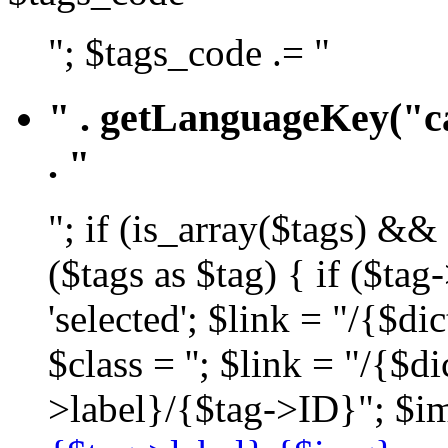
"; $tags_code .= "
" . getLanguageKey("ca
. "
"; if (is_array($tags) &&
($tags as $tag) { if ($ta
'selected'; $link = "/{$d
$class = ''; $link = "/{$
>label}/{$tag->ID}"; $im