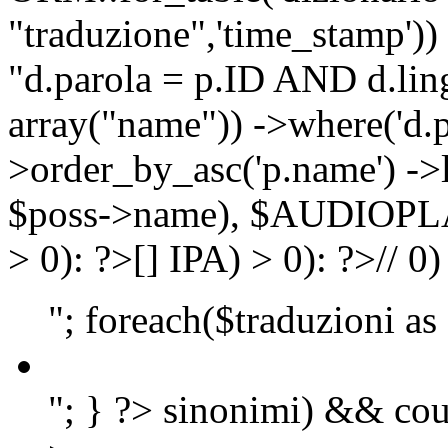
"traduzione",'time_stamp'))
"d.parola = p.ID AND d.lingu
array("name")) ->where('d.p
>order_by_asc('p.name') ->
$poss->name), $AUDIOP
> 0): ?>
[]
IPA) > 0): ?>
//
0)
"; foreach($traduzioni as
"; } ?>
sinonimi) && cou