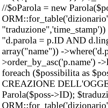
//$oParola = new Parola($p
ORM::for_table('dizionario',
"traduzione",'time_stamp'))
"d.parola = p.ID AND d.lingu
array("name")) ->where('d.p
>order_by_asc('p.name') ->
foreach ($possibilita as $
CREAZIONE DELL'OGGET
Parola($poss->ID); $traduz
ORM::for_table('dizionario',