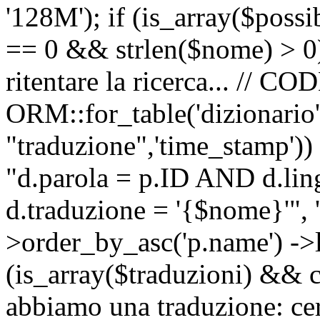
'128M'); if (is_array($possib
== 0 && strlen($nome) > 0) 
ritentare la ricerca... //
ORM::for_table('dizionario',
"traduzione",'time_stamp'))
"d.parola = p.ID AND d.li
d.traduzione = '{$nome}'", '
>order_by_asc('p.name') ->l
(is_array($traduzioni) && c
abbiamo una traduzione: ce