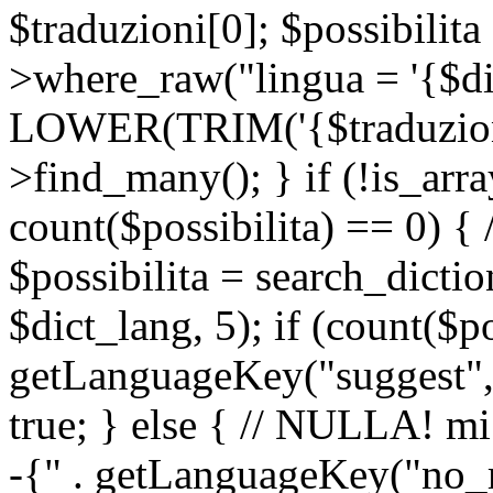
$traduzioni[0]; $possibilita
>where_raw("lingua = '{$di
LOWER(TRIM('{$traduzione-
>find_many(); } if (!is_array
count($possibilita) == 0) { /
$possibilita = search_dicti
$dict_lang, 5); if (count($p
getLanguageKey("suggest", 
true; } else { // NULLA! mi
-{" . getLanguageKey("no_m