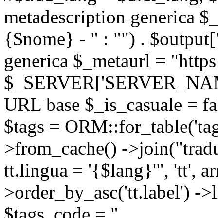
metadescription generica $_
{$nome} - " : "") . $output[
generica $_metaurl = "https:
$_SERVER['SERVER_NAME'] .
URL base $_is_casuale = fals
$tags = ORM::for_table('tags'
>from_cache() ->join("trad
tt.lingua = '{$lang}'", 'tt', a
>order_by_asc('tt.label') -
$tags_code = "