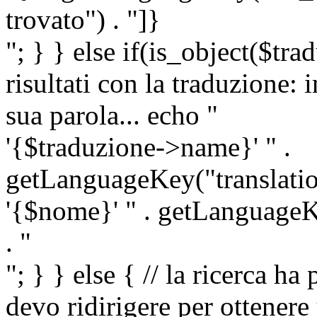
trovato") . "]}
"; } } else if(is_object($tra
risultati con la traduzione: 
sua parola... echo "
'{$traduzione->name}' " .
getLanguageKey("translatio
'{$nome}' " . getLanguageKe
. "
"; } } else { // la ricerca ha
devo ridirigere per ottenere