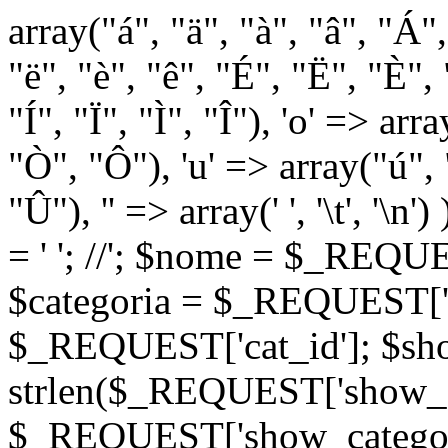
array("á", "ä", "à", "â", "Á"
"ë", "è", "ê", "É", "Ë", "È", "
"Í", "Ï", "Ì", "Î"), 'o' => ar
"Ò", "Ô"), 'u' => array("ú",
"Û"), '' => array(' ', '\t
= '
'; //
'; $nome = $_REQUES
$categoria = $_REQUEST['ca
$_REQUEST['cat_id']; $sho
strlen($_REQUEST['show_c
$_REQUEST['show_categorie