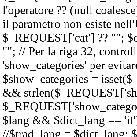
l'operatore ?? (null coalesc
il parametro non esiste nel
$_REQUEST['cat'] ?? ""; $
""; // Per la riga 32, contro
'show_categories' per evitare
$show_categories = isset(
&& strlen($_REQUEST['sho
$_REQUEST['show_categorie
$lang && $dict_lang == 'it')
//$trad_lang = $dict_lang; $