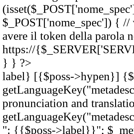
(isset($_POST['nome_spec
$_POST['nome_spec']) { // v
avere il token della parola n
https://{$_SERVER['SERV
} } ?>
label} [{$poss->hypen}] {$
getLanguageKey("metadescri
pronunciation and translation
getLanguageKey("metadescri
": {{$poss->label}}"; $_met