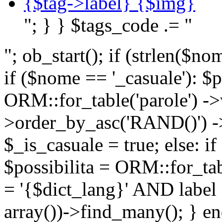
{$tag->label} {$img}
"; } } $tags_code .= "
"; ob_start(); if (strlen(
if ($nome == '_casuale'): $p
ORM::for_table('parole') ->w
>order_by_asc('RAND()') ->
$_is_casuale = true; else: i
$possibilita = ORM::for_ta
= '{$dict_lang}' AND lab
array())->find_many(); } en