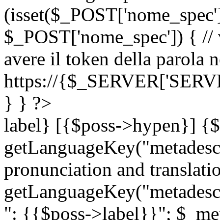
(isset($_POST['nome_spec
$_POST['nome_spec']) { // v
avere il token della parola n
https://{$_SERVER['SERV
} } ?>
label} [{$poss->hypen}] {$
getLanguageKey("metadescri
pronunciation and translation
getLanguageKey("metadescri
": {{$poss->label}}"; $_met