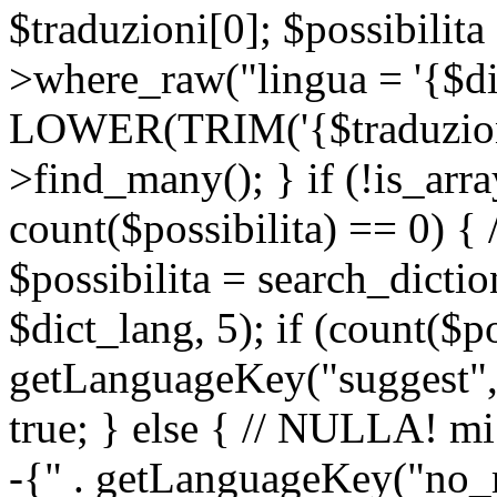
$traduzioni[0]; $possibilita
>where_raw("lingua = '{$di
LOWER(TRIM('{$traduzione-
>find_many(); } if (!is_array
count($possibilita) == 0) { /
$possibilita = search_dicti
$dict_lang, 5); if (count($p
getLanguageKey("suggest", 
true; } else { // NULLA! mi
-{" . getLanguageKey("no_m