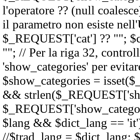
l'operatore ?? (null coalesc
il parametro non esiste nel
$_REQUEST['cat'] ?? ""; $
""; // Per la riga 32, contro
'show_categories' per evitare
$show_categories = isset(
&& strlen($_REQUEST['sho
$_REQUEST['show_categorie
$lang && $dict_lang == 'it')
//$trad_lang = $dict_lang; $