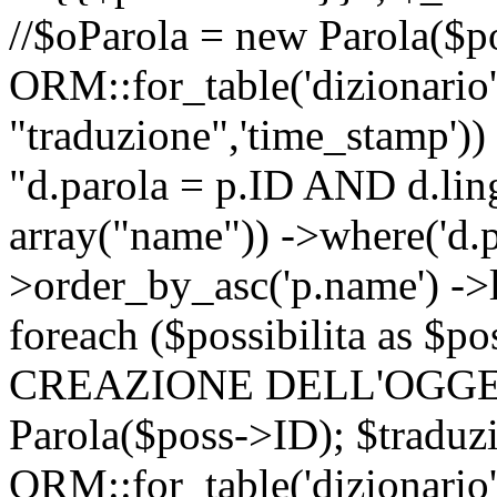
//$oParola = new Parola($p
ORM::for_table('dizionario',
"traduzione",'time_stamp'))
"d.parola = p.ID AND d.lingu
array("name")) ->where('d.p
>order_by_asc('p.name') ->
foreach ($possibilita as $
CREAZIONE DELL'OGGET
Parola($poss->ID); $traduz
ORM::for_table('dizionario',