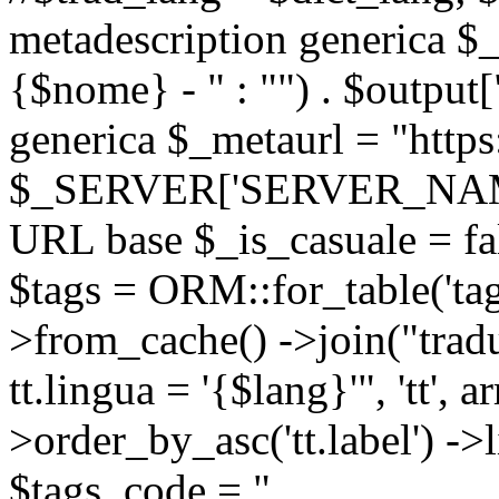
metadescription generica $_
{$nome} - " : "") . $output[
generica $_metaurl = "https:
$_SERVER['SERVER_NAME'] .
URL base $_is_casuale = fals
$tags = ORM::for_table('tags'
>from_cache() ->join("trad
tt.lingua = '{$lang}'", 'tt', a
>order_by_asc('tt.label') -
$tags_code = "