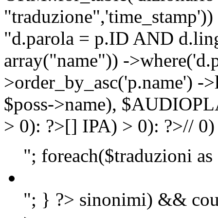
"traduzione",'time_stamp'))
"d.parola = p.ID AND d.lingu
array("name")) ->where('d.p
>order_by_asc('p.name') ->
$poss->name), $AUDIOP
> 0): ?>
[]
IPA) > 0): ?>
//
0)
"; foreach($traduzioni as
"; } ?>
sinonimi) && cou