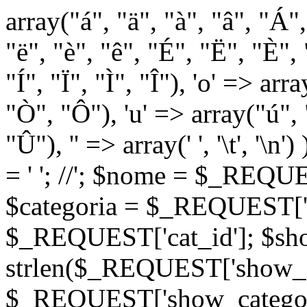
array("á", "ä", "à", "â", "Á"
"ë", "è", "ê", "É", "Ë", "È", "
"Í", "Ï", "Ì", "Î"), 'o' => ar
"Ò", "Ô"), 'u' => array("ú",
"Û"), '' => array(' ', '\t
= '
'; //
'; $nome = $_REQUES
$categoria = $_REQUEST['ca
$_REQUEST['cat_id']; $sho
strlen($_REQUEST['show_c
$_REQUEST['show_categorie