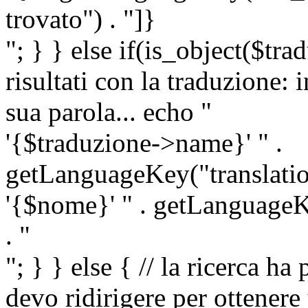
trovato") . "]}
"; } } else if(is_object($tra
risultati con la traduzione: 
sua parola... echo "
'{$traduzione->name}' " .
getLanguageKey("translatio
'{$nome}' " . getLanguageKe
. "
"; } } else { // la ricerca ha
devo ridirigere per ottenere