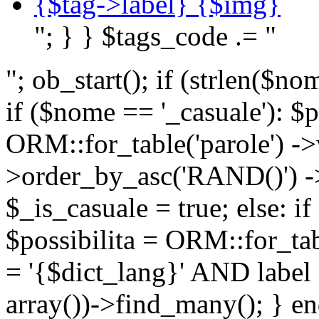
{$tag->label} {$img}
"; } } $tags_code .= "
"; ob_start(); if (strlen(
if ($nome == '_casuale'): $p
ORM::for_table('parole') ->w
>order_by_asc('RAND()') ->
$_is_casuale = true; else: i
$possibilita = ORM::for_ta
= '{$dict_lang}' AND lab
array())->find_many(); } en