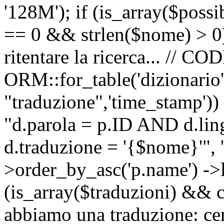
'128M'); if (is_array($possib
== 0 && strlen($nome) > 0) 
ritentare la ricerca... //
ORM::for_table('dizionario',
"traduzione",'time_stamp'))
"d.parola = p.ID AND d.li
d.traduzione = '{$nome}'", '
>order_by_asc('p.name') ->l
(is_array($traduzioni) && c
abbiamo una traduzione: ce