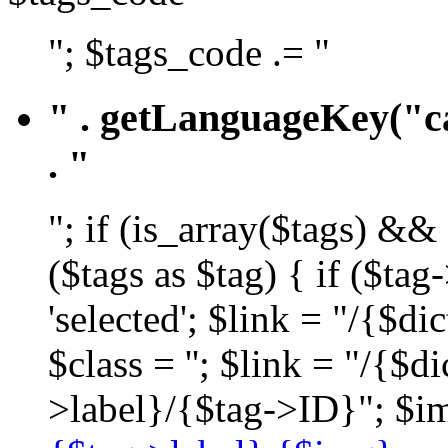
"; $tags_code .= "
" . getLanguageKey("ca
. "
"; if (is_array($tags) &&
($tags as $tag) { if ($ta
'selected'; $link = "/{$d
$class = ''; $link = "/{$
>label}/{$tag->ID}"; $im