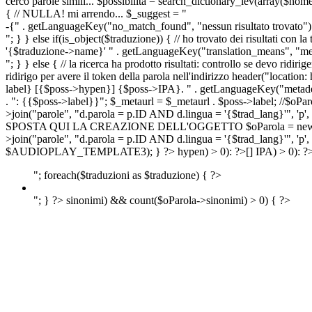
cerco parole simili... $possibilita = search_dictionary_lev(array($nom
{ // NULLA! mi arrendo... $_suggest = "
-{" . getLanguageKey("no_match_found", "nessun risultato trovato") 
"; } } else if(is_object($traduzione)) { // ho trovato dei risultati con l
'{$traduzione->name}' " . getLanguageKey("translation_means", "means
"; } } else { // la ricerca ha prodotto risultati: controllo se devo 
ridirigo per avere il token della parola nell'indirizzo header("lo
label} [{$poss->hypen}] {$poss->IPA}. " . getLanguageKey("metadescr
. ": {{$poss->label}}"; $_metaurl = $_metaurl . $poss->label; //$oPar
>join("parole", "d.parola = p.ID AND d.lingua = '{$trad_lang}'", 'p',
SPOSTA QUI LA CREAZIONE DELL'OGGETTO $oParola = new Parola($pos
>join("parole", "d.parola = p.ID AND d.lingua = '{$trad_lang}'", 'p'
$AUDIOPLAY_TEMPLATE3); } ?>
hypen) > 0): ?>
[]
IPA) > 0): ?
"; foreach($traduzioni as $traduzione) { ?>
"; } ?>
sinonimi) && count($oParola->sinonimi) > 0) { ?>