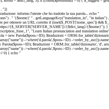
e), $from = $dict_lang, 5); if (count($possibilita) > 0) { $_suggest = g
. "]}
a traduzione: informo l'utente che ho tradotto la sua parola... echo "
") . " '{$nome}' " . getLanguageKey("translation_in", "in italian") .
ridirigere per ottenere un URL corretto if (isset($_POST['nome_spec']) 
cation: https://{$_SERVER['SERVER_NAME']}/{$dict_lang}/{$nome}"); }
iption_frase_1", "Learn Italian pronunciation and translation online
ola = new Parola($poss->ID); $traduzioni = ORM::for_table('dizionario',
 array("name")) ->where('d.parola',$poss->ID) ->order_by_asc('p.name') 
s->ID); $traduzioni = ORM::for_table('dizionario', 'd', array("p
, array("name")) ->where('d.parola',$poss->ID) ->order_by_asc('p.name
>
//
0) { echo "