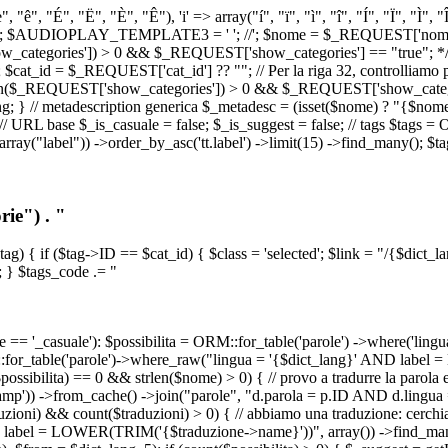
, "ê", "É", "Ë", "È", "Ê"), 'i' => array("í", "ï", "ì", "î", "Í", "Ï", "Ì",
', '\n') ); $AUDIOPLAY_TEMPLATE3 = '
'; //
'; $nome = $_REQUEST['nome_s
tegories']) > 0 && $_REQUEST['show_categories'] == "true"; */ // Us
at_id = $_REQUEST['cat_id'] ?? ""; // Per la riga 32, controlliamo prim
n($_REQUEST['show_categories']) > 0 && $_REQUEST['show_categories'
ang; } // metadescription generica $_metadesc = (isset($nome) ? "{$nome}
RL base $_is_casuale = false; $_is_suggest = false; // tags $tags = ORM
, array("label")) ->order_by_asc('tt.label') ->limit(15) ->find_many(); $
ie") . "
$tag) { if ($tag->ID == $cat_id) { $class = 'selected'; $link = "/{$dict_
 } $tags_code .= "
== '_casuale'): $possibilita = ORM::for_table('parole') ->where('ling
ORM::for_table('parole')->where_raw("lingua = '{$dict_lang}' AND lab
t($possibilita) == 0 && strlen($nome) > 0) { // provo a tradurre la paro
_stamp')) ->from_cache() ->join("parole", "d.parola = p.ID AND d.lingua
uzioni) && count($traduzioni) > 0) { // abbiamo una traduzione: cerchia
bel = LOWER(TRIM('{$traduzione->name}'))", array()) ->find_many(); } i