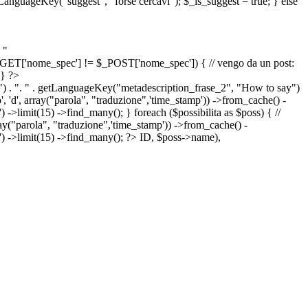
etLanguageKey("suggest", "forse cercavi"); $_is_suggest = true; } else
 "
&& $_GET['nome_spec'] != $_POST['nome_spec']) { // vengo da un post:
 } ?>
") . ". " . getLanguageKey("metadescription_frase_2", "How to say")
 'd', array("parola", "traduzione",'time_stamp')) ->from_cache() -
->limit(15) ->find_many(); } foreach ($possibilita as $poss) { //
arola", "traduzione",'time_stamp')) ->from_cache() -
') ->limit(15) ->find_many(); ?>
ID, $poss->name),