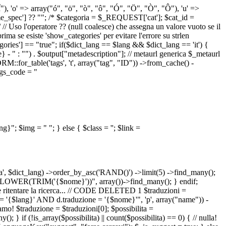
 "Î"), 'o' => array("ó", "ö", "ò", "ô", "Ó", "Ö", "Ò", "Ô"), 'u' =>
pec'] ?? ""; /* $categoria = $_REQUEST['cat']; $cat_id =
o l'operatore ?? (null coalesce) che assegna un valore vuoto se il
a se esiste 'show_categories' per evitare l'errore su strlen
] == "true"; if($dict_lang == $lang && $dict_lang == 'it') {
 - " : "") . $output["metadescription"]; // metaurl generica $_metaurl
::for_table('tags', 't', array("tag", "ID")) ->from_cache() -
tags_code = "
lang}"; $img = "
"; } else { $class = ''; $link =
ua', $dict_lang) ->order_by_asc('RAND()') ->limit(5) ->find_many();
el = LOWER(TRIM('{$nome}'))", array())->find_many(); } endif;
la e ritentare la ricerca... // CODE DELETED 1 $traduzioni =
 = '{$lang}' AND d.traduzione = '{$nome}'", 'p', array("name")) -
mo! $traduzione = $traduzioni[0]; $possibilita =
f (!is_array($possibilita) || count($possibilita) == 0) { // nulla!