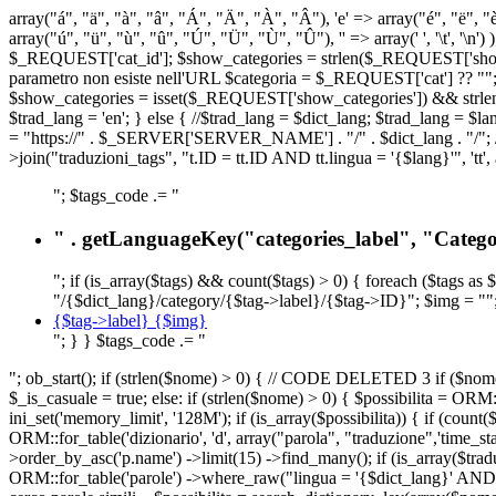
array("á", "ä", "à", "â", "Á", "Ä", "À", "Â"), 'e' => array("é", "ë", "è"
array("ú", "ü", "ù", "û", "Ú", "Ü", "Ù", "Û"), '' => array(' ', '\t
$_REQUEST['cat_id']; $show_categories = strlen($_REQUEST['show_ca
parametro non esiste nell'URL $categoria = $_REQUEST['cat'] ?? ""; $c
$show_categories = isset($_REQUEST['show_categories']) && strle
$trad_lang = 'en'; } else { //$trad_lang = $dict_lang; $trad_lang = $l
= "https://" . $_SERVER['SERVER_NAME'] . "/" . $dict_lang . "/"; // U
>join("traduzioni_tags", "t.ID = tt.ID AND tt.lingua = '{$lang}'", 'tt'
"; $tags_code .= "
" . getLanguageKey("categories_label", "Categor
"; if (is_array($tags) && count($tags) > 0) { foreach ($tags as 
"/{$dict_lang}/category/{$tag->label}/{$tag->ID}"; $img = "";
{$tag->label} {$img}
"; } } $tags_code .= "
"; ob_start(); if (strlen($nome) > 0) { // CODE DELETED 3 if ($nome 
$_is_casuale = true; else: if (strlen($nome) > 0) { $possibilita = 
ini_set('memory_limit', '128M'); if (is_array($possibilita)) { if (coun
ORM::for_table('dizionario', 'd', array("parola", "traduzione",'time
>order_by_asc('p.name') ->limit(15) ->find_many(); if (is_array($trad
ORM::for_table('parole') ->where_raw("lingua = '{$dict_lang}' AND la