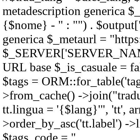
metadescription generica $_
{$nome} - " : "") . $output[
generica $_metaurl = "https:
$_SERVER['SERVER_NAME'] .
URL base $_is_casuale = fals
$tags = ORM::for_table('tags'
>from_cache() ->join("trad
tt.lingua = '{$lang}'", 'tt', a
>order_by_asc('tt.label') -
$tags_code = "