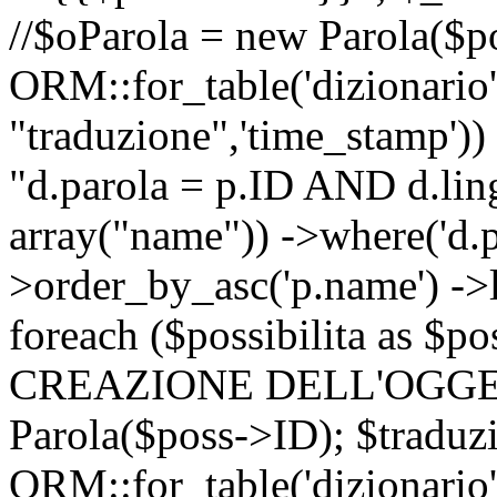
//$oParola = new Parola($p
ORM::for_table('dizionario',
"traduzione",'time_stamp'))
"d.parola = p.ID AND d.lingu
array("name")) ->where('d.p
>order_by_asc('p.name') ->
foreach ($possibilita as $
CREAZIONE DELL'OGGET
Parola($poss->ID); $traduz
ORM::for_table('dizionario',