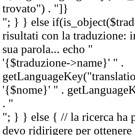
trovato") . "]}
"; } } else if(is_object($tra
risultati con la traduzione: 
sua parola... echo "
'{$traduzione->name}' " .
getLanguageKey("translatio
'{$nome}' " . getLanguageKe
. "
"; } } else { // la ricerca ha
devo ridirigere per ottenere