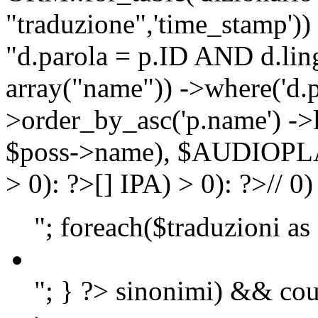
"traduzione",'time_stamp'))
"d.parola = p.ID AND d.lingu
array("name")) ->where('d.p
>order_by_asc('p.name') ->
$poss->name), $AUDIOP
> 0): ?>
[]
IPA) > 0): ?>
//
0)
"; foreach($traduzioni as
"; } ?>
sinonimi) && cou