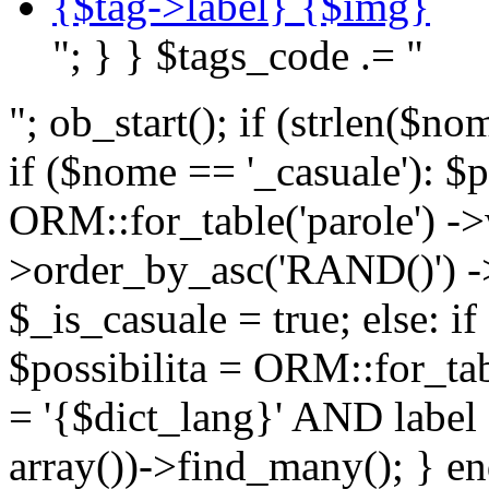
{$tag->label} {$img}
"; } } $tags_code .= "
"; ob_start(); if (strlen(
if ($nome == '_casuale'): $p
ORM::for_table('parole') ->w
>order_by_asc('RAND()') ->
$_is_casuale = true; else: i
$possibilita = ORM::for_ta
= '{$dict_lang}' AND lab
array())->find_many(); } en