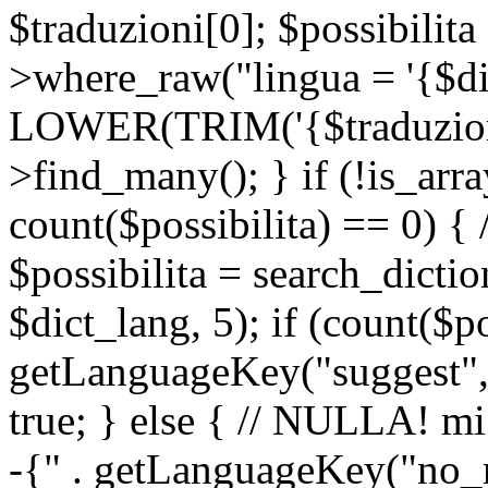
$traduzioni[0]; $possibilita
>where_raw("lingua = '{$di
LOWER(TRIM('{$traduzione-
>find_many(); } if (!is_array
count($possibilita) == 0) { /
$possibilita = search_dicti
$dict_lang, 5); if (count($p
getLanguageKey("suggest", 
true; } else { // NULLA! mi
-{" . getLanguageKey("no_m