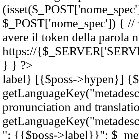
(isset($_POST['nome_spec
$_POST['nome_spec']) { // v
avere il token della parola n
https://{$_SERVER['SERV
} } ?>
label} [{$poss->hypen}] {$
getLanguageKey("metadescri
pronunciation and translation
getLanguageKey("metadescri
": {{$poss->label}}"; $_met