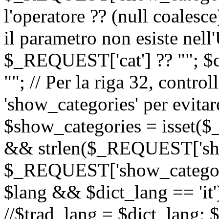
l'operatore ?? (null coalesc
il parametro non esiste nel
$_REQUEST['cat'] ?? ""; $
""; // Per la riga 32, contro
'show_categories' per evitare
$show_categories = isset(
&& strlen($_REQUEST['sho
$_REQUEST['show_categorie
$lang && $dict_lang == 'it')
//$trad_lang = $dict_lang; $