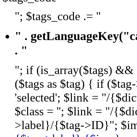
"; $tags_code .= "
" . getLanguageKey("ca
. "
"; if (is_array($tags) &&
($tags as $tag) { if ($ta
'selected'; $link = "/{$d
$class = ''; $link = "/{$
>label}/{$tag->ID}"; $im