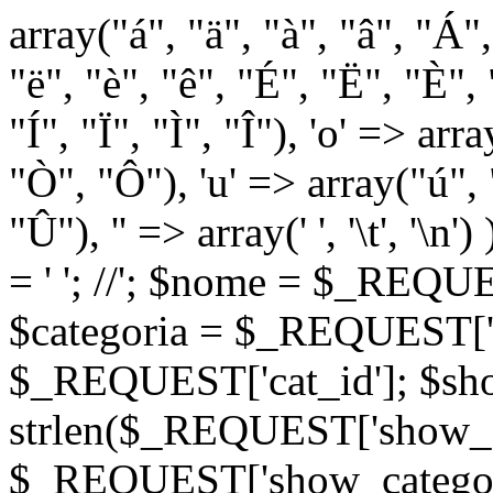
array("á", "ä", "à", "â", "Á"
"ë", "è", "ê", "É", "Ë", "È", "
"Í", "Ï", "Ì", "Î"), 'o' => ar
"Ò", "Ô"), 'u' => array("ú",
"Û"), '' => array(' ', '\t
= '
'; //
'; $nome = $_REQUES
$categoria = $_REQUEST['ca
$_REQUEST['cat_id']; $sho
strlen($_REQUEST['show_c
$_REQUEST['show_categorie