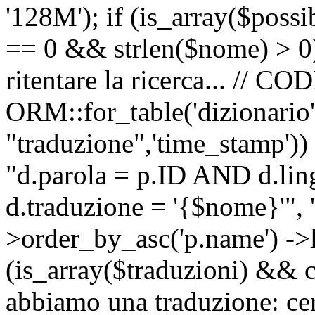
'128M'); if (is_array($possib
== 0 && strlen($nome) > 0) 
ritentare la ricerca... //
ORM::for_table('dizionario',
"traduzione",'time_stamp'))
"d.parola = p.ID AND d.li
d.traduzione = '{$nome}'", '
>order_by_asc('p.name') ->l
(is_array($traduzioni) && c
abbiamo una traduzione: ce