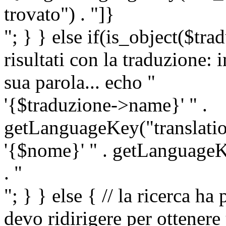
trovato") . "]}
"; } } else if(is_object($tra
risultati con la traduzione: 
sua parola... echo "
'{$traduzione->name}' " .
getLanguageKey("translatio
'{$nome}' " . getLanguageKe
. "
"; } } else { // la ricerca ha
devo ridirigere per ottenere