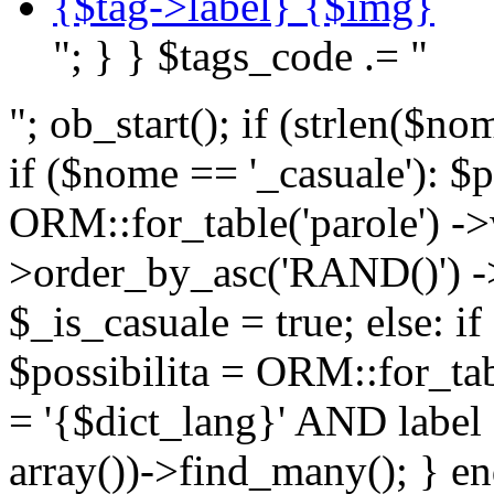
{$tag->label} {$img}
"; } } $tags_code .= "
"; ob_start(); if (strlen(
if ($nome == '_casuale'): $p
ORM::for_table('parole') ->w
>order_by_asc('RAND()') ->
$_is_casuale = true; else: i
$possibilita = ORM::for_ta
= '{$dict_lang}' AND lab
array())->find_many(); } en