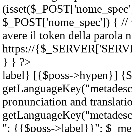
(isset($_POST['nome_spec
$_POST['nome_spec']) { // v
avere il token della parola n
https://{$_SERVER['SERV
} } ?>
label} [{$poss->hypen}] {$
getLanguageKey("metadescri
pronunciation and translation
getLanguageKey("metadescri
": {{$poss->label}}"; $_met