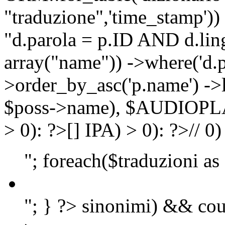
"traduzione",'time_stamp'))
"d.parola = p.ID AND d.lingu
array("name")) ->where('d.p
>order_by_asc('p.name') ->
$poss->name), $AUDIOP
> 0): ?>
[]
IPA) > 0): ?>
//
0)
"; foreach($traduzioni as
"; } ?>
sinonimi) && cou