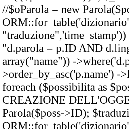
//$oParola = new Parola($p
ORM::for_table('dizionario',
"traduzione",'time_stamp'))
"d.parola = p.ID AND d.lingu
array("name")) ->where('d.p
>order_by_asc('p.name') ->
foreach ($possibilita as $
CREAZIONE DELL'OGGET
Parola($poss->ID); $traduz
ORM::for_table('dizionario',