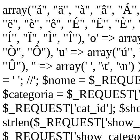
array("á", "ä", "à", "â", "Á"
"ë", "è", "ê", "É", "Ë", "È", "
"Í", "Ï", "Ì", "Î"), 'o' => ar
"Ò", "Ô"), 'u' => array("ú",
"Û"), '' => array(' ', '\t
= '
'; //
'; $nome = $_REQUES
$categoria = $_REQUEST['ca
$_REQUEST['cat_id']; $sho
strlen($_REQUEST['show_c
$_REQUEST['show_categorie