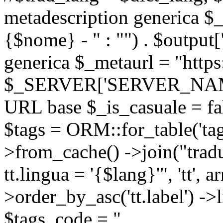
metadescription generica $_
{$nome} - " : "") . $output[
generica $_metaurl = "https:
$_SERVER['SERVER_NAME'] .
URL base $_is_casuale = fals
$tags = ORM::for_table('tags'
>from_cache() ->join("trad
tt.lingua = '{$lang}'", 'tt', a
>order_by_asc('tt.label') -
$tags_code = "