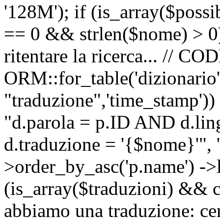
'128M'); if (is_array($possib
== 0 && strlen($nome) > 0) 
ritentare la ricerca... //
ORM::for_table('dizionario',
"traduzione",'time_stamp'))
"d.parola = p.ID AND d.li
d.traduzione = '{$nome}'", '
>order_by_asc('p.name') ->l
(is_array($traduzioni) && c
abbiamo una traduzione: ce