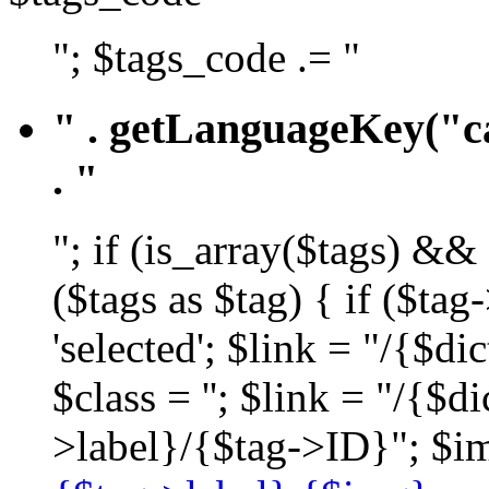
"; $tags_code .= "
" . getLanguageKey("ca
. "
"; if (is_array($tags) &&
($tags as $tag) { if ($ta
'selected'; $link = "/{$d
$class = ''; $link = "/{$
>label}/{$tag->ID}"; $im