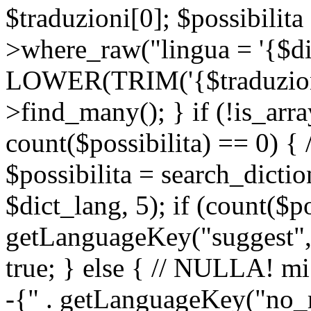
$traduzioni[0]; $possibilita
>where_raw("lingua = '{$di
LOWER(TRIM('{$traduzione-
>find_many(); } if (!is_array
count($possibilita) == 0) { /
$possibilita = search_dicti
$dict_lang, 5); if (count($p
getLanguageKey("suggest", 
true; } else { // NULLA! mi
-{" . getLanguageKey("no_m