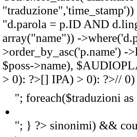
"traduzione",'time_stamp'))
"d.parola = p.ID AND d.lingu
array("name")) ->where('d.p
>order_by_asc('p.name') ->
$poss->name), $AUDIOP
> 0): ?>
[]
IPA) > 0): ?>
//
0)
"; foreach($traduzioni as
"; } ?>
sinonimi) && cou