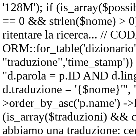
'128M'); if (is_array($possib
== 0 && strlen($nome) > 0) 
ritentare la ricerca... //
ORM::for_table('dizionario',
"traduzione",'time_stamp'))
"d.parola = p.ID AND d.li
d.traduzione = '{$nome}'", '
>order_by_asc('p.name') ->l
(is_array($traduzioni) && c
abbiamo una traduzione: ce