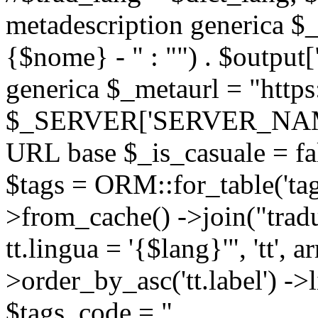
metadescription generica $_
{$nome} - " : "") . $output[
generica $_metaurl = "https:
$_SERVER['SERVER_NAME'] .
URL base $_is_casuale = fals
$tags = ORM::for_table('tags'
>from_cache() ->join("trad
tt.lingua = '{$lang}'", 'tt', a
>order_by_asc('tt.label') -
$tags_code = "