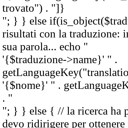
trovato") . "]}
"; } } else if(is_object($tra
risultati con la traduzione: 
sua parola... echo "
'{$traduzione->name}' " .
getLanguageKey("translatio
'{$nome}' " . getLanguageKe
. "
"; } } else { // la ricerca ha
devo ridirigere per ottenere