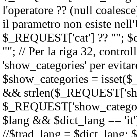
l'operatore ?? (null coalesc
il parametro non esiste nel
$_REQUEST['cat'] ?? ""; $
""; // Per la riga 32, contro
'show_categories' per evitare
$show_categories = isset(
&& strlen($_REQUEST['sho
$_REQUEST['show_categorie
$lang && $dict_lang == 'it')
//$trad_lang = $dict_lang; $