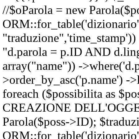
//$oParola = new Parola($p
ORM::for_table('dizionario',
"traduzione",'time_stamp'))
"d.parola = p.ID AND d.lingu
array("name")) ->where('d.p
>order_by_asc('p.name') ->
foreach ($possibilita as $
CREAZIONE DELL'OGGET
Parola($poss->ID); $traduz
ORM::for_table('dizionario',