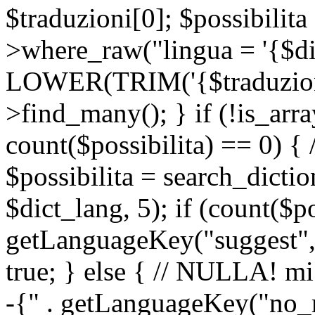
$traduzioni[0]; $possibilita
>where_raw("lingua = '{$di
LOWER(TRIM('{$traduzione-
>find_many(); } if (!is_array
count($possibilita) == 0) { /
$possibilita = search_dicti
$dict_lang, 5); if (count($p
getLanguageKey("suggest", 
true; } else { // NULLA! mi
-{" . getLanguageKey("no_m