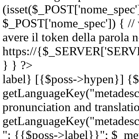
(isset($_POST['nome_spec
$_POST['nome_spec']) { // v
avere il token della parola n
https://{$_SERVER['SERV
} } ?>
label} [{$poss->hypen}] {$
getLanguageKey("metadescri
pronunciation and translation
getLanguageKey("metadescri
": {{$poss->label}}"; $_met