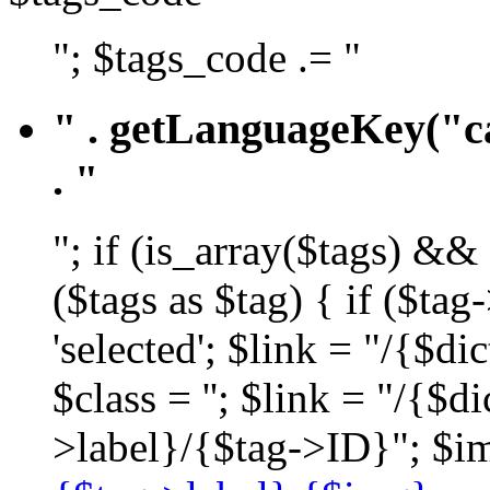
"; $tags_code .= "
" . getLanguageKey("ca
. "
"; if (is_array($tags) &&
($tags as $tag) { if ($ta
'selected'; $link = "/{$d
$class = ''; $link = "/{$
>label}/{$tag->ID}"; $im