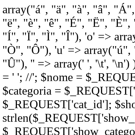
array("á", "ä", "à", "â", "Á"
"ë", "è", "ê", "É", "Ë", "È", "
"Í", "Ï", "Ì", "Î"), 'o' => ar
"Ò", "Ô"), 'u' => array("ú",
"Û"), '' => array(' ', '\t
= '
'; //
'; $nome = $_REQUES
$categoria = $_REQUEST['ca
$_REQUEST['cat_id']; $sho
strlen($_REQUEST['show_c
$_REQUEST['show_categorie