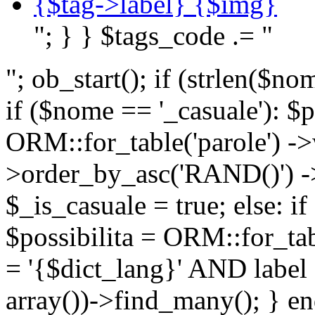
{$tag->label} {$img}
"; } } $tags_code .= "
"; ob_start(); if (strlen(
if ($nome == '_casuale'): $p
ORM::for_table('parole') ->w
>order_by_asc('RAND()') ->
$_is_casuale = true; else: i
$possibilita = ORM::for_ta
= '{$dict_lang}' AND lab
array())->find_many(); } en