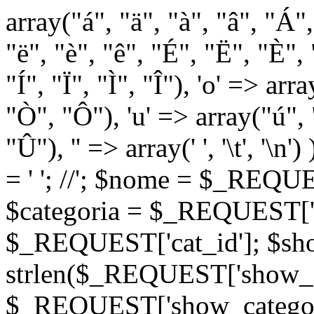
array("á", "ä", "à", "â", "Á"
"ë", "è", "ê", "É", "Ë", "È", "
"Í", "Ï", "Ì", "Î"), 'o' => ar
"Ò", "Ô"), 'u' => array("ú",
"Û"), '' => array(' ', '\t
= '
'; //
'; $nome = $_REQUES
$categoria = $_REQUEST['ca
$_REQUEST['cat_id']; $sho
strlen($_REQUEST['show_c
$_REQUEST['show_categorie