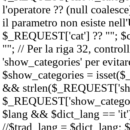
l'operatore ?? (null coalesc
il parametro non esiste nel
$_REQUEST['cat'] ?? ""; $
""; // Per la riga 32, contro
'show_categories' per evitare
$show_categories = isset(
&& strlen($_REQUEST['sho
$_REQUEST['show_categorie
$lang && $dict_lang == 'it')
//$trad_lang = $dict_lang; $