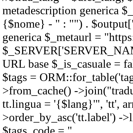
metadescription generica $_
{$nome} - " : "") . $output[
generica $_metaurl = "https:
$_SERVER['SERVER_NAME'] .
URL base $_is_casuale = fals
$tags = ORM::for_table('tags'
>from_cache() ->join("trad
tt.lingua = '{$lang}'", 'tt', a
>order_by_asc('tt.label') -
$tags_code = "