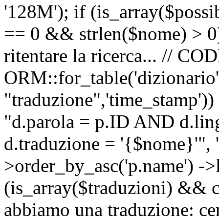
'128M'); if (is_array($possib
== 0 && strlen($nome) > 0) 
ritentare la ricerca... //
ORM::for_table('dizionario',
"traduzione",'time_stamp'))
"d.parola = p.ID AND d.li
d.traduzione = '{$nome}'", '
>order_by_asc('p.name') ->l
(is_array($traduzioni) && c
abbiamo una traduzione: ce