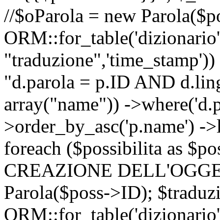
//$oParola = new Parola($p
ORM::for_table('dizionario',
"traduzione",'time_stamp'))
"d.parola = p.ID AND d.lingu
array("name")) ->where('d.p
>order_by_asc('p.name') ->
foreach ($possibilita as $
CREAZIONE DELL'OGGET
Parola($poss->ID); $traduz
ORM::for_table('dizionario',