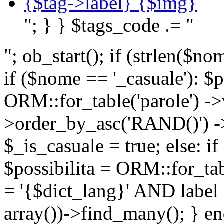
{$tag->label} {$img}
"; } } $tags_code .= "
"; ob_start(); if (strlen(
if ($nome == '_casuale'): $p
ORM::for_table('parole') ->w
>order_by_asc('RAND()') ->
$_is_casuale = true; else: i
$possibilita = ORM::for_ta
= '{$dict_lang}' AND lab
array())->find_many(); } en