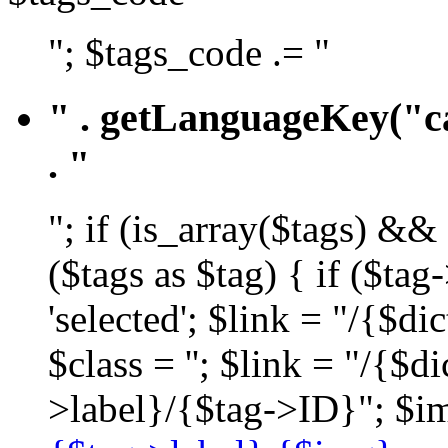
"; $tags_code .= "
" . getLanguageKey("ca
. "
"; if (is_array($tags) &&
($tags as $tag) { if ($ta
'selected'; $link = "/{$d
$class = ''; $link = "/{$
>label}/{$tag->ID}"; $im