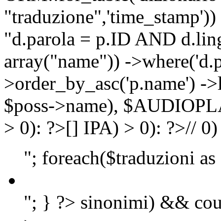
"traduzione",'time_stamp'))
"d.parola = p.ID AND d.lingu
array("name")) ->where('d.p
>order_by_asc('p.name') ->
$poss->name), $AUDIOP
> 0): ?>
[]
IPA) > 0): ?>
//
0)
"; foreach($traduzioni as
"; } ?>
sinonimi) && cou