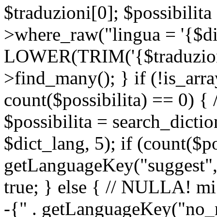
$traduzioni[0]; $possibilita
>where_raw("lingua = '{$di
LOWER(TRIM('{$traduzione-
>find_many(); } if (!is_array
count($possibilita) == 0) { /
$possibilita = search_dicti
$dict_lang, 5); if (count($p
getLanguageKey("suggest", 
true; } else { // NULLA! mi
-{" . getLanguageKey("no_m