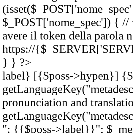
(isset($_POST['nome_spec
$_POST['nome_spec']) { // v
avere il token della parola n
https://{$_SERVER['SERV
} } ?>
label} [{$poss->hypen}] {$
getLanguageKey("metadescri
pronunciation and translation
getLanguageKey("metadescri
": {{$poss->label}}"; $_met