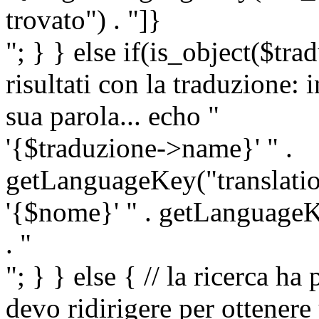
trovato") . "]}
"; } } else if(is_object($tra
risultati con la traduzione: 
sua parola... echo "
'{$traduzione->name}' " .
getLanguageKey("translatio
'{$nome}' " . getLanguageKe
. "
"; } } else { // la ricerca ha
devo ridirigere per ottenere