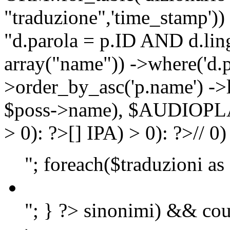
"traduzione",'time_stamp'))
"d.parola = p.ID AND d.lingu
array("name")) ->where('d.p
>order_by_asc('p.name') ->
$poss->name), $AUDIOP
> 0): ?>
[]
IPA) > 0): ?>
//
0)
"; foreach($traduzioni as
"; } ?>
sinonimi) && cou