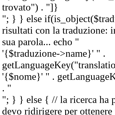
trovato") . "]}
"; } } else if(is_object($tra
risultati con la traduzione: 
sua parola... echo "
'{$traduzione->name}' " .
getLanguageKey("translatio
'{$nome}' " . getLanguageKe
. "
"; } } else { // la ricerca ha
devo ridirigere per ottenere