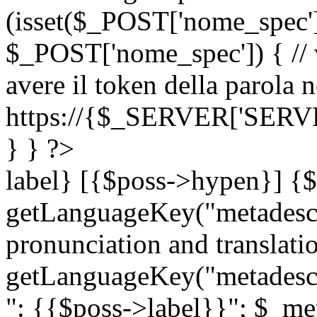
(isset($_POST['nome_spec
$_POST['nome_spec']) { // v
avere il token della parola n
https://{$_SERVER['SERV
} } ?>
label} [{$poss->hypen}] {$
getLanguageKey("metadescri
pronunciation and translation
getLanguageKey("metadescri
": {{$poss->label}}"; $_met