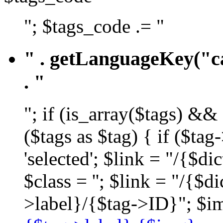
"; $tags_code .= "
" . getLanguageKey("ca
. "
"; if (is_array($tags) &&
($tags as $tag) { if ($ta
'selected'; $link = "/{$d
$class = ''; $link = "/{$
>label}/{$tag->ID}"; $im