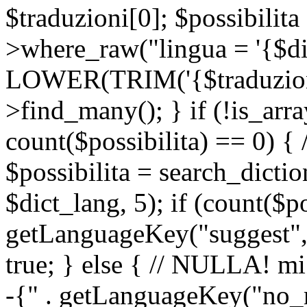
$traduzioni[0]; $possibilita
>where_raw("lingua = '{$di
LOWER(TRIM('{$traduzione-
>find_many(); } if (!is_array
count($possibilita) == 0) { /
$possibilita = search_dicti
$dict_lang, 5); if (count($p
getLanguageKey("suggest", 
true; } else { // NULLA! mi
-{" . getLanguageKey("no_m