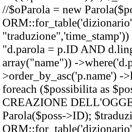
//$oParola = new Parola($p
ORM::for_table('dizionario',
"traduzione",'time_stamp'))
"d.parola = p.ID AND d.lingu
array("name")) ->where('d.p
>order_by_asc('p.name') ->
foreach ($possibilita as $
CREAZIONE DELL'OGGET
Parola($poss->ID); $traduz
ORM::for_table('dizionario',