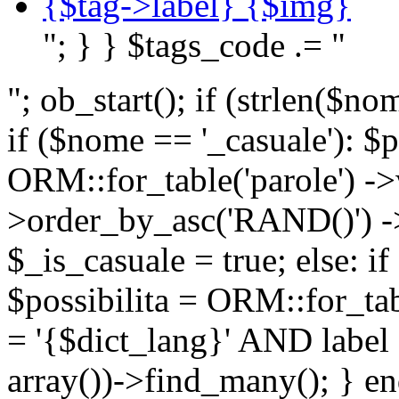
{$tag->label} {$img}
"; } } $tags_code .= "
"; ob_start(); if (strlen(
if ($nome == '_casuale'): $p
ORM::for_table('parole') ->w
>order_by_asc('RAND()') ->
$_is_casuale = true; else: i
$possibilita = ORM::for_ta
= '{$dict_lang}' AND lab
array())->find_many(); } en