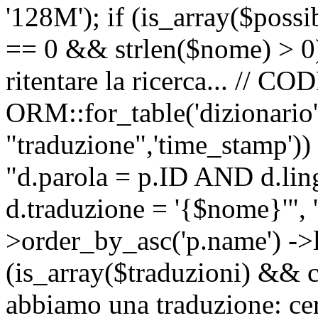
'128M'); if (is_array($possib
== 0 && strlen($nome) > 0) 
ritentare la ricerca... //
ORM::for_table('dizionario',
"traduzione",'time_stamp'))
"d.parola = p.ID AND d.li
d.traduzione = '{$nome}'", '
>order_by_asc('p.name') ->l
(is_array($traduzioni) && c
abbiamo una traduzione: ce