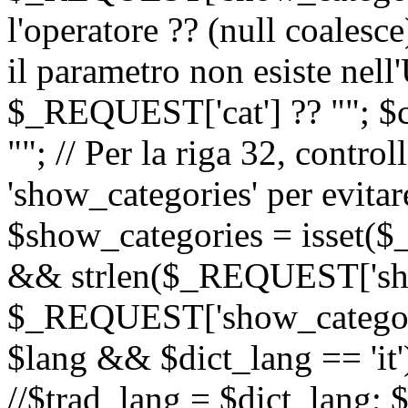
l'operatore ?? (null coalesc
il parametro non esiste nel
$_REQUEST['cat'] ?? ""; $
""; // Per la riga 32, contro
'show_categories' per evitare
$show_categories = isset(
&& strlen($_REQUEST['sho
$_REQUEST['show_categorie
$lang && $dict_lang == 'it')
//$trad_lang = $dict_lang; $