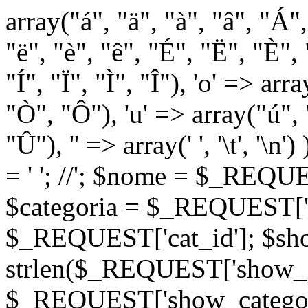
array("á", "ä", "à", "â", "Á"
"ë", "è", "ê", "É", "Ë", "È", "
"Í", "Ï", "Ì", "Î"), 'o' => ar
"Ò", "Ô"), 'u' => array("ú",
"Û"), '' => array(' ', '\t
= '
'; //
'; $nome = $_REQUES
$categoria = $_REQUEST['ca
$_REQUEST['cat_id']; $sho
strlen($_REQUEST['show_c
$_REQUEST['show_categorie