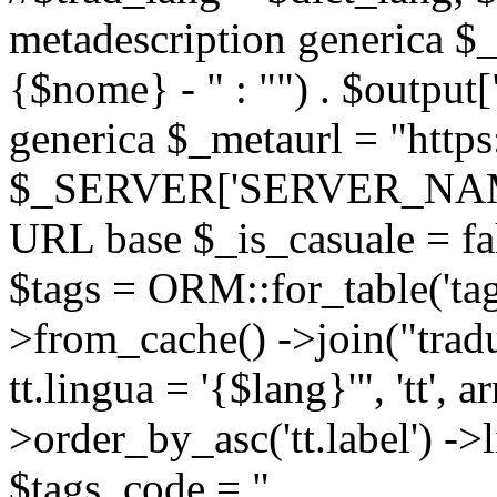
metadescription generica $_
{$nome} - " : "") . $output[
generica $_metaurl = "https:
$_SERVER['SERVER_NAME'] .
URL base $_is_casuale = fals
$tags = ORM::for_table('tags'
>from_cache() ->join("trad
tt.lingua = '{$lang}'", 'tt', a
>order_by_asc('tt.label') -
$tags_code = "