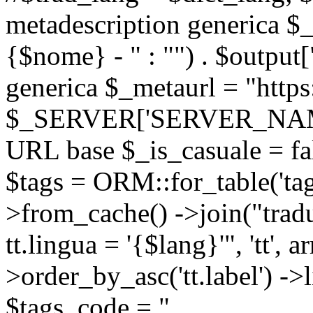
metadescription generica $_
{$nome} - " : "") . $output[
generica $_metaurl = "https:
$_SERVER['SERVER_NAME'] .
URL base $_is_casuale = fals
$tags = ORM::for_table('tags'
>from_cache() ->join("trad
tt.lingua = '{$lang}'", 'tt', a
>order_by_asc('tt.label') -
$tags_code = "