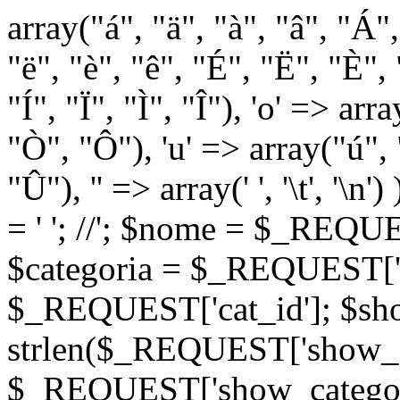
array("á", "ä", "à", "â", "Á"
"ë", "è", "ê", "É", "Ë", "È", "
"Í", "Ï", "Ì", "Î"), 'o' => ar
"Ò", "Ô"), 'u' => array("ú",
"Û"), '' => array(' ', '\t
= '
'; //
'; $nome = $_REQUES
$categoria = $_REQUEST['ca
$_REQUEST['cat_id']; $sho
strlen($_REQUEST['show_c
$_REQUEST['show_categorie