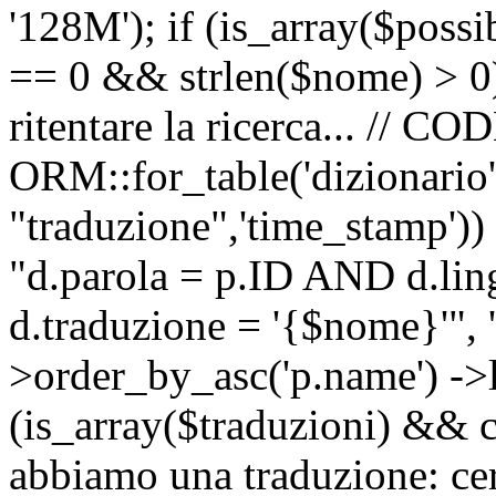
'128M'); if (is_array($possib
== 0 && strlen($nome) > 0) 
ritentare la ricerca... //
ORM::for_table('dizionario',
"traduzione",'time_stamp'))
"d.parola = p.ID AND d.li
d.traduzione = '{$nome}'", '
>order_by_asc('p.name') ->l
(is_array($traduzioni) && c
abbiamo una traduzione: ce