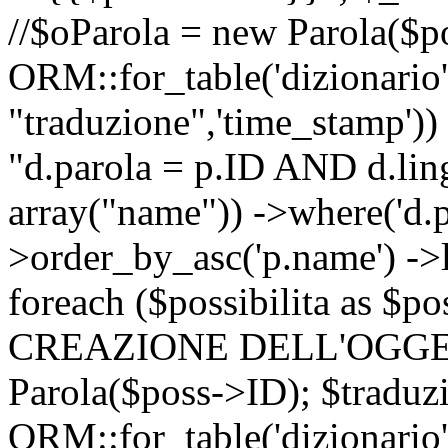
//$oParola = new Parola($p
ORM::for_table('dizionario',
"traduzione",'time_stamp'))
"d.parola = p.ID AND d.lingu
array("name")) ->where('d.p
>order_by_asc('p.name') ->
foreach ($possibilita as $
CREAZIONE DELL'OGGET
Parola($poss->ID); $traduz
ORM::for_table('dizionario',