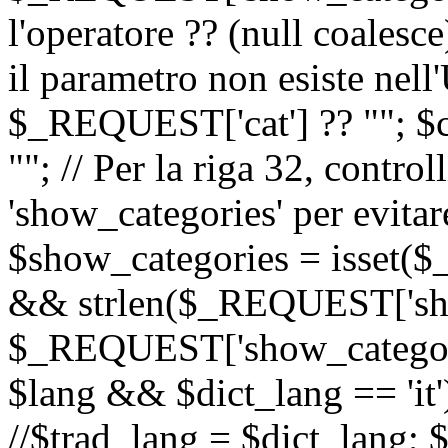
l'operatore ?? (null coalesc
il parametro non esiste nel
$_REQUEST['cat'] ?? ""; $
""; // Per la riga 32, contro
'show_categories' per evitare
$show_categories = isset(
&& strlen($_REQUEST['sho
$_REQUEST['show_categorie
$lang && $dict_lang == 'it')
//$trad_lang = $dict_lang; $