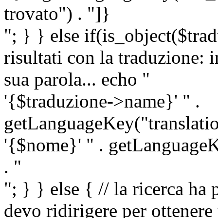
trovato") . "]}
"; } } else if(is_object($tra
risultati con la traduzione: 
sua parola... echo "
'{$traduzione->name}' " .
getLanguageKey("translatio
'{$nome}' " . getLanguageKe
. "
"; } } else { // la ricerca ha
devo ridirigere per ottenere