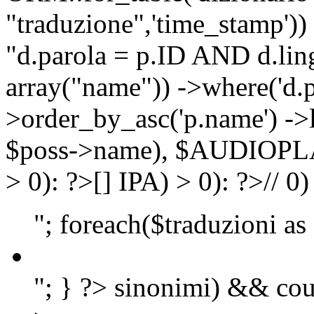
"traduzione",'time_stamp'))
"d.parola = p.ID AND d.lingu
array("name")) ->where('d.p
>order_by_asc('p.name') ->
$poss->name), $AUDIOP
> 0): ?>
[]
IPA) > 0): ?>
//
0)
"; foreach($traduzioni as
"; } ?>
sinonimi) && cou