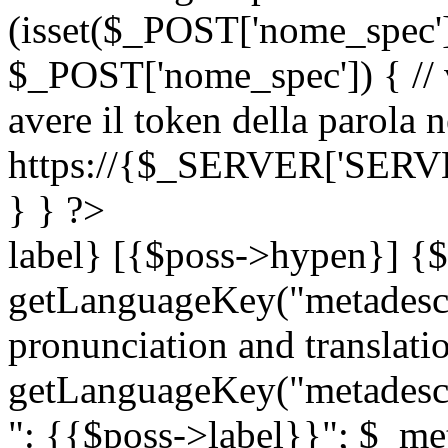
(isset($_POST['nome_spec
$_POST['nome_spec']) { // v
avere il token della parola n
https://{$_SERVER['SERV
} } ?>
label} [{$poss->hypen}] {$
getLanguageKey("metadescri
pronunciation and translation
getLanguageKey("metadescri
": {{$poss->label}}"; $_met