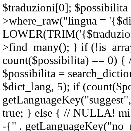
$traduzioni[0]; $possibilita
>where_raw("lingua = '{$di
LOWER(TRIM('{$traduzione-
>find_many(); } if (!is_array
count($possibilita) == 0) { /
$possibilita = search_dicti
$dict_lang, 5); if (count($p
getLanguageKey("suggest", 
true; } else { // NULLA! mi
-{" . getLanguageKey("no_m