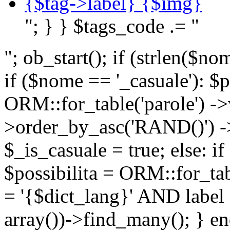
{$tag->label} {$img}
"; } } $tags_code .= "
"; ob_start(); if (strlen(
if ($nome == '_casuale'): $p
ORM::for_table('parole') ->w
>order_by_asc('RAND()') ->
$_is_casuale = true; else: i
$possibilita = ORM::for_ta
= '{$dict_lang}' AND lab
array())->find_many(); } en