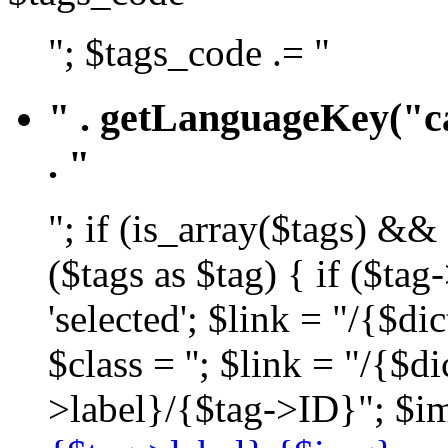
"; $tags_code .= "
" . getLanguageKey("ca
. "
"; if (is_array($tags) &&
($tags as $tag) { if ($ta
'selected'; $link = "/{$d
$class = ''; $link = "/{$
>label}/{$tag->ID}"; $im