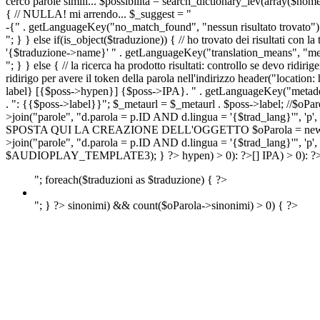
cerco parole simili... $possibilita = search_dictionary_lev(array($nom
{ // NULLA! mi arrendo... $_suggest = "
-{" . getLanguageKey("no_match_found", "nessun risultato trovato") 
"; } } else if(is_object($traduzione)) { // ho trovato dei risultati con l
'{$traduzione->name}' " . getLanguageKey("translation_means", "means
"; } } else { // la ricerca ha prodotto risultati: controllo se devo 
ridirigo per avere il token della parola nell'indirizzo header("lo
label} [{$poss->hypen}] {$poss->IPA}. " . getLanguageKey("metadescr
. ": {{$poss->label}}"; $_metaurl = $_metaurl . $poss->label; //$oPar
>join("parole", "d.parola = p.ID AND d.lingua = '{$trad_lang}'", 'p',
SPOSTA QUI LA CREAZIONE DELL'OGGETTO $oParola = new Parola($pos
>join("parole", "d.parola = p.ID AND d.lingua = '{$trad_lang}'", 'p'
$AUDIOPLAY_TEMPLATE3); } ?>
hypen) > 0): ?>
[]
IPA) > 0): ?
"; foreach($traduzioni as $traduzione) { ?>
"; } ?>
sinonimi) && count($oParola->sinonimi) > 0) { ?>