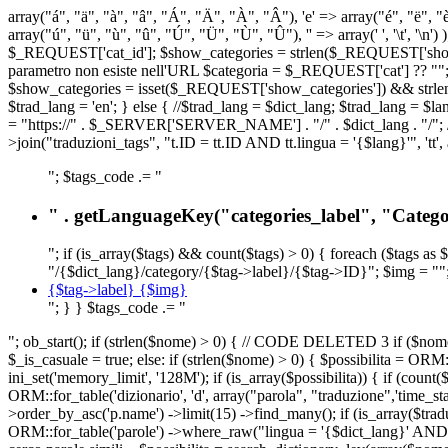
array("á", "ä", "à", "â", "Á", "Ä", "À", "Â"), 'e' => array("é", "ë", "è"
array("ú", "ü", "ù", "û", "Ú", "Ü", "Ù", "Û"), '' => array(' ', '\t
$_REQUEST['cat_id']; $show_categories = strlen($_REQUEST['show_ca
parametro non esiste nell'URL $categoria = $_REQUEST['cat'] ?? ""; $c
$show_categories = isset($_REQUEST['show_categories']) && strle
$trad_lang = 'en'; } else { //$trad_lang = $dict_lang; $trad_lang = $l
= "https://" . $_SERVER['SERVER_NAME'] . "/" . $dict_lang . "/"; // U
>join("traduzioni_tags", "t.ID = tt.ID AND tt.lingua = '{$lang}'", 'tt'
"; $tags_code .= "
" . getLanguageKey("categories_label", "Categor
"; if (is_array($tags) && count($tags) > 0) { foreach ($tags as 
"/{$dict_lang}/category/{$tag->label}/{$tag->ID}"; $img = "";
{$tag->label} {$img}
"; } } $tags_code .= "
"; ob_start(); if (strlen($nome) > 0) { // CODE DELETED 3 if ($nome 
$_is_casuale = true; else: if (strlen($nome) > 0) { $possibilita = 
ini_set('memory_limit', '128M'); if (is_array($possibilita)) { if (coun
ORM::for_table('dizionario', 'd', array("parola", "traduzione",'time
>order_by_asc('p.name') ->limit(15) ->find_many(); if (is_array($trad
ORM::for_table('parole') ->where_raw("lingua = '{$dict_lang}' AND la