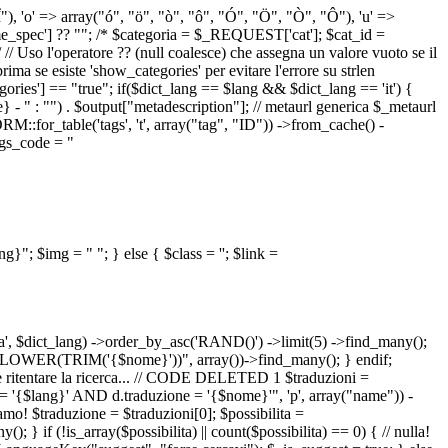
 "Î"), 'o' => array("ó", "ö", "ò", "ô", "Ó", "Ö", "Ò", "Ô"), 'u' =>
pec'] ?? ""; /* $categoria = $_REQUEST['cat']; $cat_id =
o l'operatore ?? (null coalesce) che assegna un valore vuoto se il
a se esiste 'show_categories' per evitare l'errore su strlen
] == "true"; if($dict_lang == $lang && $dict_lang == 'it') {
 - " : "") . $output["metadescription"]; // metaurl generica $_metaurl
::for_table('tags', 't', array("tag", "ID")) ->from_cache() -
tags_code = "
lang}"; $img = "
"; } else { $class = ''; $link =
ua', $dict_lang) ->order_by_asc('RAND()') ->limit(5) ->find_many();
el = LOWER(TRIM('{$nome}'))", array())->find_many(); } endif;
la e ritentare la ricerca... // CODE DELETED 1 $traduzioni =
 = '{$lang}' AND d.traduzione = '{$nome}'", 'p', array("name")) -
mo! $traduzione = $traduzioni[0]; $possibilita =
f (!is_array($possibilita) || count($possibilita) == 0) { // nulla!