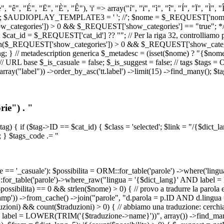
, "ê", "É", "Ë", "È", "Ê"), 'i' => array("í", "ï", "ì", "î", "Í", "Ï", "Ì",
', '\n') ); $AUDIOPLAY_TEMPLATE3 = '
'; //
'; $nome = $_REQUEST['nome_s
tegories']) > 0 && $_REQUEST['show_categories'] == "true"; */ // Us
at_id = $_REQUEST['cat_id'] ?? ""; // Per la riga 32, controlliamo prim
n($_REQUEST['show_categories']) > 0 && $_REQUEST['show_categories'
ang; } // metadescription generica $_metadesc = (isset($nome) ? "{$nome}
RL base $_is_casuale = false; $_is_suggest = false; // tags $tags = ORM
, array("label")) ->order_by_asc('tt.label') ->limit(15) ->find_many(); $
ie") . "
$tag) { if ($tag->ID == $cat_id) { $class = 'selected'; $link = "/{$dict_
 } $tags_code .= "
== '_casuale'): $possibilita = ORM::for_table('parole') ->where('ling
ORM::for_table('parole')->where_raw("lingua = '{$dict_lang}' AND lab
t($possibilita) == 0 && strlen($nome) > 0) { // provo a tradurre la paro
_stamp')) ->from_cache() ->join("parole", "d.parola = p.ID AND d.lingua
uzioni) && count($traduzioni) > 0) { // abbiamo una traduzione: cerchia
bel = LOWER(TRIM('{$traduzione->name}'))", array()) ->find_many(); } i