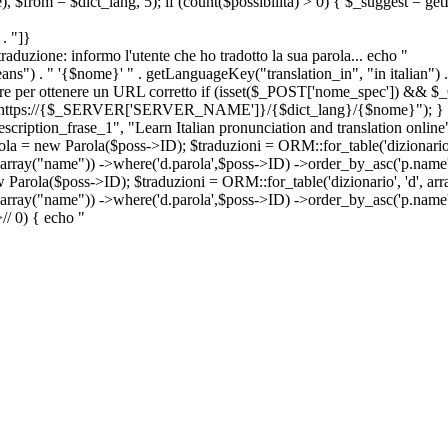
e), $from = $dict_lang, 5); if (count($possibilita) > 0) { $_suggest = g
. "]}
a traduzione: informo l'utente che ho tradotto la sua parola... echo "
") . " '{$nome}' " . getLanguageKey("translation_in", "in italian") .
ridirigere per ottenere un URL corretto if (isset($_POST['nome_spec']) 
cation: https://{$_SERVER['SERVER_NAME']}/{$dict_lang}/{$nome}"); }
iption_frase_1", "Learn Italian pronunciation and translation online
ola = new Parola($poss->ID); $traduzioni = ORM::for_table('dizionario',
 array("name")) ->where('d.parola',$poss->ID) ->order_by_asc('p.name') 
s->ID); $traduzioni = ORM::for_table('dizionario', 'd', array("p
, array("name")) ->where('d.parola',$poss->ID) ->order_by_asc('p.name
>
//
0) { echo "