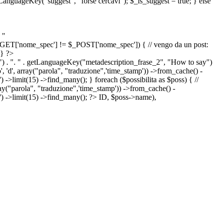
etLanguageKey("suggest", "forse cercavi"); $_is_suggest = true; } else
 "
&& $_GET['nome_spec'] != $_POST['nome_spec']) { // vengo da un post:
 } ?>
") . ". " . getLanguageKey("metadescription_frase_2", "How to say")
 'd', array("parola", "traduzione",'time_stamp')) ->from_cache() -
->limit(15) ->find_many(); } foreach ($possibilita as $poss) { //
arola", "traduzione",'time_stamp')) ->from_cache() -
') ->limit(15) ->find_many(); ?>
ID, $poss->name),