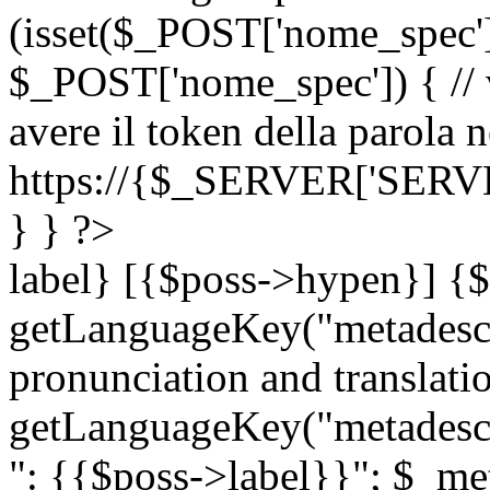
(isset($_POST['nome_spec
$_POST['nome_spec']) { // v
avere il token della parola n
https://{$_SERVER['SERV
} } ?>
label} [{$poss->hypen}] {$
getLanguageKey("metadescri
pronunciation and translation
getLanguageKey("metadescri
": {{$poss->label}}"; $_met