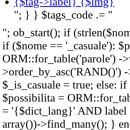
{$tag->label} {$img}
"; } } $tags_code .= "
"; ob_start(); if (strlen(
if ($nome == '_casuale'): $p
ORM::for_table('parole') ->w
>order_by_asc('RAND()') ->
$_is_casuale = true; else: i
$possibilita = ORM::for_ta
= '{$dict_lang}' AND lab
array())->find_many(); } en