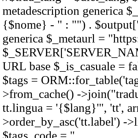
metadescription generica $_
{$nome} - " : "") . $output[
generica $_metaurl = "https:
$_SERVER['SERVER_NAME'] .
URL base $_is_casuale = fals
$tags = ORM::for_table('tags'
>from_cache() ->join("trad
tt.lingua = '{$lang}'", 'tt', a
>order_by_asc('tt.label') -
$tags_code = "