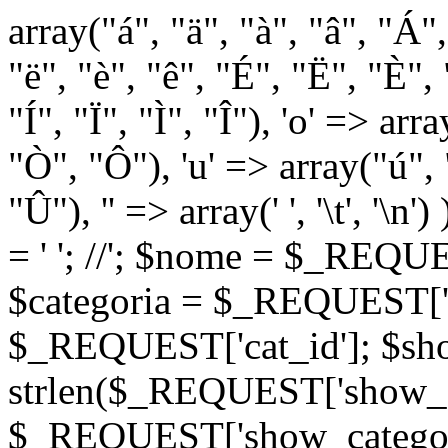
array("á", "ä", "à", "â", "Á"
"ë", "è", "ê", "É", "Ë", "È", "
"Í", "Ï", "Ì", "Î"), 'o' => ar
"Ò", "Ô"), 'u' => array("ú",
"Û"), '' => array(' ', '\t
= '
'; //
'; $nome = $_REQUES
$categoria = $_REQUEST['ca
$_REQUEST['cat_id']; $sho
strlen($_REQUEST['show_c
$_REQUEST['show_categorie