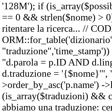
'128M'); if (is_array($possib
== 0 && strlen($nome) > 0) 
ritentare la ricerca... //
ORM::for_table('dizionario',
"traduzione",'time_stamp'))
"d.parola = p.ID AND d.li
d.traduzione = '{$nome}'", '
>order_by_asc('p.name') ->l
(is_array($traduzioni) && c
abbiamo una traduzione: ce