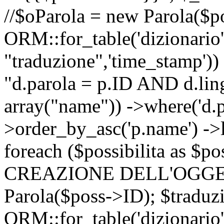
//$oParola = new Parola($p
ORM::for_table('dizionario',
"traduzione",'time_stamp'))
"d.parola = p.ID AND d.lingu
array("name")) ->where('d.p
>order_by_asc('p.name') ->
foreach ($possibilita as $
CREAZIONE DELL'OGGET
Parola($poss->ID); $traduz
ORM::for_table('dizionario',