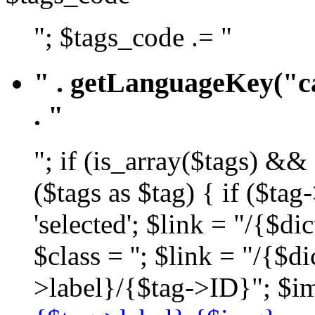
"; $tags_code .= "
" . getLanguageKey("ca
. "
"; if (is_array($tags) &&
($tags as $tag) { if ($ta
'selected'; $link = "/{$d
$class = ''; $link = "/{$
>label}/{$tag->ID}"; $im