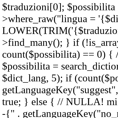
$traduzioni[0]; $possibilita
>where_raw("lingua = '{$di
LOWER(TRIM('{$traduzione-
>find_many(); } if (!is_array
count($possibilita) == 0) { /
$possibilita = search_dicti
$dict_lang, 5); if (count($p
getLanguageKey("suggest", 
true; } else { // NULLA! mi
-{" . getLanguageKey("no_m