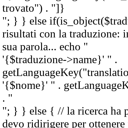
trovato") . "]}
"; } } else if(is_object($tra
risultati con la traduzione: 
sua parola... echo "
'{$traduzione->name}' " .
getLanguageKey("translatio
'{$nome}' " . getLanguageKe
. "
"; } } else { // la ricerca ha
devo ridirigere per ottenere