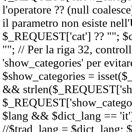
l'operatore ?? (null coalesc
il parametro non esiste nel
$_REQUEST['cat'] ?? ""; $
""; // Per la riga 32, contro
'show_categories' per evitare
$show_categories = isset(
&& strlen($_REQUEST['sho
$_REQUEST['show_categorie
$lang && $dict_lang == 'it')
//$trad_lang = $dict_lang; $