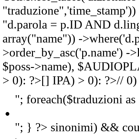
"traduzione",'time_stamp'))
"d.parola = p.ID AND d.lingu
array("name")) ->where('d.p
>order_by_asc('p.name') ->
$poss->name), $AUDIOP
> 0): ?>
[]
IPA) > 0): ?>
//
0)
"; foreach($traduzioni as
"; } ?>
sinonimi) && cou