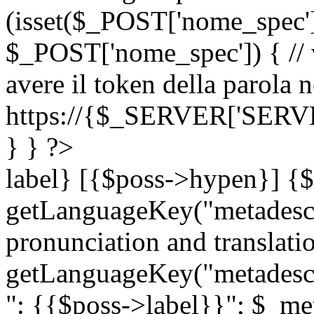
(isset($_POST['nome_spec
$_POST['nome_spec']) { // v
avere il token della parola n
https://{$_SERVER['SERV
} } ?>
label} [{$poss->hypen}] {$
getLanguageKey("metadescri
pronunciation and translation
getLanguageKey("metadescri
": {{$poss->label}}"; $_met