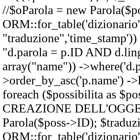
//$oParola = new Parola($p
ORM::for_table('dizionario',
"traduzione",'time_stamp'))
"d.parola = p.ID AND d.lingu
array("name")) ->where('d.p
>order_by_asc('p.name') ->
foreach ($possibilita as $
CREAZIONE DELL'OGGET
Parola($poss->ID); $traduz
ORM::for_table('dizionario',