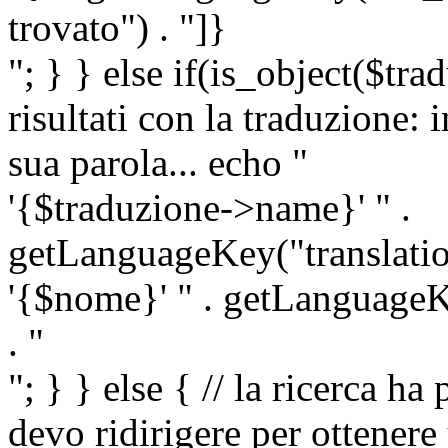
trovato") . "]}
"; } } else if(is_object($tra
risultati con la traduzione: 
sua parola... echo "
'{$traduzione->name}' " .
getLanguageKey("translatio
'{$nome}' " . getLanguageKe
. "
"; } } else { // la ricerca ha
devo ridirigere per ottenere