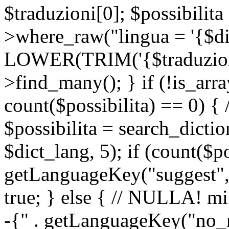
$traduzioni[0]; $possibilita
>where_raw("lingua = '{$di
LOWER(TRIM('{$traduzione-
>find_many(); } if (!is_array
count($possibilita) == 0) { /
$possibilita = search_dicti
$dict_lang, 5); if (count($p
getLanguageKey("suggest", 
true; } else { // NULLA! mi
-{" . getLanguageKey("no_m