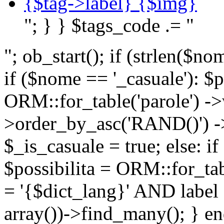
{$tag->label} {$img}
"; } } $tags_code .= "
"; ob_start(); if (strlen(
if ($nome == '_casuale'): $p
ORM::for_table('parole') ->w
>order_by_asc('RAND()') ->
$_is_casuale = true; else: i
$possibilita = ORM::for_ta
= '{$dict_lang}' AND lab
array())->find_many(); } en