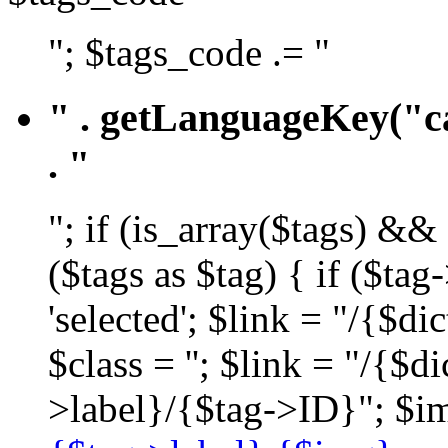
"; $tags_code .= "
" . getLanguageKey("ca
. "
"; if (is_array($tags) &&
($tags as $tag) { if ($ta
'selected'; $link = "/{$d
$class = ''; $link = "/{$
>label}/{$tag->ID}"; $im