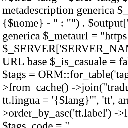
metadescription generica $_
{$nome} - " : "") . $output[
generica $_metaurl = "https:
$_SERVER['SERVER_NAME'] .
URL base $_is_casuale = fals
$tags = ORM::for_table('tags'
>from_cache() ->join("trad
tt.lingua = '{$lang}'", 'tt', a
>order_by_asc('tt.label') -
$tags_code = "