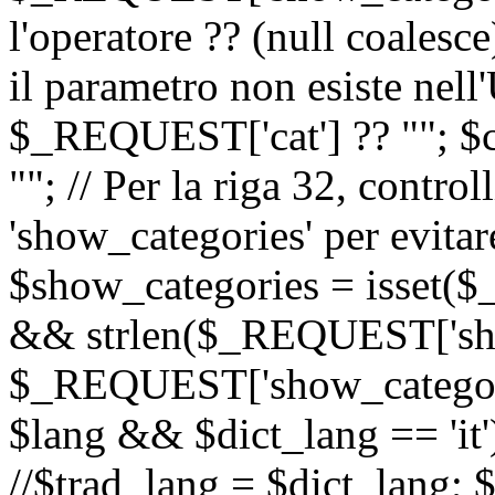
l'operatore ?? (null coalesc
il parametro non esiste nel
$_REQUEST['cat'] ?? ""; $
""; // Per la riga 32, contro
'show_categories' per evitare
$show_categories = isset(
&& strlen($_REQUEST['sho
$_REQUEST['show_categorie
$lang && $dict_lang == 'it')
//$trad_lang = $dict_lang; $