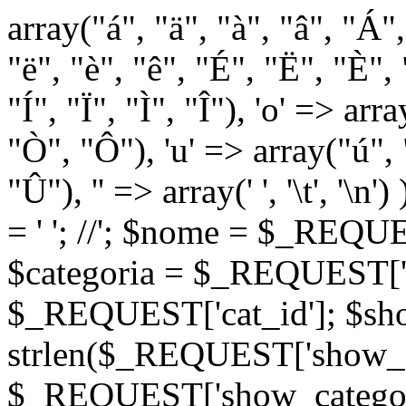
array("á", "ä", "à", "â", "Á"
"ë", "è", "ê", "É", "Ë", "È", "
"Í", "Ï", "Ì", "Î"), 'o' => ar
"Ò", "Ô"), 'u' => array("ú",
"Û"), '' => array(' ', '\t
= '
'; //
'; $nome = $_REQUES
$categoria = $_REQUEST['ca
$_REQUEST['cat_id']; $sho
strlen($_REQUEST['show_c
$_REQUEST['show_categorie