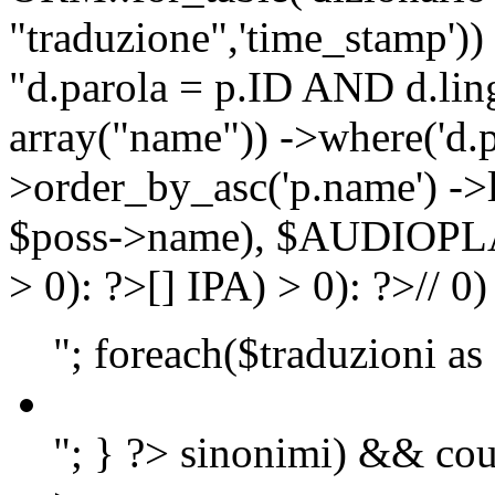
"traduzione",'time_stamp'))
"d.parola = p.ID AND d.lingu
array("name")) ->where('d.p
>order_by_asc('p.name') ->
$poss->name), $AUDIOP
> 0): ?>
[]
IPA) > 0): ?>
//
0)
"; foreach($traduzioni as
"; } ?>
sinonimi) && cou