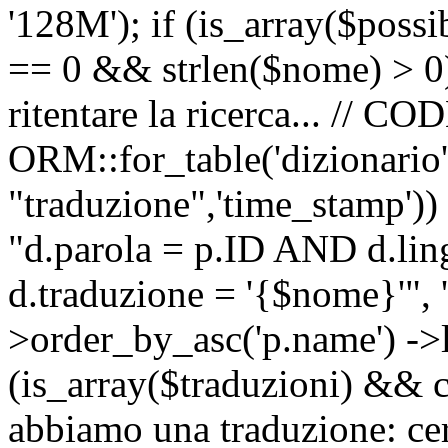
'128M'); if (is_array($possib
== 0 && strlen($nome) > 0) 
ritentare la ricerca... //
ORM::for_table('dizionario',
"traduzione",'time_stamp'))
"d.parola = p.ID AND d.li
d.traduzione = '{$nome}'", '
>order_by_asc('p.name') ->l
(is_array($traduzioni) && c
abbiamo una traduzione: ce