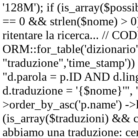
'128M'); if (is_array($possib
== 0 && strlen($nome) > 0) 
ritentare la ricerca... //
ORM::for_table('dizionario',
"traduzione",'time_stamp'))
"d.parola = p.ID AND d.li
d.traduzione = '{$nome}'", '
>order_by_asc('p.name') ->l
(is_array($traduzioni) && c
abbiamo una traduzione: ce