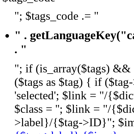
"; $tags_code .= "
" . getLanguageKey("ca
. "
"; if (is_array($tags) &&
($tags as $tag) { if ($ta
'selected'; $link = "/{$d
$class = ''; $link = "/{$
>label}/{$tag->ID}"; $im