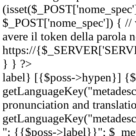
(isset($_POST['nome_spec
$_POST['nome_spec']) { // v
avere il token della parola n
https://{$_SERVER['SERV
} } ?>
label} [{$poss->hypen}] {$
getLanguageKey("metadescri
pronunciation and translation
getLanguageKey("metadescri
": {{$poss->label}}"; $_met