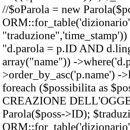
//$oParola = new Parola($p
ORM::for_table('dizionario',
"traduzione",'time_stamp'))
"d.parola = p.ID AND d.lingu
array("name")) ->where('d.p
>order_by_asc('p.name') ->
foreach ($possibilita as $
CREAZIONE DELL'OGGET
Parola($poss->ID); $traduz
ORM::for_table('dizionario',