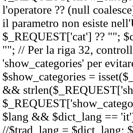
l'operatore ?? (null coalesc
il parametro non esiste nel
$_REQUEST['cat'] ?? ""; $
""; // Per la riga 32, contro
'show_categories' per evitare
$show_categories = isset(
&& strlen($_REQUEST['sho
$_REQUEST['show_categorie
$lang && $dict_lang == 'it')
//$trad_lang = $dict_lang; $