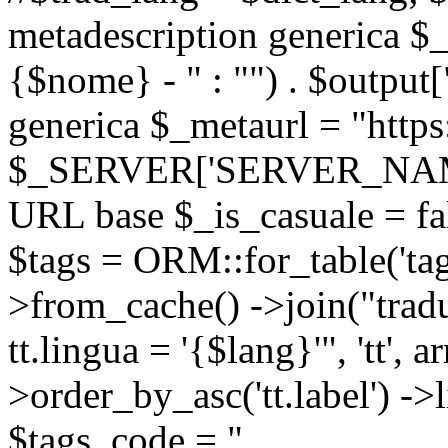
metadescription generica $_
{$nome} - " : "") . $output[
generica $_metaurl = "https:
$_SERVER['SERVER_NAME'] .
URL base $_is_casuale = fals
$tags = ORM::for_table('tags'
>from_cache() ->join("trad
tt.lingua = '{$lang}'", 'tt', a
>order_by_asc('tt.label') -
$tags_code = "