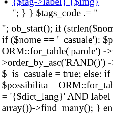
{$tag->label} {$img}
"; } } $tags_code .= "
"; ob_start(); if (strlen(
if ($nome == '_casuale'): $p
ORM::for_table('parole') ->w
>order_by_asc('RAND()') ->
$_is_casuale = true; else: i
$possibilita = ORM::for_ta
= '{$dict_lang}' AND lab
array())->find_many(); } en