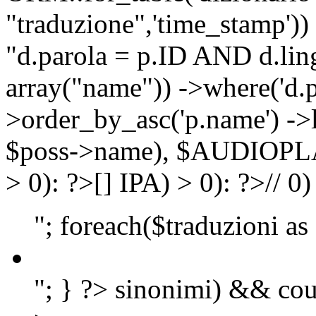
"traduzione",'time_stamp'))
"d.parola = p.ID AND d.lingu
array("name")) ->where('d.p
>order_by_asc('p.name') ->
$poss->name), $AUDIOP
> 0): ?>
[]
IPA) > 0): ?>
//
0)
"; foreach($traduzioni as
"; } ?>
sinonimi) && cou