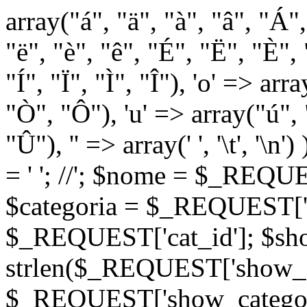
array("á", "ä", "à", "â", "Á"
"ë", "è", "ê", "É", "Ë", "È", "
"Í", "Ï", "Ì", "Î"), 'o' => ar
"Ò", "Ô"), 'u' => array("ú",
"Û"), '' => array(' ', '\t
= '
'; //
'; $nome = $_REQUES
$categoria = $_REQUEST['ca
$_REQUEST['cat_id']; $sho
strlen($_REQUEST['show_c
$_REQUEST['show_categorie