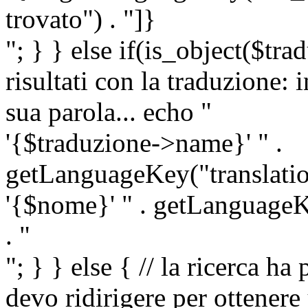
trovato") . "]}
"; } } else if(is_object($tra
risultati con la traduzione: 
sua parola... echo "
'{$traduzione->name}' " .
getLanguageKey("translatio
'{$nome}' " . getLanguageKe
. "
"; } } else { // la ricerca ha
devo ridirigere per ottenere