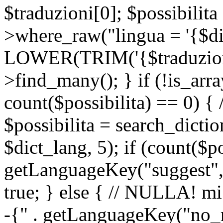
$traduzioni[0]; $possibilita
>where_raw("lingua = '{$di
LOWER(TRIM('{$traduzione-
>find_many(); } if (!is_array
count($possibilita) == 0) { /
$possibilita = search_dicti
$dict_lang, 5); if (count($p
getLanguageKey("suggest", 
true; } else { // NULLA! mi
-{" . getLanguageKey("no_m