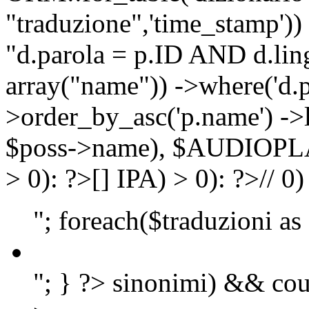
"traduzione",'time_stamp'))
"d.parola = p.ID AND d.lingu
array("name")) ->where('d.p
>order_by_asc('p.name') ->
$poss->name), $AUDIOP
> 0): ?>
[]
IPA) > 0): ?>
//
0)
"; foreach($traduzioni as
"; } ?>
sinonimi) && cou