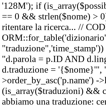
'128M'); if (is_array($possib
== 0 && strlen($nome) > 0) 
ritentare la ricerca... //
ORM::for_table('dizionario',
"traduzione",'time_stamp'))
"d.parola = p.ID AND d.li
d.traduzione = '{$nome}'", '
>order_by_asc('p.name') ->l
(is_array($traduzioni) && c
abbiamo una traduzione: ce