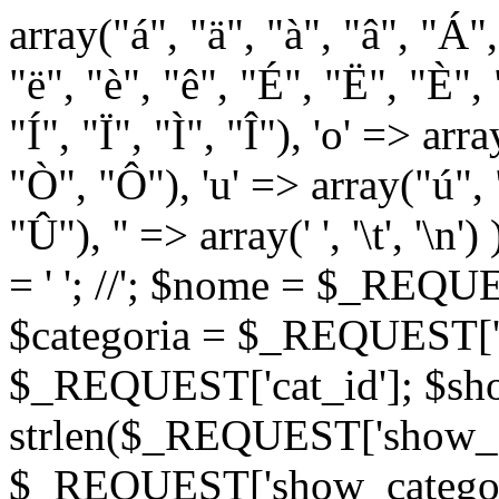
array("á", "ä", "à", "â", "Á"
"ë", "è", "ê", "É", "Ë", "È", "
"Í", "Ï", "Ì", "Î"), 'o' => ar
"Ò", "Ô"), 'u' => array("ú",
"Û"), '' => array(' ', '\t
= '
'; //
'; $nome = $_REQUES
$categoria = $_REQUEST['ca
$_REQUEST['cat_id']; $sho
strlen($_REQUEST['show_c
$_REQUEST['show_categorie