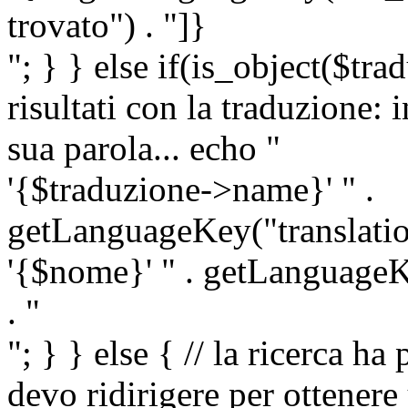
trovato") . "]}
"; } } else if(is_object($tra
risultati con la traduzione: 
sua parola... echo "
'{$traduzione->name}' " .
getLanguageKey("translatio
'{$nome}' " . getLanguageKe
. "
"; } } else { // la ricerca ha
devo ridirigere per ottenere