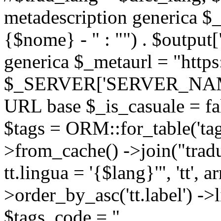
metadescription generica $_
{$nome} - " : "") . $output[
generica $_metaurl = "https:
$_SERVER['SERVER_NAME'] .
URL base $_is_casuale = fals
$tags = ORM::for_table('tags'
>from_cache() ->join("trad
tt.lingua = '{$lang}'", 'tt', a
>order_by_asc('tt.label') -
$tags_code = "