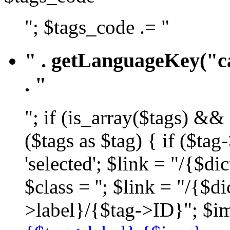
"; $tags_code .= "
" . getLanguageKey("ca
. "
"; if (is_array($tags) &&
($tags as $tag) { if ($ta
'selected'; $link = "/{$d
$class = ''; $link = "/{$
>label}/{$tag->ID}"; $im