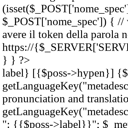
(isset($_POST['nome_spec
$_POST['nome_spec']) { // v
avere il token della parola n
https://{$_SERVER['SERV
} } ?>
label} [{$poss->hypen}] {$
getLanguageKey("metadescri
pronunciation and translation
getLanguageKey("metadescri
": {{$poss->label}}"; $_met