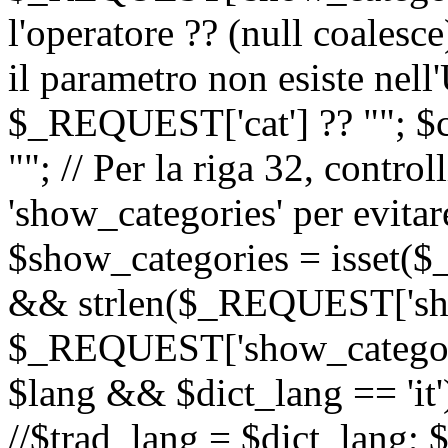
l'operatore ?? (null coalesc
il parametro non esiste nel
$_REQUEST['cat'] ?? ""; $
""; // Per la riga 32, contro
'show_categories' per evitare
$show_categories = isset(
&& strlen($_REQUEST['sho
$_REQUEST['show_categorie
$lang && $dict_lang == 'it')
//$trad_lang = $dict_lang; $