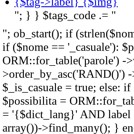
{$tag->label} {$img}
"; } } $tags_code .= "
"; ob_start(); if (strlen(
if ($nome == '_casuale'): $p
ORM::for_table('parole') ->w
>order_by_asc('RAND()') ->
$_is_casuale = true; else: i
$possibilita = ORM::for_ta
= '{$dict_lang}' AND lab
array())->find_many(); } en