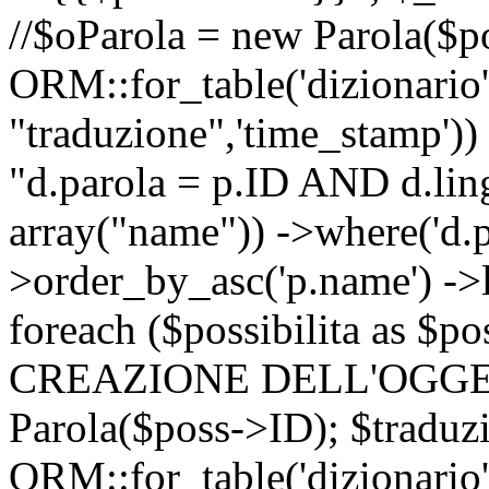
//$oParola = new Parola($p
ORM::for_table('dizionario',
"traduzione",'time_stamp'))
"d.parola = p.ID AND d.lingu
array("name")) ->where('d.p
>order_by_asc('p.name') ->
foreach ($possibilita as $
CREAZIONE DELL'OGGET
Parola($poss->ID); $traduz
ORM::for_table('dizionario',