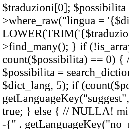
$traduzioni[0]; $possibilita
>where_raw("lingua = '{$di
LOWER(TRIM('{$traduzione-
>find_many(); } if (!is_array
count($possibilita) == 0) { /
$possibilita = search_dicti
$dict_lang, 5); if (count($p
getLanguageKey("suggest", 
true; } else { // NULLA! mi
-{" . getLanguageKey("no_m