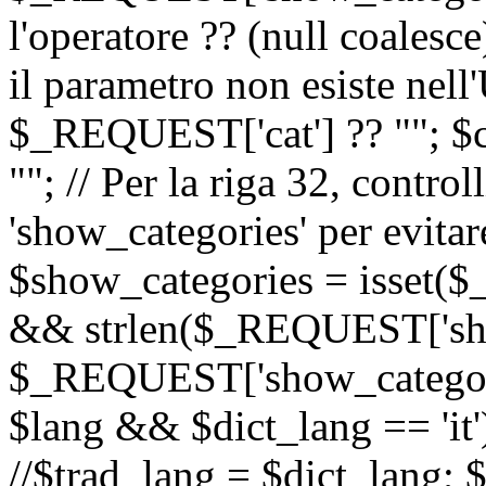
l'operatore ?? (null coalesc
il parametro non esiste nel
$_REQUEST['cat'] ?? ""; $
""; // Per la riga 32, contro
'show_categories' per evitare
$show_categories = isset(
&& strlen($_REQUEST['sho
$_REQUEST['show_categorie
$lang && $dict_lang == 'it')
//$trad_lang = $dict_lang; $