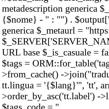
metadescription generica $_
{$nome} - " : "") . $output[
generica $_metaurl = "https:
$_SERVER['SERVER_NAME'] .
URL base $_is_casuale = fals
$tags = ORM::for_table('tags'
>from_cache() ->join("trad
tt.lingua = '{$lang}'", 'tt', a
>order_by_asc('tt.label') -
$tags_code = "