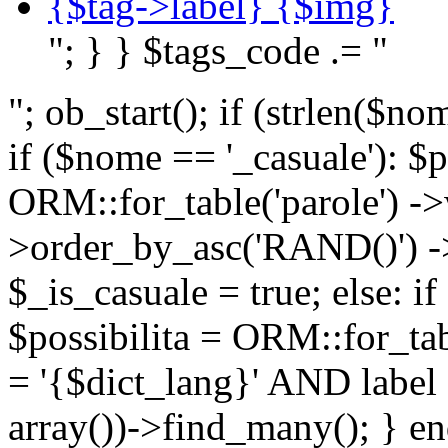
{$tag->label} {$img}
"; } } $tags_code .= "
"; ob_start(); if (strlen(
if ($nome == '_casuale'): $p
ORM::for_table('parole') ->w
>order_by_asc('RAND()') ->
$_is_casuale = true; else: i
$possibilita = ORM::for_ta
= '{$dict_lang}' AND lab
array())->find_many(); } en