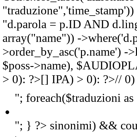
"traduzione",'time_stamp'))
"d.parola = p.ID AND d.lingu
array("name")) ->where('d.p
>order_by_asc('p.name') ->
$poss->name), $AUDIOP
> 0): ?>
[]
IPA) > 0): ?>
//
0)
"; foreach($traduzioni as
"; } ?>
sinonimi) && cou