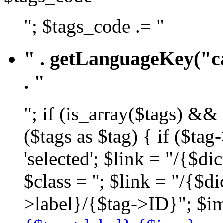
"; $tags_code .= "
" . getLanguageKey("ca
. "
"; if (is_array($tags) &&
($tags as $tag) { if ($ta
'selected'; $link = "/{$d
$class = ''; $link = "/{$
>label}/{$tag->ID}"; $im