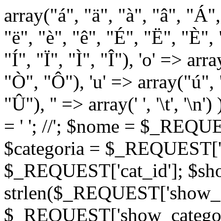
array("á", "ä", "à", "â", "Á"
"ë", "è", "ê", "É", "Ë", "È", "
"Í", "Ï", "Ì", "Î"), 'o' => ar
"Ò", "Ô"), 'u' => array("ú",
"Û"), '' => array(' ', '\t
= '
'; //
'; $nome = $_REQUES
$categoria = $_REQUEST['ca
$_REQUEST['cat_id']; $sho
strlen($_REQUEST['show_c
$_REQUEST['show_categorie