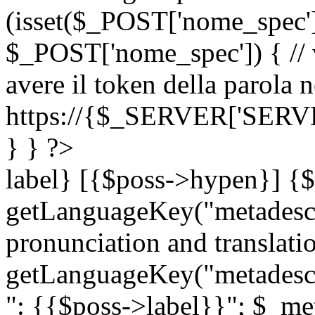
(isset($_POST['nome_spec
$_POST['nome_spec']) { // v
avere il token della parola n
https://{$_SERVER['SERV
} } ?>
label} [{$poss->hypen}] {$
getLanguageKey("metadescri
pronunciation and translation
getLanguageKey("metadescri
": {{$poss->label}}"; $_met