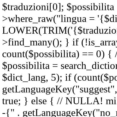
$traduzioni[0]; $possibilita
>where_raw("lingua = '{$di
LOWER(TRIM('{$traduzione-
>find_many(); } if (!is_array
count($possibilita) == 0) { /
$possibilita = search_dicti
$dict_lang, 5); if (count($p
getLanguageKey("suggest", 
true; } else { // NULLA! mi
-{" . getLanguageKey("no_m