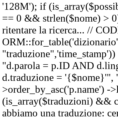
'128M'); if (is_array($possib
== 0 && strlen($nome) > 0) 
ritentare la ricerca... //
ORM::for_table('dizionario',
"traduzione",'time_stamp'))
"d.parola = p.ID AND d.li
d.traduzione = '{$nome}'", '
>order_by_asc('p.name') ->l
(is_array($traduzioni) && c
abbiamo una traduzione: ce