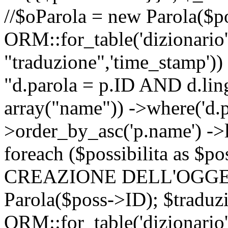
//$oParola = new Parola($p
ORM::for_table('dizionario',
"traduzione",'time_stamp'))
"d.parola = p.ID AND d.lingu
array("name")) ->where('d.p
>order_by_asc('p.name') ->
foreach ($possibilita as $
CREAZIONE DELL'OGGET
Parola($poss->ID); $traduz
ORM::for_table('dizionario',