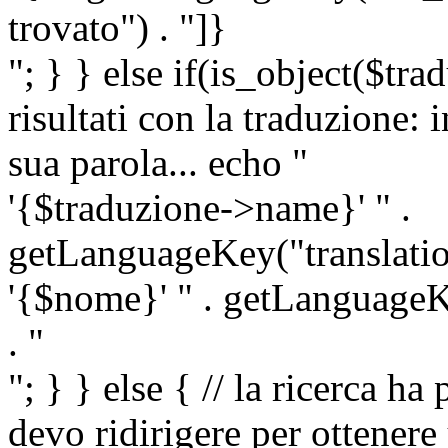
trovato") . "]}
"; } } else if(is_object($tra
risultati con la traduzione: 
sua parola... echo "
'{$traduzione->name}' " .
getLanguageKey("translatio
'{$nome}' " . getLanguageKe
. "
"; } } else { // la ricerca ha
devo ridirigere per ottenere