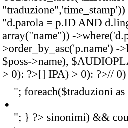
"traduzione",'time_stamp'))
"d.parola = p.ID AND d.lingu
array("name")) ->where('d.p
>order_by_asc('p.name') ->
$poss->name), $AUDIOP
> 0): ?>
[]
IPA) > 0): ?>
//
0)
"; foreach($traduzioni as
"; } ?>
sinonimi) && cou