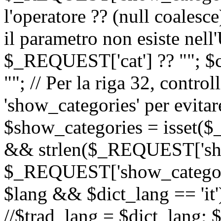
l'operatore ?? (null coalesc
il parametro non esiste nel
$_REQUEST['cat'] ?? ""; $
""; // Per la riga 32, contro
'show_categories' per evitare
$show_categories = isset(
&& strlen($_REQUEST['sho
$_REQUEST['show_categorie
$lang && $dict_lang == 'it')
//$trad_lang = $dict_lang; $