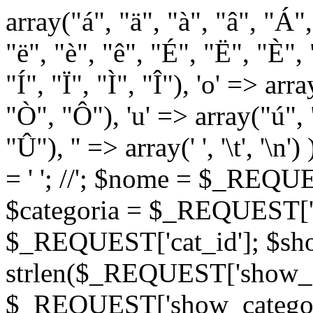
array("á", "ä", "à", "â", "Á"
"ë", "è", "ê", "É", "Ë", "È", "
"Í", "Ï", "Ì", "Î"), 'o' => ar
"Ò", "Ô"), 'u' => array("ú",
"Û"), '' => array(' ', '\t
= '
'; //
'; $nome = $_REQUES
$categoria = $_REQUEST['ca
$_REQUEST['cat_id']; $sho
strlen($_REQUEST['show_c
$_REQUEST['show_categorie