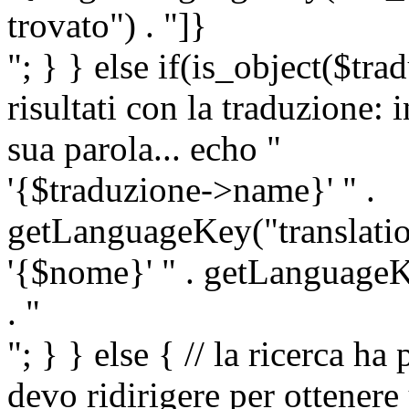
trovato") . "]}
"; } } else if(is_object($tra
risultati con la traduzione: 
sua parola... echo "
'{$traduzione->name}' " .
getLanguageKey("translatio
'{$nome}' " . getLanguageKe
. "
"; } } else { // la ricerca ha
devo ridirigere per ottenere