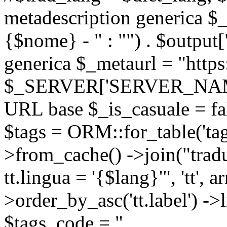
metadescription generica $_
{$nome} - " : "") . $output[
generica $_metaurl = "https:
$_SERVER['SERVER_NAME'] .
URL base $_is_casuale = fals
$tags = ORM::for_table('tags'
>from_cache() ->join("trad
tt.lingua = '{$lang}'", 'tt', a
>order_by_asc('tt.label') -
$tags_code = "