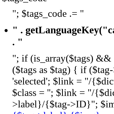
"; $tags_code .= "
" . getLanguageKey("ca
. "
"; if (is_array($tags) &&
($tags as $tag) { if ($ta
'selected'; $link = "/{$d
$class = ''; $link = "/{$
>label}/{$tag->ID}"; $im