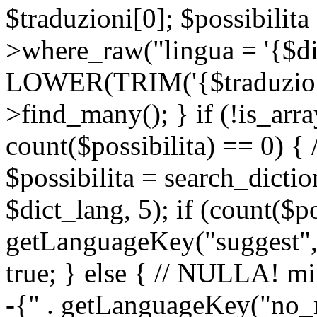
$traduzioni[0]; $possibilita
>where_raw("lingua = '{$di
LOWER(TRIM('{$traduzione-
>find_many(); } if (!is_array
count($possibilita) == 0) { /
$possibilita = search_dicti
$dict_lang, 5); if (count($p
getLanguageKey("suggest", 
true; } else { // NULLA! mi
-{" . getLanguageKey("no_m