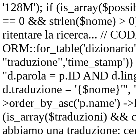
'128M'); if (is_array($possib
== 0 && strlen($nome) > 0) 
ritentare la ricerca... //
ORM::for_table('dizionario',
"traduzione",'time_stamp'))
"d.parola = p.ID AND d.li
d.traduzione = '{$nome}'", '
>order_by_asc('p.name') ->l
(is_array($traduzioni) && c
abbiamo una traduzione: ce