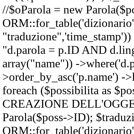
//$oParola = new Parola($p
ORM::for_table('dizionario',
"traduzione",'time_stamp'))
"d.parola = p.ID AND d.lingu
array("name")) ->where('d.p
>order_by_asc('p.name') ->
foreach ($possibilita as $
CREAZIONE DELL'OGGET
Parola($poss->ID); $traduz
ORM::for_table('dizionario',