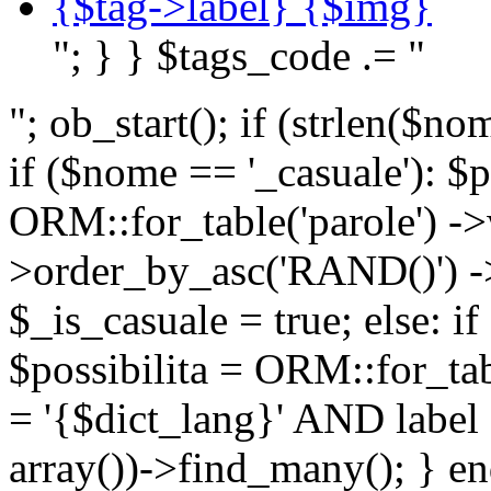
{$tag->label} {$img}
"; } } $tags_code .= "
"; ob_start(); if (strlen(
if ($nome == '_casuale'): $p
ORM::for_table('parole') ->w
>order_by_asc('RAND()') ->
$_is_casuale = true; else: i
$possibilita = ORM::for_ta
= '{$dict_lang}' AND lab
array())->find_many(); } en