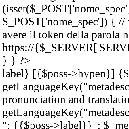
(isset($_POST['nome_spec
$_POST['nome_spec']) { // v
avere il token della parola n
https://{$_SERVER['SERV
} } ?>
label} [{$poss->hypen}] {$
getLanguageKey("metadescri
pronunciation and translation
getLanguageKey("metadescri
": {{$poss->label}}"; $_met