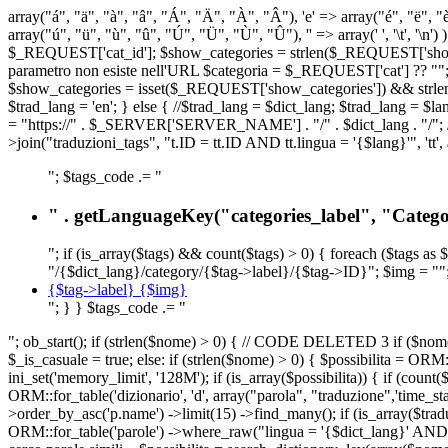
array("á", "ä", "à", "â", "Á", "Ä", "À", "Â"), 'e' => array("é", "ë", "è"
array("ú", "ü", "ù", "û", "Ú", "Ü", "Ù", "Û"), '' => array(' ', '\t
$_REQUEST['cat_id']; $show_categories = strlen($_REQUEST['show_ca
parametro non esiste nell'URL $categoria = $_REQUEST['cat'] ?? ""; $c
$show_categories = isset($_REQUEST['show_categories']) && strle
$trad_lang = 'en'; } else { //$trad_lang = $dict_lang; $trad_lang = $l
= "https://" . $_SERVER['SERVER_NAME'] . "/" . $dict_lang . "/"; // U
>join("traduzioni_tags", "t.ID = tt.ID AND tt.lingua = '{$lang}'", 'tt'
"; $tags_code .= "
" . getLanguageKey("categories_label", "Categor
"; if (is_array($tags) && count($tags) > 0) { foreach ($tags as 
"/{$dict_lang}/category/{$tag->label}/{$tag->ID}"; $img = "";
{$tag->label} {$img}
"; } } $tags_code .= "
"; ob_start(); if (strlen($nome) > 0) { // CODE DELETED 3 if ($nome 
$_is_casuale = true; else: if (strlen($nome) > 0) { $possibilita = 
ini_set('memory_limit', '128M'); if (is_array($possibilita)) { if (coun
ORM::for_table('dizionario', 'd', array("parola", "traduzione",'time
>order_by_asc('p.name') ->limit(15) ->find_many(); if (is_array($trad
ORM::for_table('parole') ->where_raw("lingua = '{$dict_lang}' AND la