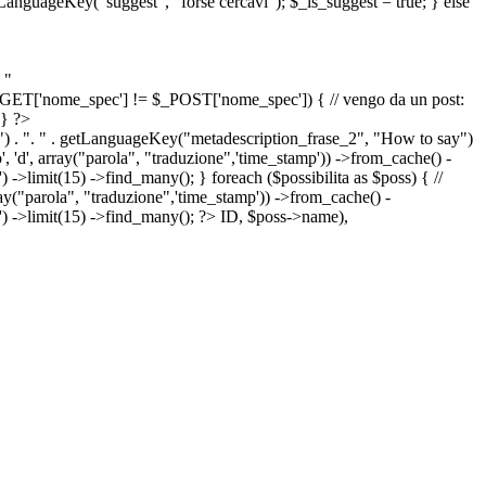
etLanguageKey("suggest", "forse cercavi"); $_is_suggest = true; } else
 "
&& $_GET['nome_spec'] != $_POST['nome_spec']) { // vengo da un post:
 } ?>
") . ". " . getLanguageKey("metadescription_frase_2", "How to say")
 'd', array("parola", "traduzione",'time_stamp')) ->from_cache() -
->limit(15) ->find_many(); } foreach ($possibilita as $poss) { //
arola", "traduzione",'time_stamp')) ->from_cache() -
') ->limit(15) ->find_many(); ?>
ID, $poss->name),