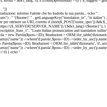
e), $from = $dict_lang, 5); if (count($possibilita) > 0) { $_suggest = g
. "]}
a traduzione: informo l'utente che ho tradotto la sua parola... echo "
") . " '{$nome}' " . getLanguageKey("translation_in", "in italian") .
ridirigere per ottenere un URL corretto if (isset($_POST['nome_spec']) 
cation: https://{$_SERVER['SERVER_NAME']}/{$dict_lang}/{$nome}"); }
iption_frase_1", "Learn Italian pronunciation and translation online
ola = new Parola($poss->ID); $traduzioni = ORM::for_table('dizionario',
 array("name")) ->where('d.parola',$poss->ID) ->order_by_asc('p.name') 
s->ID); $traduzioni = ORM::for_table('dizionario', 'd', array("p
, array("name")) ->where('d.parola',$poss->ID) ->order_by_asc('p.name
>
//
0) { echo "