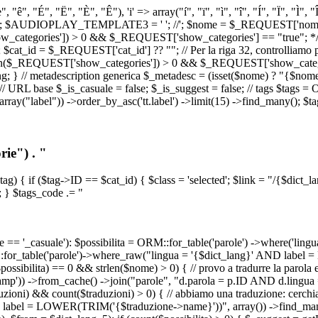
, "ê", "É", "Ë", "È", "Ê"), 'i' => array("í", "ï", "ì", "î", "Í", "Ï", "Ì",
', '\n') ); $AUDIOPLAY_TEMPLATE3 = '
'; //
'; $nome = $_REQUEST['nome_s
tegories']) > 0 && $_REQUEST['show_categories'] == "true"; */ // Us
at_id = $_REQUEST['cat_id'] ?? ""; // Per la riga 32, controlliamo prim
n($_REQUEST['show_categories']) > 0 && $_REQUEST['show_categories'
ang; } // metadescription generica $_metadesc = (isset($nome) ? "{$nome}
RL base $_is_casuale = false; $_is_suggest = false; // tags $tags = ORM
, array("label")) ->order_by_asc('tt.label') ->limit(15) ->find_many(); $
ie") . "
$tag) { if ($tag->ID == $cat_id) { $class = 'selected'; $link = "/{$dict_
 } $tags_code .= "
== '_casuale'): $possibilita = ORM::for_table('parole') ->where('ling
ORM::for_table('parole')->where_raw("lingua = '{$dict_lang}' AND lab
t($possibilita) == 0 && strlen($nome) > 0) { // provo a tradurre la paro
_stamp')) ->from_cache() ->join("parole", "d.parola = p.ID AND d.lingua
uzioni) && count($traduzioni) > 0) { // abbiamo una traduzione: cerchia
bel = LOWER(TRIM('{$traduzione->name}'))", array()) ->find_many(); } i