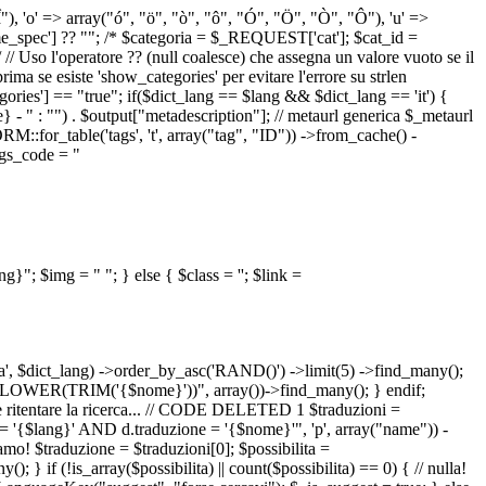
 "Î"), 'o' => array("ó", "ö", "ò", "ô", "Ó", "Ö", "Ò", "Ô"), 'u' =>
pec'] ?? ""; /* $categoria = $_REQUEST['cat']; $cat_id =
o l'operatore ?? (null coalesce) che assegna un valore vuoto se il
a se esiste 'show_categories' per evitare l'errore su strlen
] == "true"; if($dict_lang == $lang && $dict_lang == 'it') {
 - " : "") . $output["metadescription"]; // metaurl generica $_metaurl
::for_table('tags', 't', array("tag", "ID")) ->from_cache() -
tags_code = "
lang}"; $img = "
"; } else { $class = ''; $link =
ua', $dict_lang) ->order_by_asc('RAND()') ->limit(5) ->find_many();
el = LOWER(TRIM('{$nome}'))", array())->find_many(); } endif;
la e ritentare la ricerca... // CODE DELETED 1 $traduzioni =
 = '{$lang}' AND d.traduzione = '{$nome}'", 'p', array("name")) -
mo! $traduzione = $traduzioni[0]; $possibilita =
f (!is_array($possibilita) || count($possibilita) == 0) { // nulla!