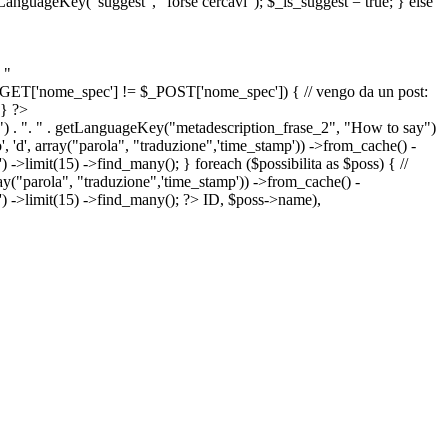
etLanguageKey("suggest", "forse cercavi"); $_is_suggest = true; } else
 "
&& $_GET['nome_spec'] != $_POST['nome_spec']) { // vengo da un post:
 } ?>
") . ". " . getLanguageKey("metadescription_frase_2", "How to say")
 'd', array("parola", "traduzione",'time_stamp')) ->from_cache() -
->limit(15) ->find_many(); } foreach ($possibilita as $poss) { //
arola", "traduzione",'time_stamp')) ->from_cache() -
') ->limit(15) ->find_many(); ?>
ID, $poss->name),