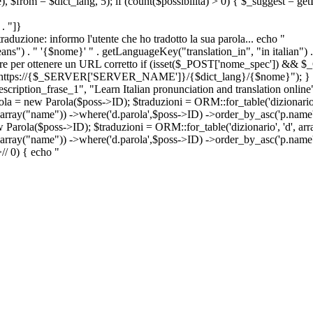
e), $from = $dict_lang, 5); if (count($possibilita) > 0) { $_suggest = g
. "]}
a traduzione: informo l'utente che ho tradotto la sua parola... echo "
") . " '{$nome}' " . getLanguageKey("translation_in", "in italian") .
ridirigere per ottenere un URL corretto if (isset($_POST['nome_spec']) 
cation: https://{$_SERVER['SERVER_NAME']}/{$dict_lang}/{$nome}"); }
iption_frase_1", "Learn Italian pronunciation and translation online
ola = new Parola($poss->ID); $traduzioni = ORM::for_table('dizionario',
 array("name")) ->where('d.parola',$poss->ID) ->order_by_asc('p.name') 
s->ID); $traduzioni = ORM::for_table('dizionario', 'd', array("p
, array("name")) ->where('d.parola',$poss->ID) ->order_by_asc('p.name
>
//
0) { echo "