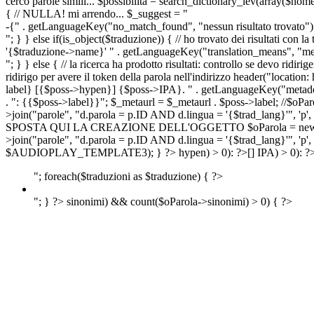
cerco parole simili... $possibilita = search_dictionary_lev(array($nom
{ // NULLA! mi arrendo... $_suggest = "
-{" . getLanguageKey("no_match_found", "nessun risultato trovato") 
"; } } else if(is_object($traduzione)) { // ho trovato dei risultati con l
'{$traduzione->name}' " . getLanguageKey("translation_means", "means
"; } } else { // la ricerca ha prodotto risultati: controllo se devo 
ridirigo per avere il token della parola nell'indirizzo header("lo
label} [{$poss->hypen}] {$poss->IPA}. " . getLanguageKey("metadescr
. ": {{$poss->label}}"; $_metaurl = $_metaurl . $poss->label; //$oPar
>join("parole", "d.parola = p.ID AND d.lingua = '{$trad_lang}'", 'p',
SPOSTA QUI LA CREAZIONE DELL'OGGETTO $oParola = new Parola($pos
>join("parole", "d.parola = p.ID AND d.lingua = '{$trad_lang}'", 'p'
$AUDIOPLAY_TEMPLATE3); } ?>
hypen) > 0): ?>
[]
IPA) > 0): ?
"; foreach($traduzioni as $traduzione) { ?>
"; } ?>
sinonimi) && count($oParola->sinonimi) > 0) { ?>