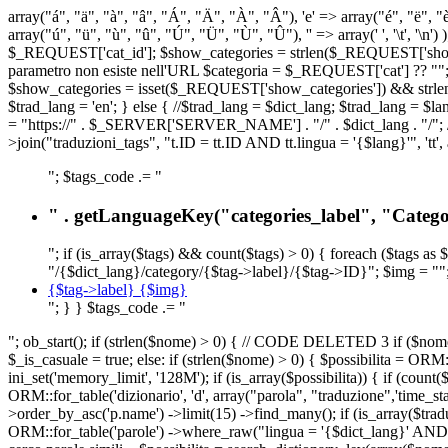
array("á", "ä", "à", "â", "Á", "Ä", "À", "Â"), 'e' => array("é", "ë", "è"
array("ú", "ü", "ù", "û", "Ú", "Ü", "Ù", "Û"), '' => array(' ', '\t
$_REQUEST['cat_id']; $show_categories = strlen($_REQUEST['show_ca
parametro non esiste nell'URL $categoria = $_REQUEST['cat'] ?? ""; $c
$show_categories = isset($_REQUEST['show_categories']) && strle
$trad_lang = 'en'; } else { //$trad_lang = $dict_lang; $trad_lang = $l
= "https://" . $_SERVER['SERVER_NAME'] . "/" . $dict_lang . "/"; // U
>join("traduzioni_tags", "t.ID = tt.ID AND tt.lingua = '{$lang}'", 'tt'
"; $tags_code .= "
" . getLanguageKey("categories_label", "Categor
"; if (is_array($tags) && count($tags) > 0) { foreach ($tags as 
"/{$dict_lang}/category/{$tag->label}/{$tag->ID}"; $img = "";
{$tag->label} {$img}
"; } } $tags_code .= "
"; ob_start(); if (strlen($nome) > 0) { // CODE DELETED 3 if ($nome 
$_is_casuale = true; else: if (strlen($nome) > 0) { $possibilita = 
ini_set('memory_limit', '128M'); if (is_array($possibilita)) { if (coun
ORM::for_table('dizionario', 'd', array("parola", "traduzione",'time
>order_by_asc('p.name') ->limit(15) ->find_many(); if (is_array($trad
ORM::for_table('parole') ->where_raw("lingua = '{$dict_lang}' AND la