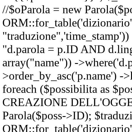
//$oParola = new Parola($p
ORM::for_table('dizionario',
"traduzione",'time_stamp'))
"d.parola = p.ID AND d.lingu
array("name")) ->where('d.p
>order_by_asc('p.name') ->
foreach ($possibilita as $
CREAZIONE DELL'OGGET
Parola($poss->ID); $traduz
ORM::for_table('dizionario',