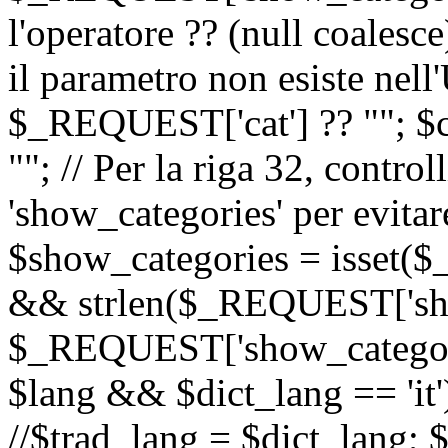
l'operatore ?? (null coalesc
il parametro non esiste nel
$_REQUEST['cat'] ?? ""; $
""; // Per la riga 32, contro
'show_categories' per evitare
$show_categories = isset(
&& strlen($_REQUEST['sho
$_REQUEST['show_categorie
$lang && $dict_lang == 'it')
//$trad_lang = $dict_lang; $