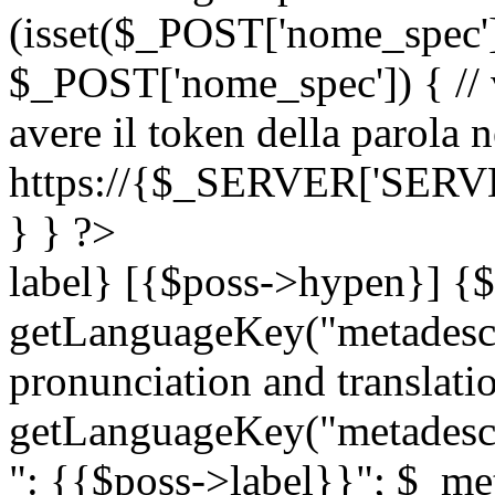
(isset($_POST['nome_spec
$_POST['nome_spec']) { // v
avere il token della parola n
https://{$_SERVER['SERV
} } ?>
label} [{$poss->hypen}] {$
getLanguageKey("metadescri
pronunciation and translation
getLanguageKey("metadescri
": {{$poss->label}}"; $_met