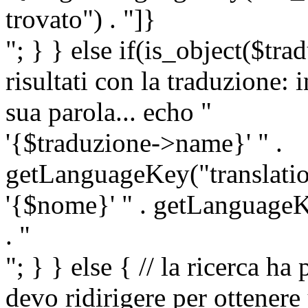
trovato") . "]}
"; } } else if(is_object($tra
risultati con la traduzione: 
sua parola... echo "
'{$traduzione->name}' " .
getLanguageKey("translatio
'{$nome}' " . getLanguageKe
. "
"; } } else { // la ricerca ha
devo ridirigere per ottenere