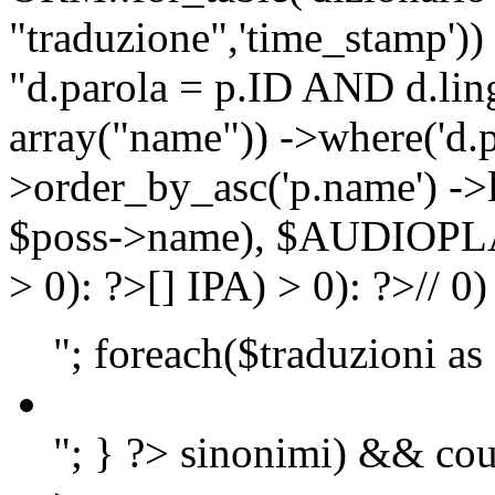
"traduzione",'time_stamp'))
"d.parola = p.ID AND d.lingu
array("name")) ->where('d.p
>order_by_asc('p.name') ->
$poss->name), $AUDIOP
> 0): ?>
[]
IPA) > 0): ?>
//
0)
"; foreach($traduzioni as
"; } ?>
sinonimi) && cou