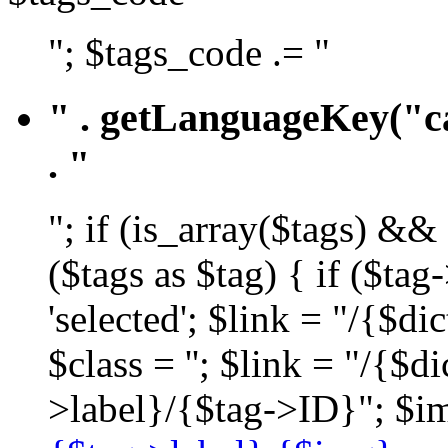
"; $tags_code .= "
" . getLanguageKey("ca
. "
"; if (is_array($tags) &&
($tags as $tag) { if ($ta
'selected'; $link = "/{$d
$class = ''; $link = "/{$
>label}/{$tag->ID}"; $im