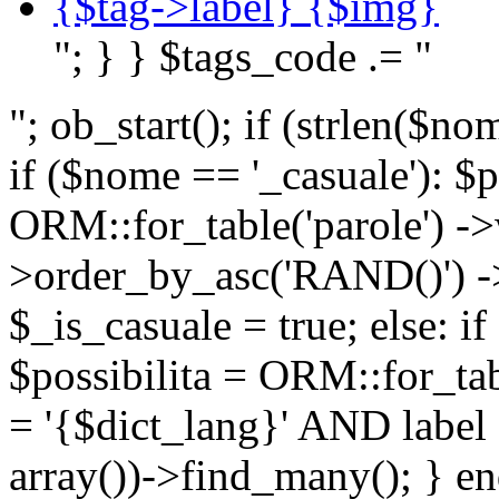
{$tag->label} {$img}
"; } } $tags_code .= "
"; ob_start(); if (strlen(
if ($nome == '_casuale'): $p
ORM::for_table('parole') ->w
>order_by_asc('RAND()') ->
$_is_casuale = true; else: i
$possibilita = ORM::for_ta
= '{$dict_lang}' AND lab
array())->find_many(); } en