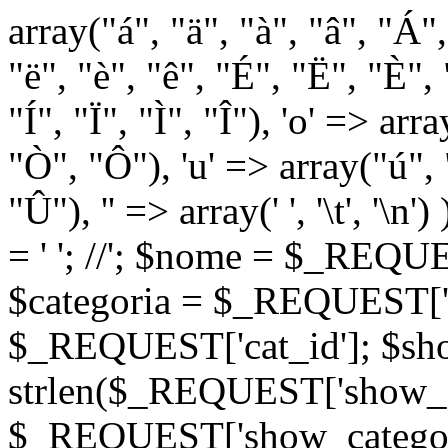
array("á", "ä", "à", "â", "Á"
"ë", "è", "ê", "É", "Ë", "È", "
"Í", "Ï", "Ì", "Î"), 'o' => ar
"Ò", "Ô"), 'u' => array("ú",
"Û"), '' => array(' ', '\t
= '
'; //
'; $nome = $_REQUES
$categoria = $_REQUEST['ca
$_REQUEST['cat_id']; $sho
strlen($_REQUEST['show_c
$_REQUEST['show_categorie