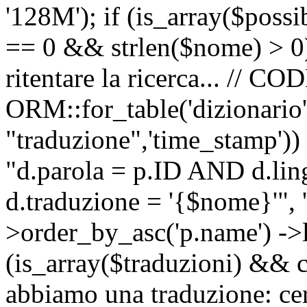
'128M'); if (is_array($possib
== 0 && strlen($nome) > 0) 
ritentare la ricerca... //
ORM::for_table('dizionario',
"traduzione",'time_stamp'))
"d.parola = p.ID AND d.li
d.traduzione = '{$nome}'", '
>order_by_asc('p.name') ->l
(is_array($traduzioni) && c
abbiamo una traduzione: ce