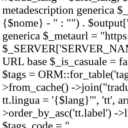
metadescription generica $_
{$nome} - " : "") . $output[
generica $_metaurl = "https:
$_SERVER['SERVER_NAME'] .
URL base $_is_casuale = fals
$tags = ORM::for_table('tags'
>from_cache() ->join("trad
tt.lingua = '{$lang}'", 'tt', a
>order_by_asc('tt.label') -
$tags_code = "