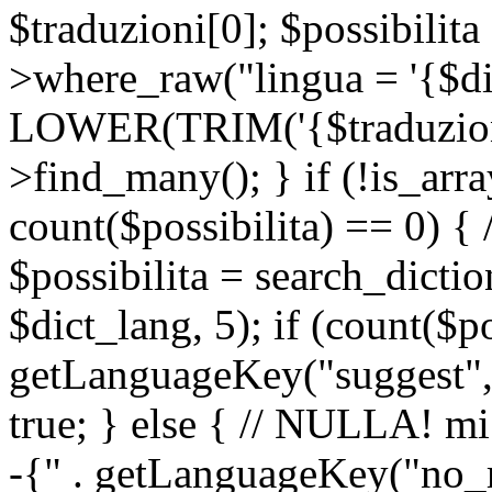
$traduzioni[0]; $possibilita
>where_raw("lingua = '{$di
LOWER(TRIM('{$traduzione-
>find_many(); } if (!is_array
count($possibilita) == 0) { /
$possibilita = search_dicti
$dict_lang, 5); if (count($p
getLanguageKey("suggest", 
true; } else { // NULLA! mi
-{" . getLanguageKey("no_m