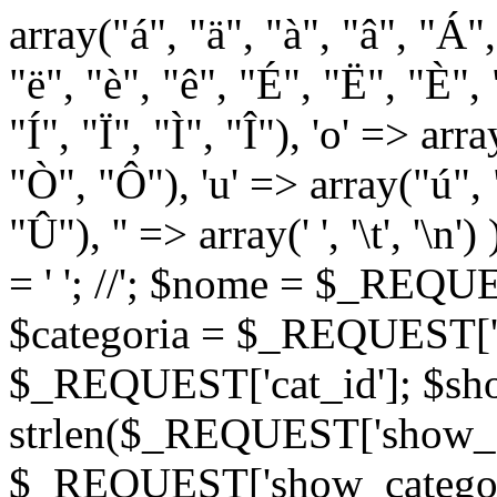
array("á", "ä", "à", "â", "Á"
"ë", "è", "ê", "É", "Ë", "È", "
"Í", "Ï", "Ì", "Î"), 'o' => ar
"Ò", "Ô"), 'u' => array("ú",
"Û"), '' => array(' ', '\t
= '
'; //
'; $nome = $_REQUES
$categoria = $_REQUEST['ca
$_REQUEST['cat_id']; $sho
strlen($_REQUEST['show_c
$_REQUEST['show_categorie