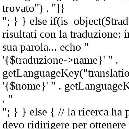
trovato") . "]}
"; } } else if(is_object($tra
risultati con la traduzione: 
sua parola... echo "
'{$traduzione->name}' " .
getLanguageKey("translatio
'{$nome}' " . getLanguageKe
. "
"; } } else { // la ricerca ha
devo ridirigere per ottenere