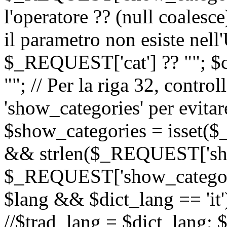
l'operatore ?? (null coalesc
il parametro non esiste nel
$_REQUEST['cat'] ?? ""; $
""; // Per la riga 32, contro
'show_categories' per evitare
$show_categories = isset(
&& strlen($_REQUEST['sho
$_REQUEST['show_categorie
$lang && $dict_lang == 'it')
//$trad_lang = $dict_lang; $