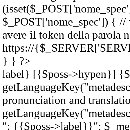
(isset($_POST['nome_spec
$_POST['nome_spec']) { // v
avere il token della parola n
https://{$_SERVER['SERV
} } ?>
label} [{$poss->hypen}] {$
getLanguageKey("metadescri
pronunciation and translation
getLanguageKey("metadescri
": {{$poss->label}}"; $_met