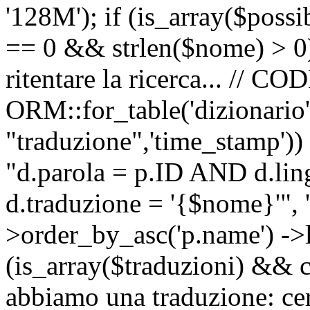
'128M'); if (is_array($possib
== 0 && strlen($nome) > 0) 
ritentare la ricerca... //
ORM::for_table('dizionario',
"traduzione",'time_stamp'))
"d.parola = p.ID AND d.li
d.traduzione = '{$nome}'", '
>order_by_asc('p.name') ->l
(is_array($traduzioni) && c
abbiamo una traduzione: ce