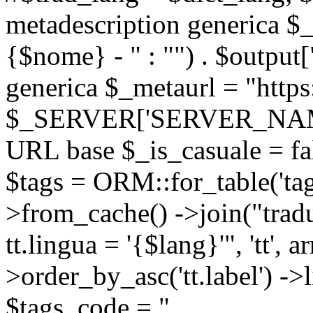
metadescription generica $_
{$nome} - " : "") . $output[
generica $_metaurl = "https:
$_SERVER['SERVER_NAME'] .
URL base $_is_casuale = fals
$tags = ORM::for_table('tags'
>from_cache() ->join("trad
tt.lingua = '{$lang}'", 'tt', a
>order_by_asc('tt.label') -
$tags_code = "