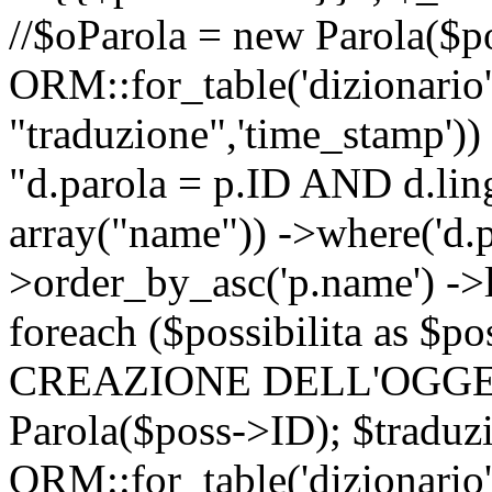
//$oParola = new Parola($p
ORM::for_table('dizionario',
"traduzione",'time_stamp'))
"d.parola = p.ID AND d.lingu
array("name")) ->where('d.p
>order_by_asc('p.name') ->
foreach ($possibilita as $
CREAZIONE DELL'OGGET
Parola($poss->ID); $traduz
ORM::for_table('dizionario',