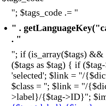
"; $tags_code .= "
" . getLanguageKey("ca
. "
"; if (is_array($tags) &&
($tags as $tag) { if ($ta
'selected'; $link = "/{$d
$class = ''; $link = "/{$
>label}/{$tag->ID}"; $im