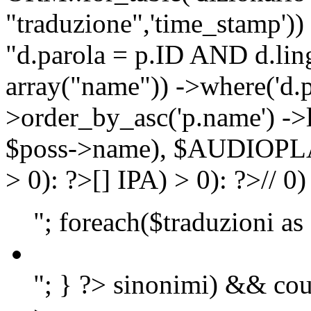
"traduzione",'time_stamp'))
"d.parola = p.ID AND d.lingu
array("name")) ->where('d.p
>order_by_asc('p.name') ->
$poss->name), $AUDIOP
> 0): ?>
[]
IPA) > 0): ?>
//
0)
"; foreach($traduzioni as
"; } ?>
sinonimi) && cou