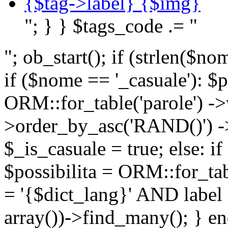
{$tag->label} {$img}
"; } } $tags_code .= "
"; ob_start(); if (strlen(
if ($nome == '_casuale'): $p
ORM::for_table('parole') ->w
>order_by_asc('RAND()') ->
$_is_casuale = true; else: i
$possibilita = ORM::for_ta
= '{$dict_lang}' AND lab
array())->find_many(); } en