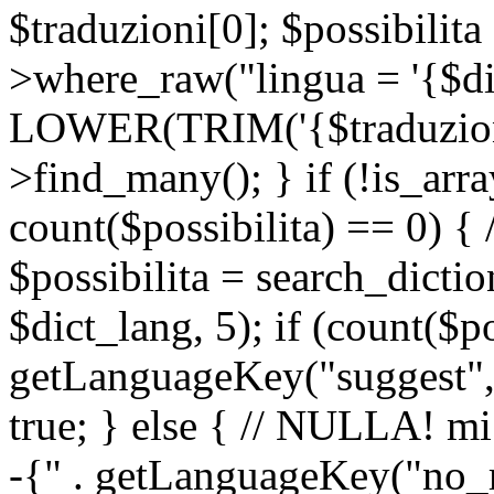
$traduzioni[0]; $possibilita
>where_raw("lingua = '{$di
LOWER(TRIM('{$traduzione-
>find_many(); } if (!is_array
count($possibilita) == 0) { /
$possibilita = search_dicti
$dict_lang, 5); if (count($p
getLanguageKey("suggest", 
true; } else { // NULLA! mi
-{" . getLanguageKey("no_m