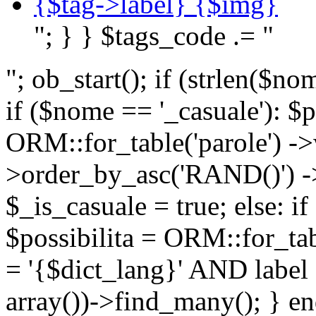
{$tag->label} {$img}
"; } } $tags_code .= "
"; ob_start(); if (strlen(
if ($nome == '_casuale'): $p
ORM::for_table('parole') ->w
>order_by_asc('RAND()') ->
$_is_casuale = true; else: i
$possibilita = ORM::for_ta
= '{$dict_lang}' AND lab
array())->find_many(); } en