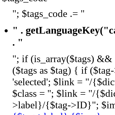
"; $tags_code .= "
" . getLanguageKey("ca
. "
"; if (is_array($tags) &&
($tags as $tag) { if ($ta
'selected'; $link = "/{$d
$class = ''; $link = "/{$
>label}/{$tag->ID}"; $im