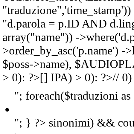
"traduzione",'time_stamp'))
"d.parola = p.ID AND d.lingu
array("name")) ->where('d.p
>order_by_asc('p.name') ->
$poss->name), $AUDIOP
> 0): ?>
[]
IPA) > 0): ?>
//
0)
"; foreach($traduzioni as
"; } ?>
sinonimi) && cou