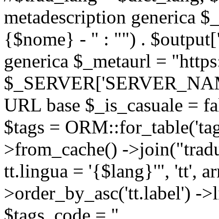
metadescription generica $_
{$nome} - " : "") . $output[
generica $_metaurl = "https:
$_SERVER['SERVER_NAME'] .
URL base $_is_casuale = fals
$tags = ORM::for_table('tags'
>from_cache() ->join("trad
tt.lingua = '{$lang}'", 'tt', a
>order_by_asc('tt.label') -
$tags_code = "