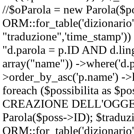
//$oParola = new Parola($p
ORM::for_table('dizionario',
"traduzione",'time_stamp'))
"d.parola = p.ID AND d.lingu
array("name")) ->where('d.p
>order_by_asc('p.name') ->
foreach ($possibilita as $
CREAZIONE DELL'OGGET
Parola($poss->ID); $traduz
ORM::for_table('dizionario',