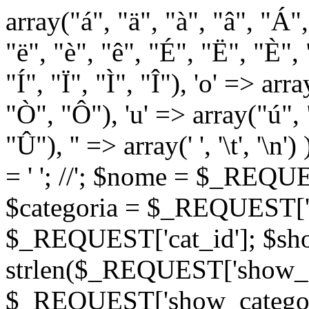
array("á", "ä", "à", "â", "Á"
"ë", "è", "ê", "É", "Ë", "È", "
"Í", "Ï", "Ì", "Î"), 'o' => ar
"Ò", "Ô"), 'u' => array("ú",
"Û"), '' => array(' ', '\t
= '
'; //
'; $nome = $_REQUES
$categoria = $_REQUEST['ca
$_REQUEST['cat_id']; $sho
strlen($_REQUEST['show_c
$_REQUEST['show_categorie