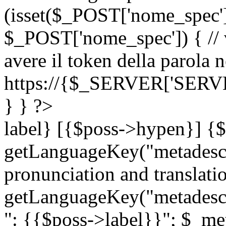
(isset($_POST['nome_spec
$_POST['nome_spec']) { // v
avere il token della parola n
https://{$_SERVER['SERV
} } ?>
label} [{$poss->hypen}] {$
getLanguageKey("metadescri
pronunciation and translation
getLanguageKey("metadescri
": {{$poss->label}}"; $_met