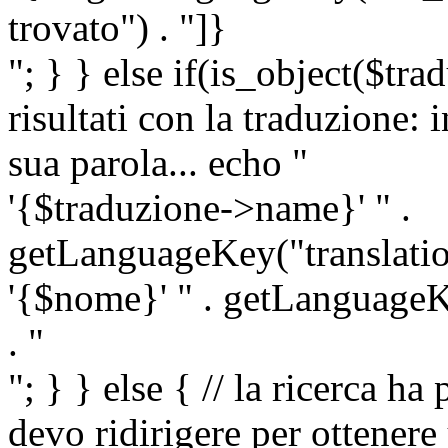
trovato") . "]}
"; } } else if(is_object($tra
risultati con la traduzione: 
sua parola... echo "
'{$traduzione->name}' " .
getLanguageKey("translatio
'{$nome}' " . getLanguageKe
. "
"; } } else { // la ricerca ha
devo ridirigere per ottenere