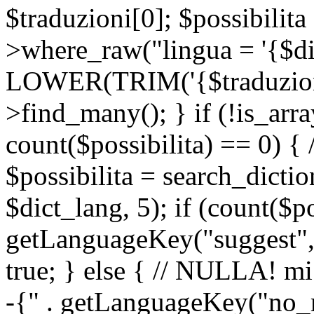
$traduzioni[0]; $possibilita
>where_raw("lingua = '{$di
LOWER(TRIM('{$traduzione-
>find_many(); } if (!is_array
count($possibilita) == 0) { /
$possibilita = search_dicti
$dict_lang, 5); if (count($p
getLanguageKey("suggest", 
true; } else { // NULLA! mi
-{" . getLanguageKey("no_m