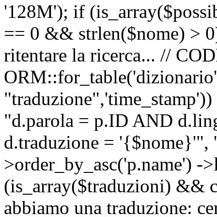
'128M'); if (is_array($possib
== 0 && strlen($nome) > 0) 
ritentare la ricerca... //
ORM::for_table('dizionario',
"traduzione",'time_stamp'))
"d.parola = p.ID AND d.li
d.traduzione = '{$nome}'", '
>order_by_asc('p.name') ->l
(is_array($traduzioni) && c
abbiamo una traduzione: ce