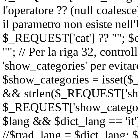
l'operatore ?? (null coalesc
il parametro non esiste nel
$_REQUEST['cat'] ?? ""; $
""; // Per la riga 32, contro
'show_categories' per evitare
$show_categories = isset(
&& strlen($_REQUEST['sho
$_REQUEST['show_categorie
$lang && $dict_lang == 'it')
//$trad_lang = $dict_lang; $