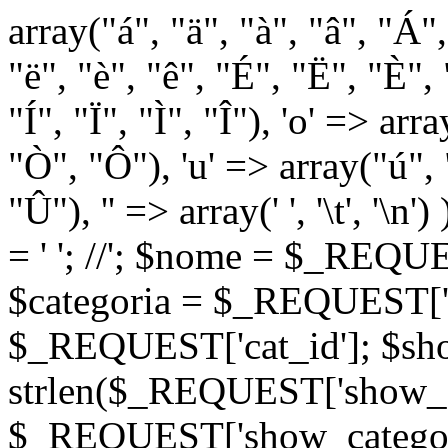
array("á", "ä", "à", "â", "Á"
"ë", "è", "ê", "É", "Ë", "È", "
"Í", "Ï", "Ì", "Î"), 'o' => ar
"Ò", "Ô"), 'u' => array("ú",
"Û"), '' => array(' ', '\t
= '
'; //
'; $nome = $_REQUES
$categoria = $_REQUEST['ca
$_REQUEST['cat_id']; $sho
strlen($_REQUEST['show_c
$_REQUEST['show_categorie