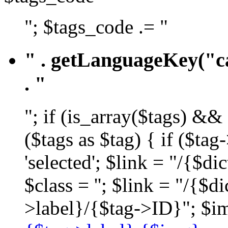
"; $tags_code .= "
" . getLanguageKey("ca
. "
"; if (is_array($tags) &&
($tags as $tag) { if ($ta
'selected'; $link = "/{$d
$class = ''; $link = "/{$
>label}/{$tag->ID}"; $im