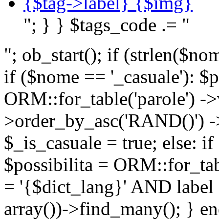
{$tag->label} {$img}
"; } } $tags_code .= "
"; ob_start(); if (strlen(
if ($nome == '_casuale'): $p
ORM::for_table('parole') ->w
>order_by_asc('RAND()') ->
$_is_casuale = true; else: i
$possibilita = ORM::for_ta
= '{$dict_lang}' AND lab
array())->find_many(); } en