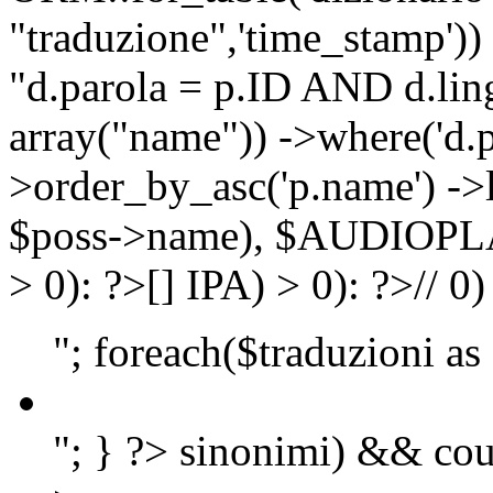
"traduzione",'time_stamp'))
"d.parola = p.ID AND d.lingu
array("name")) ->where('d.p
>order_by_asc('p.name') ->
$poss->name), $AUDIOP
> 0): ?>
[]
IPA) > 0): ?>
//
0)
"; foreach($traduzioni as
"; } ?>
sinonimi) && cou