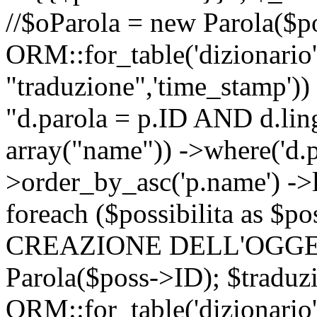
//$oParola = new Parola($p
ORM::for_table('dizionario',
"traduzione",'time_stamp'))
"d.parola = p.ID AND d.lingu
array("name")) ->where('d.p
>order_by_asc('p.name') ->
foreach ($possibilita as $
CREAZIONE DELL'OGGET
Parola($poss->ID); $traduz
ORM::for_table('dizionario',