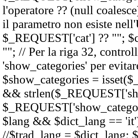
l'operatore ?? (null coalesc
il parametro non esiste nel
$_REQUEST['cat'] ?? ""; $
""; // Per la riga 32, contro
'show_categories' per evitare
$show_categories = isset(
&& strlen($_REQUEST['sho
$_REQUEST['show_categorie
$lang && $dict_lang == 'it')
//$trad_lang = $dict_lang; $