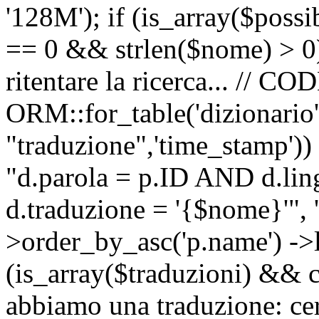
'128M'); if (is_array($possib
== 0 && strlen($nome) > 0) 
ritentare la ricerca... //
ORM::for_table('dizionario',
"traduzione",'time_stamp'))
"d.parola = p.ID AND d.li
d.traduzione = '{$nome}'", '
>order_by_asc('p.name') ->l
(is_array($traduzioni) && c
abbiamo una traduzione: ce