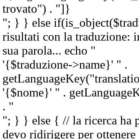
trovato") . "]}
"; } } else if(is_object($tra
risultati con la traduzione: 
sua parola... echo "
'{$traduzione->name}' " .
getLanguageKey("translatio
'{$nome}' " . getLanguageKe
. "
"; } } else { // la ricerca ha
devo ridirigere per ottenere