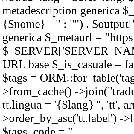
metadescription generica $_
{$nome} - " : "") . $output[
generica $_metaurl = "https:
$_SERVER['SERVER_NAME'] .
URL base $_is_casuale = fals
$tags = ORM::for_table('tags'
>from_cache() ->join("trad
tt.lingua = '{$lang}'", 'tt', a
>order_by_asc('tt.label') -
$tags_code = "