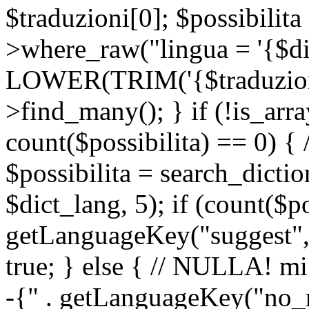
$traduzioni[0]; $possibilita
>where_raw("lingua = '{$di
LOWER(TRIM('{$traduzione-
>find_many(); } if (!is_array
count($possibilita) == 0) { /
$possibilita = search_dicti
$dict_lang, 5); if (count($p
getLanguageKey("suggest", 
true; } else { // NULLA! mi
-{" . getLanguageKey("no_m