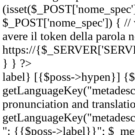
(isset($_POST['nome_spec
$_POST['nome_spec']) { // v
avere il token della parola n
https://{$_SERVER['SERV
} } ?>
label} [{$poss->hypen}] {$
getLanguageKey("metadescri
pronunciation and translation
getLanguageKey("metadescri
": {{$poss->label}}"; $_met