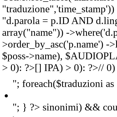
"traduzione",'time_stamp'))
"d.parola = p.ID AND d.lingu
array("name")) ->where('d.p
>order_by_asc('p.name') ->
$poss->name), $AUDIOP
> 0): ?>
[]
IPA) > 0): ?>
//
0)
"; foreach($traduzioni as
"; } ?>
sinonimi) && cou