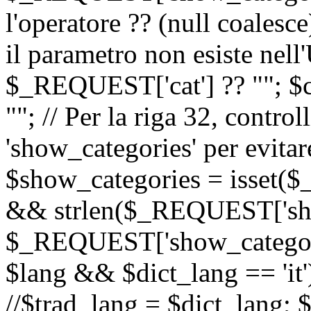
l'operatore ?? (null coalesc
il parametro non esiste nel
$_REQUEST['cat'] ?? ""; $
""; // Per la riga 32, contro
'show_categories' per evitare
$show_categories = isset(
&& strlen($_REQUEST['sho
$_REQUEST['show_categorie
$lang && $dict_lang == 'it')
//$trad_lang = $dict_lang; $