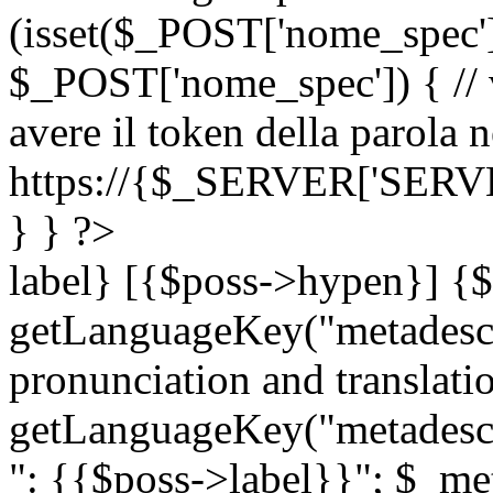
(isset($_POST['nome_spec
$_POST['nome_spec']) { // v
avere il token della parola n
https://{$_SERVER['SERV
} } ?>
label} [{$poss->hypen}] {$
getLanguageKey("metadescri
pronunciation and translation
getLanguageKey("metadescri
": {{$poss->label}}"; $_met