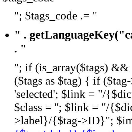
"; $tags_code .= "
" . getLanguageKey("ca
. "
"; if (is_array($tags) &&
($tags as $tag) { if ($ta
'selected'; $link = "/{$d
$class = ''; $link = "/{$
>label}/{$tag->ID}"; $im