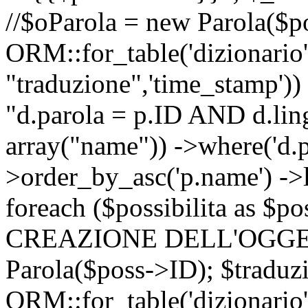
//$oParola = new Parola($p
ORM::for_table('dizionario',
"traduzione",'time_stamp'))
"d.parola = p.ID AND d.lingu
array("name")) ->where('d.p
>order_by_asc('p.name') ->
foreach ($possibilita as $
CREAZIONE DELL'OGGET
Parola($poss->ID); $traduz
ORM::for_table('dizionario',