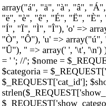
array("á", "ä", "à", "â", "Á"
"ë", "è", "ê", "É", "Ë", "È", "
"Í", "Ï", "Ì", "Î"), 'o' => ar
"Ò", "Ô"), 'u' => array("ú",
"Û"), '' => array(' ', '\t
= '
'; //
'; $nome = $_REQUES
$categoria = $_REQUEST['ca
$_REQUEST['cat_id']; $sho
strlen($_REQUEST['show_c
$_REQUEST['show_categorie