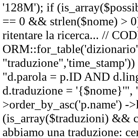
'128M'); if (is_array($possib
== 0 && strlen($nome) > 0) 
ritentare la ricerca... //
ORM::for_table('dizionario',
"traduzione",'time_stamp'))
"d.parola = p.ID AND d.li
d.traduzione = '{$nome}'", '
>order_by_asc('p.name') ->l
(is_array($traduzioni) && c
abbiamo una traduzione: ce