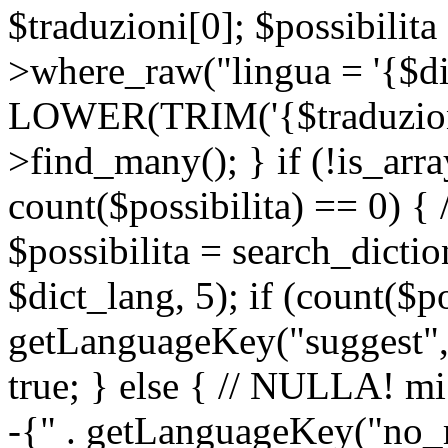
$traduzioni[0]; $possibilita
>where_raw("lingua = '{$di
LOWER(TRIM('{$traduzione-
>find_many(); } if (!is_array
count($possibilita) == 0) { /
$possibilita = search_dicti
$dict_lang, 5); if (count($p
getLanguageKey("suggest", 
true; } else { // NULLA! mi
-{" . getLanguageKey("no_m