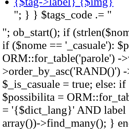
{$tag->label} {$img}
"; } } $tags_code .= "
"; ob_start(); if (strlen(
if ($nome == '_casuale'): $p
ORM::for_table('parole') ->w
>order_by_asc('RAND()') ->
$_is_casuale = true; else: i
$possibilita = ORM::for_ta
= '{$dict_lang}' AND lab
array())->find_many(); } en