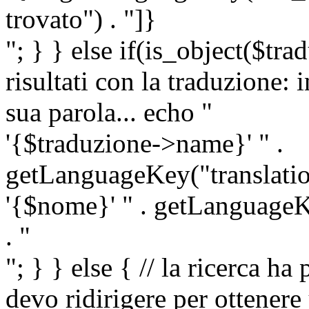
trovato") . "]}
"; } } else if(is_object($tra
risultati con la traduzione: 
sua parola... echo "
'{$traduzione->name}' " .
getLanguageKey("translatio
'{$nome}' " . getLanguageKe
. "
"; } } else { // la ricerca ha
devo ridirigere per ottenere