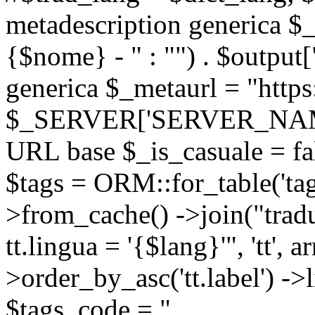
metadescription generica $_
{$nome} - " : "") . $output[
generica $_metaurl = "https:
$_SERVER['SERVER_NAME'] .
URL base $_is_casuale = fals
$tags = ORM::for_table('tags'
>from_cache() ->join("trad
tt.lingua = '{$lang}'", 'tt', a
>order_by_asc('tt.label') -
$tags_code = "