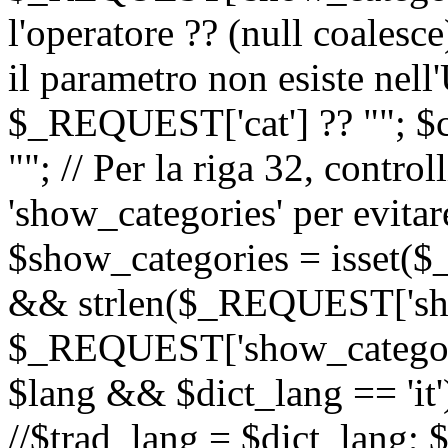
l'operatore ?? (null coalesc
il parametro non esiste nel
$_REQUEST['cat'] ?? ""; $
""; // Per la riga 32, contro
'show_categories' per evitare
$show_categories = isset(
&& strlen($_REQUEST['sho
$_REQUEST['show_categorie
$lang && $dict_lang == 'it')
//$trad_lang = $dict_lang; $