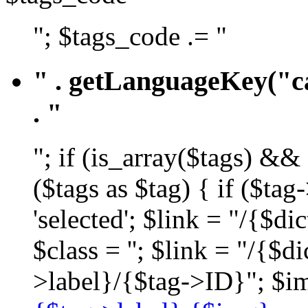
"; $tags_code .= "
" . getLanguageKey("ca
. "
"; if (is_array($tags) &&
($tags as $tag) { if ($ta
'selected'; $link = "/{$d
$class = ''; $link = "/{$
>label}/{$tag->ID}"; $im