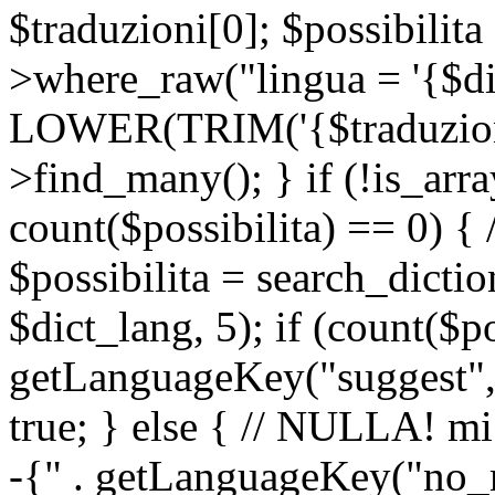
$traduzioni[0]; $possibilita
>where_raw("lingua = '{$di
LOWER(TRIM('{$traduzione-
>find_many(); } if (!is_array
count($possibilita) == 0) { /
$possibilita = search_dicti
$dict_lang, 5); if (count($p
getLanguageKey("suggest", 
true; } else { // NULLA! mi
-{" . getLanguageKey("no_m