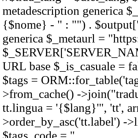
metadescription generica $_
{$nome} - " : "") . $output[
generica $_metaurl = "https:
$_SERVER['SERVER_NAME'] .
URL base $_is_casuale = fals
$tags = ORM::for_table('tags'
>from_cache() ->join("trad
tt.lingua = '{$lang}'", 'tt', a
>order_by_asc('tt.label') -
$tags_code = "