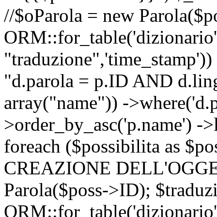
//$oParola = new Parola($p
ORM::for_table('dizionario',
"traduzione",'time_stamp'))
"d.parola = p.ID AND d.lingu
array("name")) ->where('d.p
>order_by_asc('p.name') ->
foreach ($possibilita as $
CREAZIONE DELL'OGGET
Parola($poss->ID); $traduz
ORM::for_table('dizionario',