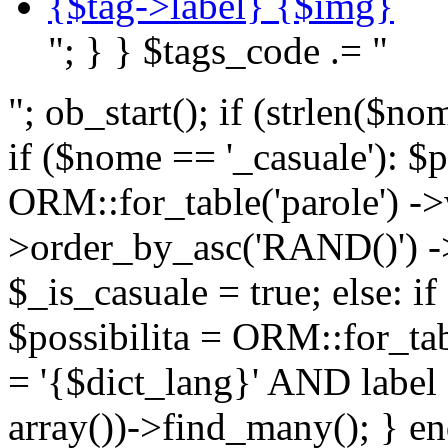
{$tag->label} {$img}
"; } } $tags_code .= "
"; ob_start(); if (strlen(
if ($nome == '_casuale'): $p
ORM::for_table('parole') ->w
>order_by_asc('RAND()') ->
$_is_casuale = true; else: i
$possibilita = ORM::for_ta
= '{$dict_lang}' AND lab
array())->find_many(); } en