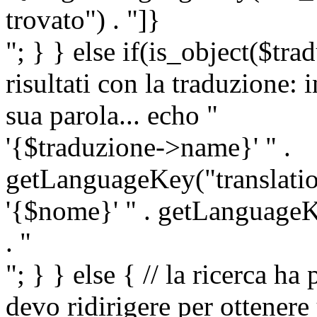
trovato") . "]}
"; } } else if(is_object($tra
risultati con la traduzione: 
sua parola... echo "
'{$traduzione->name}' " .
getLanguageKey("translatio
'{$nome}' " . getLanguageKe
. "
"; } } else { // la ricerca ha
devo ridirigere per ottenere