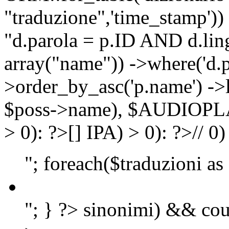
"traduzione",'time_stamp'))
"d.parola = p.ID AND d.lingu
array("name")) ->where('d.p
>order_by_asc('p.name') ->
$poss->name), $AUDIOP
> 0): ?>
[]
IPA) > 0): ?>
//
0)
"; foreach($traduzioni as
"; } ?>
sinonimi) && cou