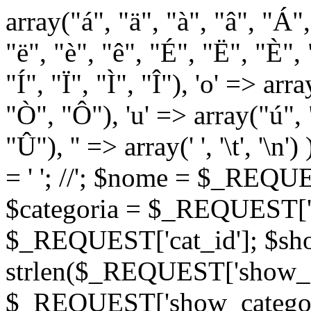
array("á", "ä", "à", "â", "Á"
"ë", "è", "ê", "É", "Ë", "È", "
"Í", "Ï", "Ì", "Î"), 'o' => ar
"Ò", "Ô"), 'u' => array("ú",
"Û"), '' => array(' ', '\t
= '
'; //
'; $nome = $_REQUES
$categoria = $_REQUEST['ca
$_REQUEST['cat_id']; $sho
strlen($_REQUEST['show_c
$_REQUEST['show_categorie