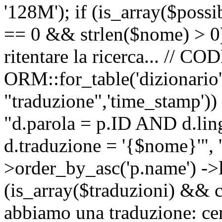
'128M'); if (is_array($possib
== 0 && strlen($nome) > 0) 
ritentare la ricerca... //
ORM::for_table('dizionario',
"traduzione",'time_stamp'))
"d.parola = p.ID AND d.li
d.traduzione = '{$nome}'", '
>order_by_asc('p.name') ->l
(is_array($traduzioni) && c
abbiamo una traduzione: ce