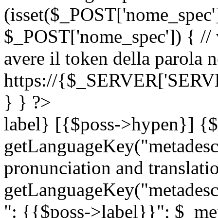
(isset($_POST['nome_spec
$_POST['nome_spec']) { // v
avere il token della parola n
https://{$_SERVER['SERV
} } ?>
label} [{$poss->hypen}] {$
getLanguageKey("metadescri
pronunciation and translation
getLanguageKey("metadescri
": {{$poss->label}}"; $_met