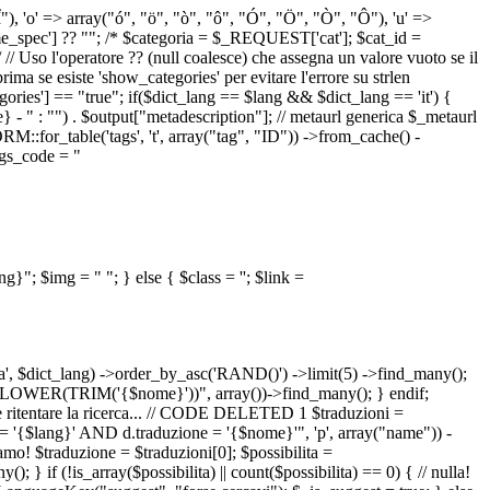
 "Î"), 'o' => array("ó", "ö", "ò", "ô", "Ó", "Ö", "Ò", "Ô"), 'u' =>
pec'] ?? ""; /* $categoria = $_REQUEST['cat']; $cat_id =
o l'operatore ?? (null coalesce) che assegna un valore vuoto se il
a se esiste 'show_categories' per evitare l'errore su strlen
] == "true"; if($dict_lang == $lang && $dict_lang == 'it') {
 - " : "") . $output["metadescription"]; // metaurl generica $_metaurl
::for_table('tags', 't', array("tag", "ID")) ->from_cache() -
tags_code = "
lang}"; $img = "
"; } else { $class = ''; $link =
ua', $dict_lang) ->order_by_asc('RAND()') ->limit(5) ->find_many();
el = LOWER(TRIM('{$nome}'))", array())->find_many(); } endif;
la e ritentare la ricerca... // CODE DELETED 1 $traduzioni =
 = '{$lang}' AND d.traduzione = '{$nome}'", 'p', array("name")) -
mo! $traduzione = $traduzioni[0]; $possibilita =
f (!is_array($possibilita) || count($possibilita) == 0) { // nulla!