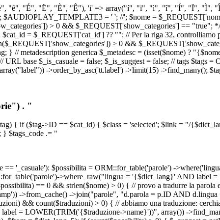
, "ê", "É", "Ë", "È", "Ê"), 'i' => array("í", "ï", "ì", "î", "Í", "Ï", "Ì",
', '\n') ); $AUDIOPLAY_TEMPLATE3 = '
'; //
'; $nome = $_REQUEST['nome_s
tegories']) > 0 && $_REQUEST['show_categories'] == "true"; */ // Us
at_id = $_REQUEST['cat_id'] ?? ""; // Per la riga 32, controlliamo prim
n($_REQUEST['show_categories']) > 0 && $_REQUEST['show_categories'
ang; } // metadescription generica $_metadesc = (isset($nome) ? "{$nome}
RL base $_is_casuale = false; $_is_suggest = false; // tags $tags = ORM
, array("label")) ->order_by_asc('tt.label') ->limit(15) ->find_many(); $
ie") . "
$tag) { if ($tag->ID == $cat_id) { $class = 'selected'; $link = "/{$dict_
 } $tags_code .= "
== '_casuale'): $possibilita = ORM::for_table('parole') ->where('ling
ORM::for_table('parole')->where_raw("lingua = '{$dict_lang}' AND lab
t($possibilita) == 0 && strlen($nome) > 0) { // provo a tradurre la paro
_stamp')) ->from_cache() ->join("parole", "d.parola = p.ID AND d.lingua
uzioni) && count($traduzioni) > 0) { // abbiamo una traduzione: cerchia
bel = LOWER(TRIM('{$traduzione->name}'))", array()) ->find_many(); } i