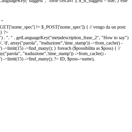
etLanguageKey("suggest", "forse cercavi"); $_is_suggest = true; } else
 "
&& $_GET['nome_spec'] != $_POST['nome_spec']) { // vengo da un post:
 } ?>
") . ". " . getLanguageKey("metadescription_frase_2", "How to say")
 'd', array("parola", "traduzione",'time_stamp')) ->from_cache() -
->limit(15) ->find_many(); } foreach ($possibilita as $poss) { //
arola", "traduzione",'time_stamp')) ->from_cache() -
') ->limit(15) ->find_many(); ?>
ID, $poss->name),