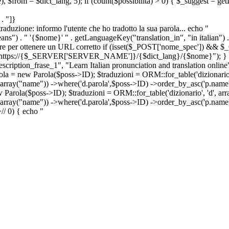
e), $from = $dict_lang, 5); if (count($possibilita) > 0) { $_suggest = g
. "]}
a traduzione: informo l'utente che ho tradotto la sua parola... echo "
") . " '{$nome}' " . getLanguageKey("translation_in", "in italian") .
ridirigere per ottenere un URL corretto if (isset($_POST['nome_spec']) 
cation: https://{$_SERVER['SERVER_NAME']}/{$dict_lang}/{$nome}"); }
iption_frase_1", "Learn Italian pronunciation and translation online
ola = new Parola($poss->ID); $traduzioni = ORM::for_table('dizionario',
 array("name")) ->where('d.parola',$poss->ID) ->order_by_asc('p.name') 
s->ID); $traduzioni = ORM::for_table('dizionario', 'd', array("p
, array("name")) ->where('d.parola',$poss->ID) ->order_by_asc('p.name
>
//
0) { echo "