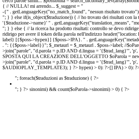
cerco parole simili... $possibilita = search_dictionary_lev(array($nom
{ // NULLA! mi arrendo... $_suggest = "
-{" . getLanguageKey("no_match_found", "nessun risultato trovato") 
"; } } else if(is_object($traduzione)) { // ho trovato dei risultati con l
'{$traduzione->name}' " . getLanguageKey("translation_means", "means
"; } } else { // la ricerca ha prodotto risultati: controllo se devo 
ridirigo per avere il token della parola nell'indirizzo header("lo
label} [{$poss->hypen}] {$poss->IPA}. " . getLanguageKey("metadescr
. ": {{$poss->label}}"; $_metaurl = $_metaurl . $poss->label; //$oPar
>join("parole", "d.parola = p.ID AND d.lingua = '{$trad_lang}'", 'p',
SPOSTA QUI LA CREAZIONE DELL'OGGETTO $oParola = new Parola($pos
>join("parole", "d.parola = p.ID AND d.lingua = '{$trad_lang}'", 'p'
$AUDIOPLAY_TEMPLATE3); } ?>
hypen) > 0): ?>
[]
IPA) > 0): ?
"; foreach($traduzioni as $traduzione) { ?>
"; } ?>
sinonimi) && count($oParola->sinonimi) > 0) { ?>