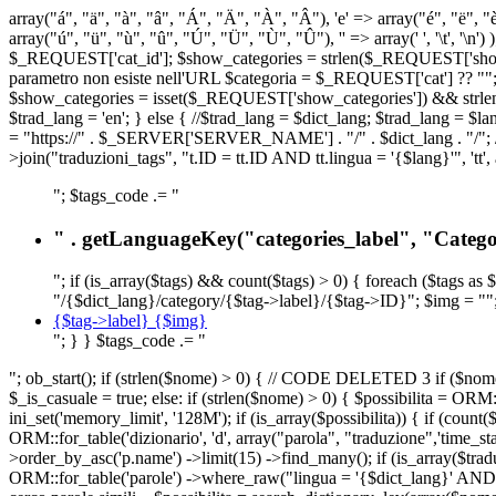
array("á", "ä", "à", "â", "Á", "Ä", "À", "Â"), 'e' => array("é", "ë", "è"
array("ú", "ü", "ù", "û", "Ú", "Ü", "Ù", "Û"), '' => array(' ', '\t
$_REQUEST['cat_id']; $show_categories = strlen($_REQUEST['show_ca
parametro non esiste nell'URL $categoria = $_REQUEST['cat'] ?? ""; $c
$show_categories = isset($_REQUEST['show_categories']) && strle
$trad_lang = 'en'; } else { //$trad_lang = $dict_lang; $trad_lang = $l
= "https://" . $_SERVER['SERVER_NAME'] . "/" . $dict_lang . "/"; // U
>join("traduzioni_tags", "t.ID = tt.ID AND tt.lingua = '{$lang}'", 'tt'
"; $tags_code .= "
" . getLanguageKey("categories_label", "Categor
"; if (is_array($tags) && count($tags) > 0) { foreach ($tags as 
"/{$dict_lang}/category/{$tag->label}/{$tag->ID}"; $img = "";
{$tag->label} {$img}
"; } } $tags_code .= "
"; ob_start(); if (strlen($nome) > 0) { // CODE DELETED 3 if ($nome 
$_is_casuale = true; else: if (strlen($nome) > 0) { $possibilita = 
ini_set('memory_limit', '128M'); if (is_array($possibilita)) { if (coun
ORM::for_table('dizionario', 'd', array("parola", "traduzione",'time
>order_by_asc('p.name') ->limit(15) ->find_many(); if (is_array($trad
ORM::for_table('parole') ->where_raw("lingua = '{$dict_lang}' AND la