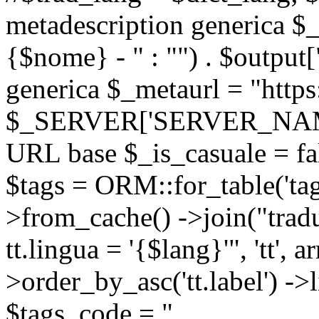
metadescription generica $_
{$nome} - " : "") . $output[
generica $_metaurl = "https:
$_SERVER['SERVER_NAME'] .
URL base $_is_casuale = fals
$tags = ORM::for_table('tags'
>from_cache() ->join("trad
tt.lingua = '{$lang}'", 'tt', a
>order_by_asc('tt.label') -
$tags_code = "