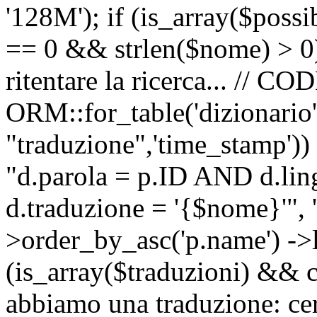
'128M'); if (is_array($possib
== 0 && strlen($nome) > 0) 
ritentare la ricerca... //
ORM::for_table('dizionario',
"traduzione",'time_stamp'))
"d.parola = p.ID AND d.li
d.traduzione = '{$nome}'", '
>order_by_asc('p.name') ->l
(is_array($traduzioni) && c
abbiamo una traduzione: ce