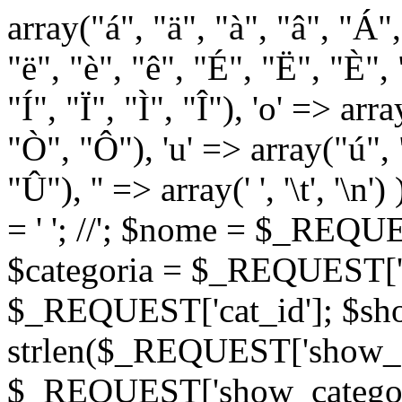
array("á", "ä", "à", "â", "Á"
"ë", "è", "ê", "É", "Ë", "È", "
"Í", "Ï", "Ì", "Î"), 'o' => ar
"Ò", "Ô"), 'u' => array("ú",
"Û"), '' => array(' ', '\t
= '
'; //
'; $nome = $_REQUES
$categoria = $_REQUEST['ca
$_REQUEST['cat_id']; $sho
strlen($_REQUEST['show_c
$_REQUEST['show_categorie