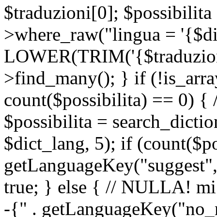
$traduzioni[0]; $possibilita
>where_raw("lingua = '{$di
LOWER(TRIM('{$traduzione-
>find_many(); } if (!is_array
count($possibilita) == 0) { /
$possibilita = search_dicti
$dict_lang, 5); if (count($p
getLanguageKey("suggest", 
true; } else { // NULLA! mi
-{" . getLanguageKey("no_m