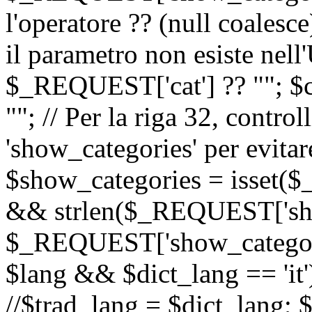
l'operatore ?? (null coalesc
il parametro non esiste nel
$_REQUEST['cat'] ?? ""; $
""; // Per la riga 32, contro
'show_categories' per evitare
$show_categories = isset(
&& strlen($_REQUEST['sho
$_REQUEST['show_categorie
$lang && $dict_lang == 'it')
//$trad_lang = $dict_lang; $