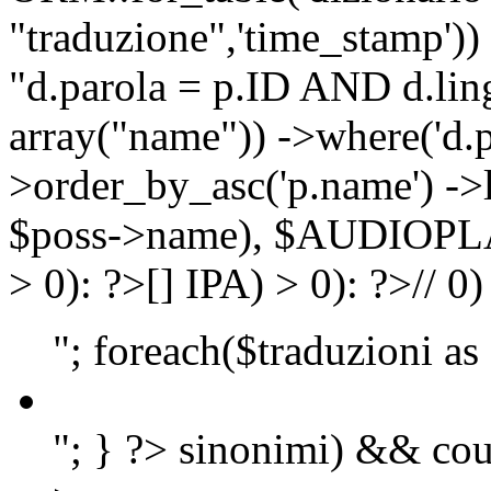
"traduzione",'time_stamp'))
"d.parola = p.ID AND d.lingu
array("name")) ->where('d.p
>order_by_asc('p.name') ->
$poss->name), $AUDIOP
> 0): ?>
[]
IPA) > 0): ?>
//
0)
"; foreach($traduzioni as
"; } ?>
sinonimi) && cou