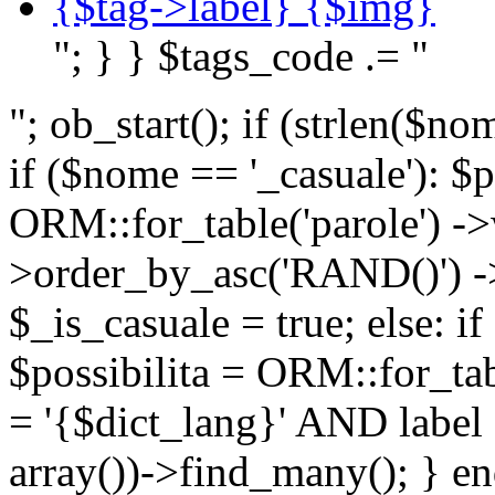
{$tag->label} {$img}
"; } } $tags_code .= "
"; ob_start(); if (strlen(
if ($nome == '_casuale'): $p
ORM::for_table('parole') ->w
>order_by_asc('RAND()') ->
$_is_casuale = true; else: i
$possibilita = ORM::for_ta
= '{$dict_lang}' AND lab
array())->find_many(); } en