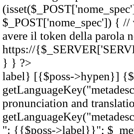
(isset($_POST['nome_spec
$_POST['nome_spec']) { // v
avere il token della parola n
https://{$_SERVER['SERV
} } ?>
label} [{$poss->hypen}] {$
getLanguageKey("metadescri
pronunciation and translation
getLanguageKey("metadescri
": {{$poss->label}}"; $_met