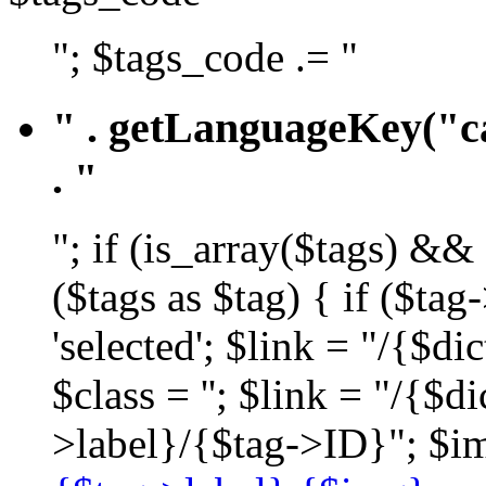
"; $tags_code .= "
" . getLanguageKey("ca
. "
"; if (is_array($tags) &&
($tags as $tag) { if ($ta
'selected'; $link = "/{$d
$class = ''; $link = "/{$
>label}/{$tag->ID}"; $im