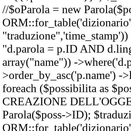
//$oParola = new Parola($p
ORM::for_table('dizionario',
"traduzione",'time_stamp'))
"d.parola = p.ID AND d.lingu
array("name")) ->where('d.p
>order_by_asc('p.name') ->
foreach ($possibilita as $
CREAZIONE DELL'OGGET
Parola($poss->ID); $traduz
ORM::for_table('dizionario',