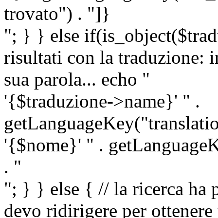
trovato") . "]}
"; } } else if(is_object($tra
risultati con la traduzione: 
sua parola... echo "
'{$traduzione->name}' " .
getLanguageKey("translatio
'{$nome}' " . getLanguageKe
. "
"; } } else { // la ricerca ha
devo ridirigere per ottenere