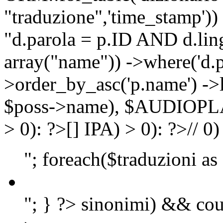
"traduzione",'time_stamp'))
"d.parola = p.ID AND d.lingu
array("name")) ->where('d.p
>order_by_asc('p.name') ->
$poss->name), $AUDIOP
> 0): ?>
[]
IPA) > 0): ?>
//
0)
"; foreach($traduzioni as
"; } ?>
sinonimi) && cou