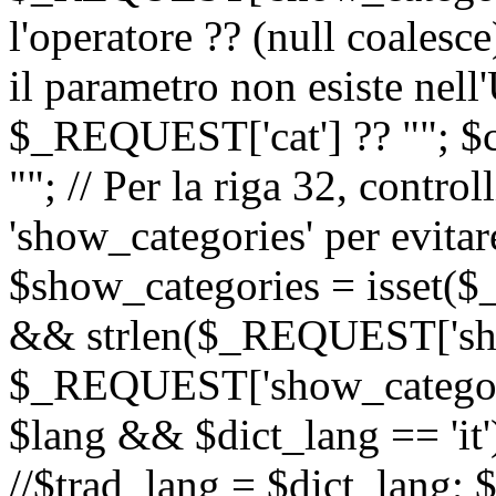
l'operatore ?? (null coalesc
il parametro non esiste nel
$_REQUEST['cat'] ?? ""; $
""; // Per la riga 32, contro
'show_categories' per evitare
$show_categories = isset(
&& strlen($_REQUEST['sho
$_REQUEST['show_categorie
$lang && $dict_lang == 'it')
//$trad_lang = $dict_lang; $