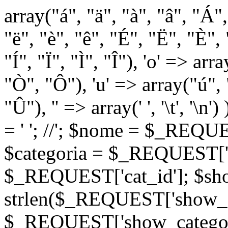
array("á", "ä", "à", "â", "Á"
"ë", "è", "ê", "É", "Ë", "È", "
"Í", "Ï", "Ì", "Î"), 'o' => ar
"Ò", "Ô"), 'u' => array("ú",
"Û"), '' => array(' ', '\t
= '
'; //
'; $nome = $_REQUES
$categoria = $_REQUEST['ca
$_REQUEST['cat_id']; $sho
strlen($_REQUEST['show_c
$_REQUEST['show_categorie