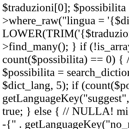
$traduzioni[0]; $possibilita
>where_raw("lingua = '{$di
LOWER(TRIM('{$traduzione-
>find_many(); } if (!is_array
count($possibilita) == 0) { /
$possibilita = search_dicti
$dict_lang, 5); if (count($p
getLanguageKey("suggest", 
true; } else { // NULLA! mi
-{" . getLanguageKey("no_m