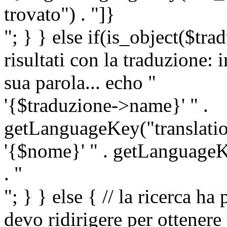
trovato") . "]}
"; } } else if(is_object($tra
risultati con la traduzione: 
sua parola... echo "
'{$traduzione->name}' " .
getLanguageKey("translatio
'{$nome}' " . getLanguageKe
. "
"; } } else { // la ricerca ha
devo ridirigere per ottenere