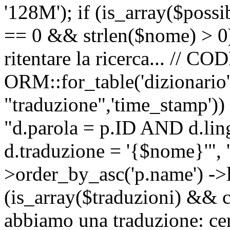
'128M'); if (is_array($possib
== 0 && strlen($nome) > 0) 
ritentare la ricerca... //
ORM::for_table('dizionario',
"traduzione",'time_stamp'))
"d.parola = p.ID AND d.li
d.traduzione = '{$nome}'", '
>order_by_asc('p.name') ->l
(is_array($traduzioni) && c
abbiamo una traduzione: ce