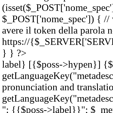
(isset($_POST['nome_spec
$_POST['nome_spec']) { // v
avere il token della parola n
https://{$_SERVER['SERV
} } ?>
label} [{$poss->hypen}] {$
getLanguageKey("metadescri
pronunciation and translation
getLanguageKey("metadescri
": {{$poss->label}}"; $_met