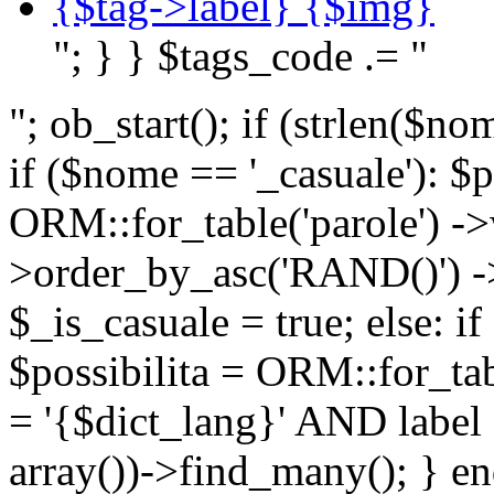
{$tag->label} {$img}
"; } } $tags_code .= "
"; ob_start(); if (strlen(
if ($nome == '_casuale'): $p
ORM::for_table('parole') ->w
>order_by_asc('RAND()') ->
$_is_casuale = true; else: i
$possibilita = ORM::for_ta
= '{$dict_lang}' AND lab
array())->find_many(); } en