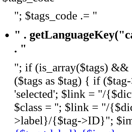
"; $tags_code .= "
" . getLanguageKey("ca
. "
"; if (is_array($tags) &&
($tags as $tag) { if ($ta
'selected'; $link = "/{$d
$class = ''; $link = "/{$
>label}/{$tag->ID}"; $im