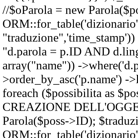
//$oParola = new Parola($p
ORM::for_table('dizionario',
"traduzione",'time_stamp'))
"d.parola = p.ID AND d.lingu
array("name")) ->where('d.p
>order_by_asc('p.name') ->
foreach ($possibilita as $
CREAZIONE DELL'OGGET
Parola($poss->ID); $traduz
ORM::for_table('dizionario',