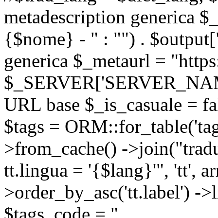
metadescription generica $_
{$nome} - " : "") . $output[
generica $_metaurl = "https:
$_SERVER['SERVER_NAME'] .
URL base $_is_casuale = fals
$tags = ORM::for_table('tags'
>from_cache() ->join("trad
tt.lingua = '{$lang}'", 'tt', a
>order_by_asc('tt.label') -
$tags_code = "