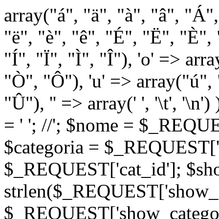
array("á", "ä", "à", "â", "Á"
"ë", "è", "ê", "É", "Ë", "È", "
"Í", "Ï", "Ì", "Î"), 'o' => ar
"Ò", "Ô"), 'u' => array("ú",
"Û"), '' => array(' ', '\t
= '
'; //
'; $nome = $_REQUES
$categoria = $_REQUEST['ca
$_REQUEST['cat_id']; $sho
strlen($_REQUEST['show_c
$_REQUEST['show_categorie