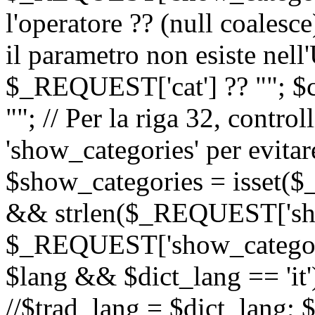
l'operatore ?? (null coalesc
il parametro non esiste nel
$_REQUEST['cat'] ?? ""; $
""; // Per la riga 32, contro
'show_categories' per evitare
$show_categories = isset(
&& strlen($_REQUEST['sho
$_REQUEST['show_categorie
$lang && $dict_lang == 'it')
//$trad_lang = $dict_lang; $