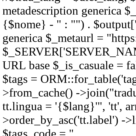
metadescription generica $_
{$nome} - " : "") . $output[
generica $_metaurl = "https:
$_SERVER['SERVER_NAME'] .
URL base $_is_casuale = fals
$tags = ORM::for_table('tags'
>from_cache() ->join("trad
tt.lingua = '{$lang}'", 'tt', a
>order_by_asc('tt.label') -
$tags_code = "