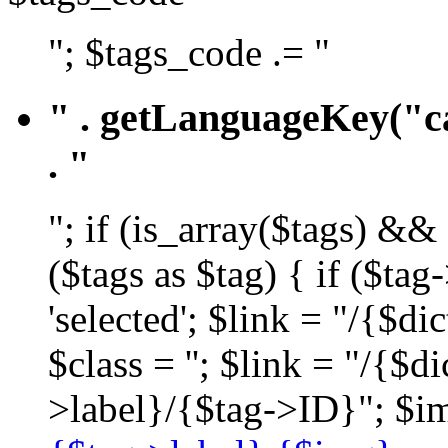
"; $tags_code .= "
" . getLanguageKey("ca
. "
"; if (is_array($tags) &&
($tags as $tag) { if ($ta
'selected'; $link = "/{$d
$class = ''; $link = "/{$
>label}/{$tag->ID}"; $im