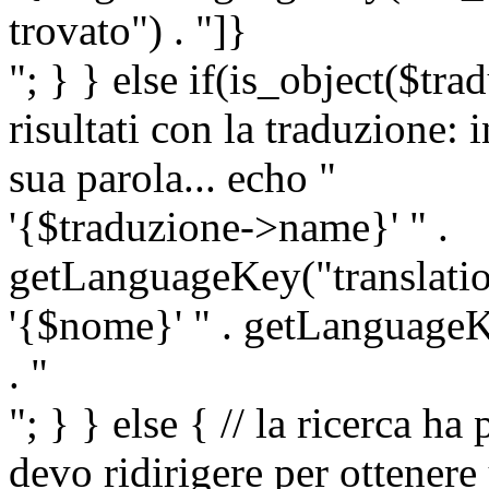
trovato") . "]}
"; } } else if(is_object($tra
risultati con la traduzione: 
sua parola... echo "
'{$traduzione->name}' " .
getLanguageKey("translatio
'{$nome}' " . getLanguageKe
. "
"; } } else { // la ricerca ha
devo ridirigere per ottenere