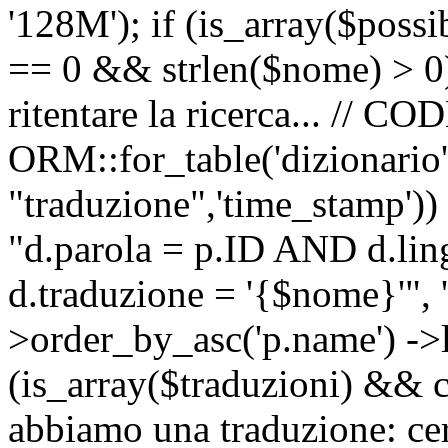
'128M'); if (is_array($possib
== 0 && strlen($nome) > 0) 
ritentare la ricerca... //
ORM::for_table('dizionario',
"traduzione",'time_stamp'))
"d.parola = p.ID AND d.li
d.traduzione = '{$nome}'", '
>order_by_asc('p.name') ->l
(is_array($traduzioni) && c
abbiamo una traduzione: ce