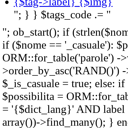
{$tag->label} {$img}
"; } } $tags_code .= "
"; ob_start(); if (strlen(
if ($nome == '_casuale'): $p
ORM::for_table('parole') ->w
>order_by_asc('RAND()') ->
$_is_casuale = true; else: i
$possibilita = ORM::for_ta
= '{$dict_lang}' AND lab
array())->find_many(); } en