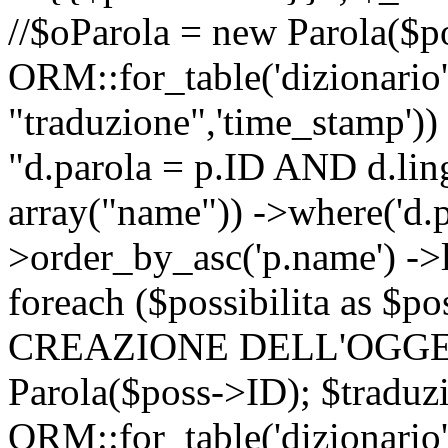
//$oParola = new Parola($p
ORM::for_table('dizionario',
"traduzione",'time_stamp'))
"d.parola = p.ID AND d.lingu
array("name")) ->where('d.p
>order_by_asc('p.name') ->
foreach ($possibilita as $
CREAZIONE DELL'OGGET
Parola($poss->ID); $traduz
ORM::for_table('dizionario',