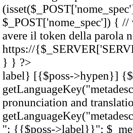
(isset($_POST['nome_spec
$_POST['nome_spec']) { // v
avere il token della parola n
https://{$_SERVER['SERV
} } ?>
label} [{$poss->hypen}] {$
getLanguageKey("metadescri
pronunciation and translation
getLanguageKey("metadescri
": {{$poss->label}}"; $_met