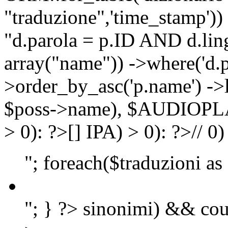
"traduzione",'time_stamp'))
"d.parola = p.ID AND d.lingu
array("name")) ->where('d.p
>order_by_asc('p.name') ->
$poss->name), $AUDIOP
> 0): ?>
[]
IPA) > 0): ?>
//
0)
"; foreach($traduzioni as
"; } ?>
sinonimi) && cou