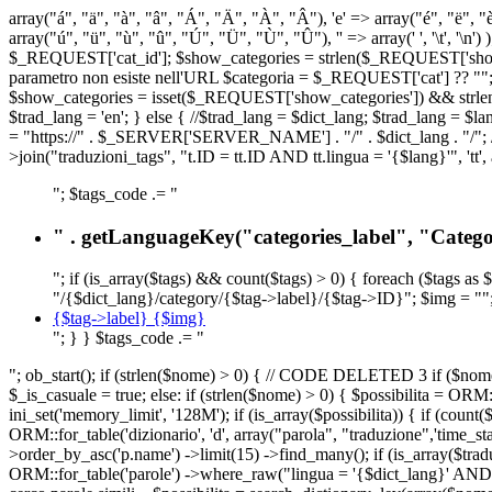
array("á", "ä", "à", "â", "Á", "Ä", "À", "Â"), 'e' => array("é", "ë", "è"
array("ú", "ü", "ù", "û", "Ú", "Ü", "Ù", "Û"), '' => array(' ', '\t
$_REQUEST['cat_id']; $show_categories = strlen($_REQUEST['show_ca
parametro non esiste nell'URL $categoria = $_REQUEST['cat'] ?? ""; $c
$show_categories = isset($_REQUEST['show_categories']) && strle
$trad_lang = 'en'; } else { //$trad_lang = $dict_lang; $trad_lang = $l
= "https://" . $_SERVER['SERVER_NAME'] . "/" . $dict_lang . "/"; // U
>join("traduzioni_tags", "t.ID = tt.ID AND tt.lingua = '{$lang}'", 'tt'
"; $tags_code .= "
" . getLanguageKey("categories_label", "Categor
"; if (is_array($tags) && count($tags) > 0) { foreach ($tags as 
"/{$dict_lang}/category/{$tag->label}/{$tag->ID}"; $img = "";
{$tag->label} {$img}
"; } } $tags_code .= "
"; ob_start(); if (strlen($nome) > 0) { // CODE DELETED 3 if ($nome 
$_is_casuale = true; else: if (strlen($nome) > 0) { $possibilita = 
ini_set('memory_limit', '128M'); if (is_array($possibilita)) { if (coun
ORM::for_table('dizionario', 'd', array("parola", "traduzione",'time
>order_by_asc('p.name') ->limit(15) ->find_many(); if (is_array($trad
ORM::for_table('parole') ->where_raw("lingua = '{$dict_lang}' AND la