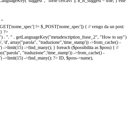
etLanguageKey("suggest", "forse cercavi"); $_is_suggest = true; } else
 "
&& $_GET['nome_spec'] != $_POST['nome_spec']) { // vengo da un post:
 } ?>
") . ". " . getLanguageKey("metadescription_frase_2", "How to say")
 'd', array("parola", "traduzione",'time_stamp')) ->from_cache() -
->limit(15) ->find_many(); } foreach ($possibilita as $poss) { //
arola", "traduzione",'time_stamp')) ->from_cache() -
') ->limit(15) ->find_many(); ?>
ID, $poss->name),