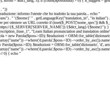
e), $from = $dict_lang, 5); if (count($possibilita) > 0) { $_suggest = g
. "]}
a traduzione: informo l'utente che ho tradotto la sua parola... echo "
") . " '{$nome}' " . getLanguageKey("translation_in", "in italian") .
ridirigere per ottenere un URL corretto if (isset($_POST['nome_spec']) 
cation: https://{$_SERVER['SERVER_NAME']}/{$dict_lang}/{$nome}"); }
iption_frase_1", "Learn Italian pronunciation and translation online
ola = new Parola($poss->ID); $traduzioni = ORM::for_table('dizionario',
 array("name")) ->where('d.parola',$poss->ID) ->order_by_asc('p.name') 
s->ID); $traduzioni = ORM::for_table('dizionario', 'd', array("p
, array("name")) ->where('d.parola',$poss->ID) ->order_by_asc('p.name
>
//
0) { echo "