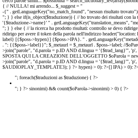
cerco parole simili... $possibilita = search_dictionary_lev(array($nom
{ // NULLA! mi arrendo... $_suggest = "
-{" . getLanguageKey("no_match_found", "nessun risultato trovato") 
"; } } else if(is_object($traduzione)) { // ho trovato dei risultati con l
'{$traduzione->name}' " . getLanguageKey("translation_means", "means
"; } } else { // la ricerca ha prodotto risultati: controllo se devo 
ridirigo per avere il token della parola nell'indirizzo header("lo
label} [{$poss->hypen}] {$poss->IPA}. " . getLanguageKey("metadescr
. ": {{$poss->label}}"; $_metaurl = $_metaurl . $poss->label; //$oPar
>join("parole", "d.parola = p.ID AND d.lingua = '{$trad_lang}'", 'p',
SPOSTA QUI LA CREAZIONE DELL'OGGETTO $oParola = new Parola($pos
>join("parole", "d.parola = p.ID AND d.lingua = '{$trad_lang}'", 'p'
$AUDIOPLAY_TEMPLATE3); } ?>
hypen) > 0): ?>
[]
IPA) > 0): ?
"; foreach($traduzioni as $traduzione) { ?>
"; } ?>
sinonimi) && count($oParola->sinonimi) > 0) { ?>