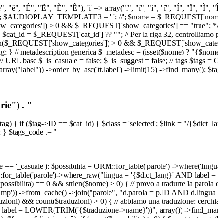
, "ê", "É", "Ë", "È", "Ê"), 'i' => array("í", "ï", "ì", "î", "Í", "Ï", "Ì",
', '\n') ); $AUDIOPLAY_TEMPLATE3 = '
'; //
'; $nome = $_REQUEST['nome_s
tegories']) > 0 && $_REQUEST['show_categories'] == "true"; */ // Us
at_id = $_REQUEST['cat_id'] ?? ""; // Per la riga 32, controlliamo prim
n($_REQUEST['show_categories']) > 0 && $_REQUEST['show_categories'
ang; } // metadescription generica $_metadesc = (isset($nome) ? "{$nome}
RL base $_is_casuale = false; $_is_suggest = false; // tags $tags = ORM
, array("label")) ->order_by_asc('tt.label') ->limit(15) ->find_many(); $
ie") . "
$tag) { if ($tag->ID == $cat_id) { $class = 'selected'; $link = "/{$dict_
 } $tags_code .= "
== '_casuale'): $possibilita = ORM::for_table('parole') ->where('ling
ORM::for_table('parole')->where_raw("lingua = '{$dict_lang}' AND lab
t($possibilita) == 0 && strlen($nome) > 0) { // provo a tradurre la paro
_stamp')) ->from_cache() ->join("parole", "d.parola = p.ID AND d.lingua
uzioni) && count($traduzioni) > 0) { // abbiamo una traduzione: cerchia
bel = LOWER(TRIM('{$traduzione->name}'))", array()) ->find_many(); } i