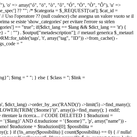
 "Î"), 'o' => array("ó", "ö", "ò", "ô", "Ó", "Ö", "Ò", "Ô"), 'u' =>
pec'] ?? ""; /* $categoria = $_REQUEST['cat']; $cat_id =
o l'operatore ?? (null coalesce) che assegna un valore vuoto se il
a se esiste 'show_categories' per evitare l'errore su strlen
] == "true"; if($dict_lang == $lang && $dict_lang == 'it') {
 - " : "") . $output["metadescription"]; // metaurl generica $_metaurl
::for_table('tags', 't', array("tag", "ID")) ->from_cache() -
tags_code = "
lang}"; $img = "
"; } else { $class = ''; $link =
ua', $dict_lang) ->order_by_asc('RAND()') ->limit(5) ->find_many();
el = LOWER(TRIM('{$nome}'))", array())->find_many(); } endif;
la e ritentare la ricerca... // CODE DELETED 1 $traduzioni =
 = '{$lang}' AND d.traduzione = '{$nome}'", 'p', array("name")) -
mo! $traduzione = $traduzioni[0]; $possibilita =
f (!is_array($possibilita) || count($possibilita) == 0) { // nulla!