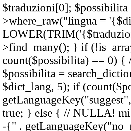
$traduzioni[0]; $possibilita
>where_raw("lingua = '{$di
LOWER(TRIM('{$traduzione-
>find_many(); } if (!is_array
count($possibilita) == 0) { /
$possibilita = search_dicti
$dict_lang, 5); if (count($p
getLanguageKey("suggest", 
true; } else { // NULLA! mi
-{" . getLanguageKey("no_m