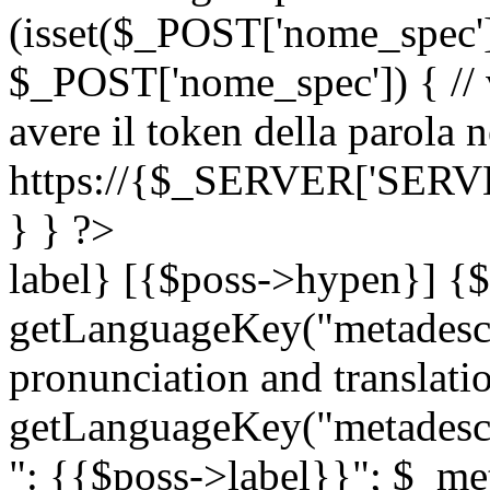
(isset($_POST['nome_spec
$_POST['nome_spec']) { // v
avere il token della parola n
https://{$_SERVER['SERV
} } ?>
label} [{$poss->hypen}] {$
getLanguageKey("metadescri
pronunciation and translation
getLanguageKey("metadescri
": {{$poss->label}}"; $_met