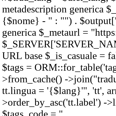
metadescription generica $_
{$nome} - " : "") . $output[
generica $_metaurl = "https:
$_SERVER['SERVER_NAME'] .
URL base $_is_casuale = fals
$tags = ORM::for_table('tags'
>from_cache() ->join("trad
tt.lingua = '{$lang}'", 'tt', a
>order_by_asc('tt.label') -
$tags_code = "