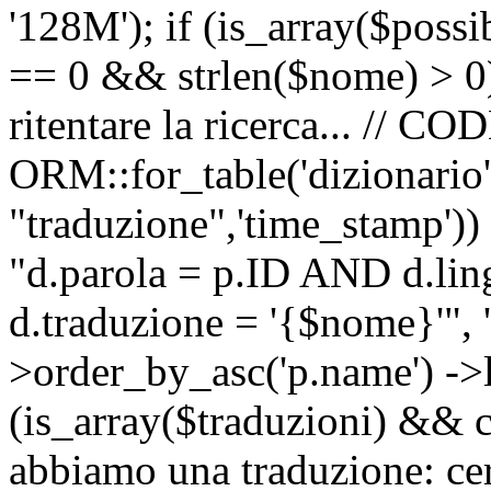
'128M'); if (is_array($possib
== 0 && strlen($nome) > 0) 
ritentare la ricerca... //
ORM::for_table('dizionario',
"traduzione",'time_stamp'))
"d.parola = p.ID AND d.li
d.traduzione = '{$nome}'", '
>order_by_asc('p.name') ->l
(is_array($traduzioni) && c
abbiamo una traduzione: ce