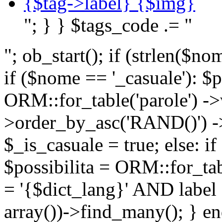
{$tag->label} {$img}
"; } } $tags_code .= "
"; ob_start(); if (strlen(
if ($nome == '_casuale'): $p
ORM::for_table('parole') ->w
>order_by_asc('RAND()') ->
$_is_casuale = true; else: i
$possibilita = ORM::for_ta
= '{$dict_lang}' AND lab
array())->find_many(); } en