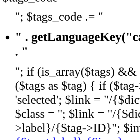
"; $tags_code .= "
" . getLanguageKey("ca
. "
"; if (is_array($tags) &&
($tags as $tag) { if ($ta
'selected'; $link = "/{$d
$class = ''; $link = "/{$
>label}/{$tag->ID}"; $im