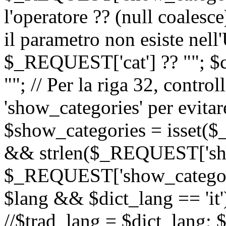
l'operatore ?? (null coalesc
il parametro non esiste nel
$_REQUEST['cat'] ?? ""; $
""; // Per la riga 32, contro
'show_categories' per evitare
$show_categories = isset(
&& strlen($_REQUEST['sho
$_REQUEST['show_categorie
$lang && $dict_lang == 'it')
//$trad_lang = $dict_lang; $