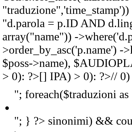
"traduzione",'time_stamp'))
"d.parola = p.ID AND d.lingu
array("name")) ->where('d.p
>order_by_asc('p.name') ->
$poss->name), $AUDIOP
> 0): ?>
[]
IPA) > 0): ?>
//
0)
"; foreach($traduzioni as
"; } ?>
sinonimi) && cou