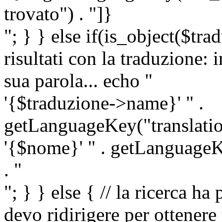
trovato") . "]}
"; } } else if(is_object($tra
risultati con la traduzione: 
sua parola... echo "
'{$traduzione->name}' " .
getLanguageKey("translatio
'{$nome}' " . getLanguageKe
. "
"; } } else { // la ricerca ha
devo ridirigere per ottenere