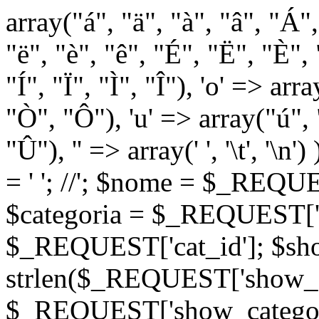
array("á", "ä", "à", "â", "Á"
"ë", "è", "ê", "É", "Ë", "È", "
"Í", "Ï", "Ì", "Î"), 'o' => ar
"Ò", "Ô"), 'u' => array("ú",
"Û"), '' => array(' ', '\t
= '
'; //
'; $nome = $_REQUES
$categoria = $_REQUEST['ca
$_REQUEST['cat_id']; $sho
strlen($_REQUEST['show_c
$_REQUEST['show_categorie