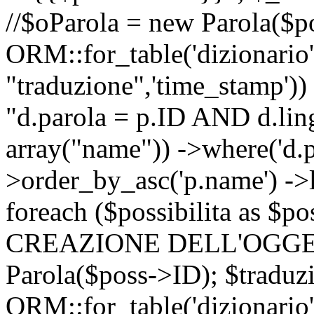
//$oParola = new Parola($p
ORM::for_table('dizionario',
"traduzione",'time_stamp'))
"d.parola = p.ID AND d.lingu
array("name")) ->where('d.p
>order_by_asc('p.name') ->
foreach ($possibilita as $
CREAZIONE DELL'OGGET
Parola($poss->ID); $traduz
ORM::for_table('dizionario',