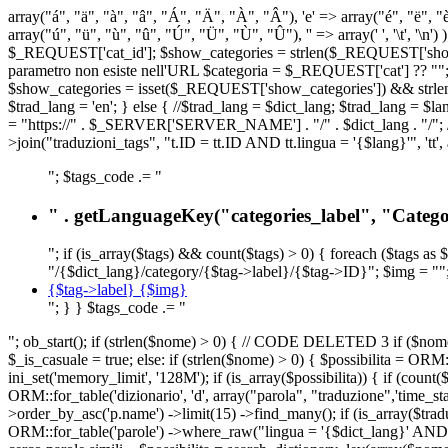
array("á", "ä", "à", "â", "Á", "Ä", "À", "Â"), 'e' => array("é", "ë", "è"
array("ú", "ü", "ù", "û", "Ú", "Ü", "Ù", "Û"), '' => array(' ', '\t
$_REQUEST['cat_id']; $show_categories = strlen($_REQUEST['show_ca
parametro non esiste nell'URL $categoria = $_REQUEST['cat'] ?? ""; $c
$show_categories = isset($_REQUEST['show_categories']) && strle
$trad_lang = 'en'; } else { //$trad_lang = $dict_lang; $trad_lang = $l
= "https://" . $_SERVER['SERVER_NAME'] . "/" . $dict_lang . "/"; // U
>join("traduzioni_tags", "t.ID = tt.ID AND tt.lingua = '{$lang}'", 'tt'
"; $tags_code .= "
" . getLanguageKey("categories_label", "Categor
"; if (is_array($tags) && count($tags) > 0) { foreach ($tags as 
"/{$dict_lang}/category/{$tag->label}/{$tag->ID}"; $img = "";
{$tag->label} {$img}
"; } } $tags_code .= "
"; ob_start(); if (strlen($nome) > 0) { // CODE DELETED 3 if ($nome 
$_is_casuale = true; else: if (strlen($nome) > 0) { $possibilita = 
ini_set('memory_limit', '128M'); if (is_array($possibilita)) { if (coun
ORM::for_table('dizionario', 'd', array("parola", "traduzione",'time
>order_by_asc('p.name') ->limit(15) ->find_many(); if (is_array($trad
ORM::for_table('parole') ->where_raw("lingua = '{$dict_lang}' AND la