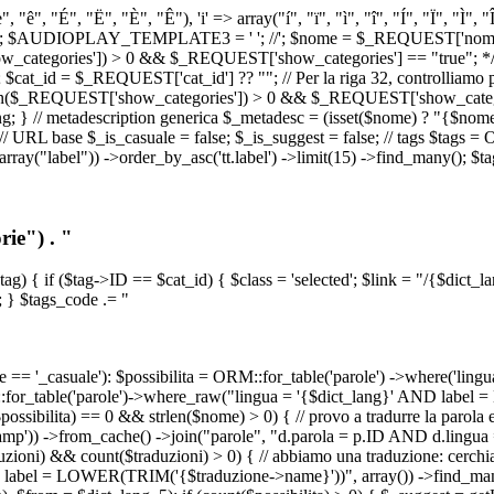
, "ê", "É", "Ë", "È", "Ê"), 'i' => array("í", "ï", "ì", "î", "Í", "Ï", "Ì",
', '\n') ); $AUDIOPLAY_TEMPLATE3 = '
'; //
'; $nome = $_REQUEST['nome_s
tegories']) > 0 && $_REQUEST['show_categories'] == "true"; */ // Us
at_id = $_REQUEST['cat_id'] ?? ""; // Per la riga 32, controlliamo prim
n($_REQUEST['show_categories']) > 0 && $_REQUEST['show_categories'
ang; } // metadescription generica $_metadesc = (isset($nome) ? "{$nome}
RL base $_is_casuale = false; $_is_suggest = false; // tags $tags = ORM
, array("label")) ->order_by_asc('tt.label') ->limit(15) ->find_many(); $
ie") . "
$tag) { if ($tag->ID == $cat_id) { $class = 'selected'; $link = "/{$dict_
 } $tags_code .= "
== '_casuale'): $possibilita = ORM::for_table('parole') ->where('ling
ORM::for_table('parole')->where_raw("lingua = '{$dict_lang}' AND lab
t($possibilita) == 0 && strlen($nome) > 0) { // provo a tradurre la paro
_stamp')) ->from_cache() ->join("parole", "d.parola = p.ID AND d.lingua
uzioni) && count($traduzioni) > 0) { // abbiamo una traduzione: cerchia
bel = LOWER(TRIM('{$traduzione->name}'))", array()) ->find_many(); } i