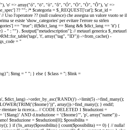
 "Î"), 'o' => array("ó", "ö", "ò", "ô", "Ó", "Ö", "Ò", "Ô"), 'u' =>
pec'] ?? ""; /* $categoria = $_REQUEST['cat']; $cat_id =
o l'operatore ?? (null coalesce) che assegna un valore vuoto se il
a se esiste 'show_categories' per evitare l'errore su strlen
] == "true"; if($dict_lang == $lang && $dict_lang == 'it') {
 - " : "") . $output["metadescription"]; // metaurl generica $_metaurl
::for_table('tags', 't', array("tag", "ID")) ->from_cache() -
tags_code = "
lang}"; $img = "
"; } else { $class = ''; $link =
ua', $dict_lang) ->order_by_asc('RAND()') ->limit(5) ->find_many();
el = LOWER(TRIM('{$nome}'))", array())->find_many(); } endif;
la e ritentare la ricerca... // CODE DELETED 1 $traduzioni =
 = '{$lang}' AND d.traduzione = '{$nome}'", 'p', array("name")) -
mo! $traduzione = $traduzioni[0]; $possibilita =
f (!is_array($possibilita) || count($possibilita) == 0) { // nulla!