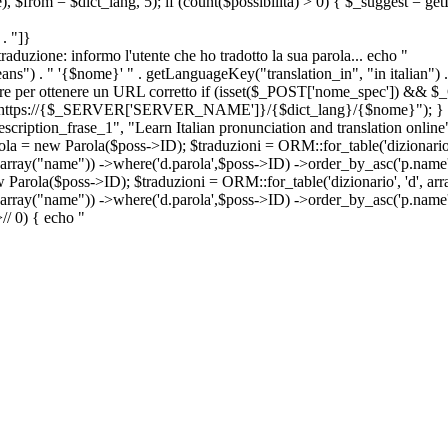
e), $from = $dict_lang, 5); if (count($possibilita) > 0) { $_suggest = g
. "]}
a traduzione: informo l'utente che ho tradotto la sua parola... echo "
") . " '{$nome}' " . getLanguageKey("translation_in", "in italian") .
ridirigere per ottenere un URL corretto if (isset($_POST['nome_spec']) 
cation: https://{$_SERVER['SERVER_NAME']}/{$dict_lang}/{$nome}"); }
iption_frase_1", "Learn Italian pronunciation and translation online
ola = new Parola($poss->ID); $traduzioni = ORM::for_table('dizionario',
 array("name")) ->where('d.parola',$poss->ID) ->order_by_asc('p.name') 
s->ID); $traduzioni = ORM::for_table('dizionario', 'd', array("p
, array("name")) ->where('d.parola',$poss->ID) ->order_by_asc('p.name
>
//
0) { echo "