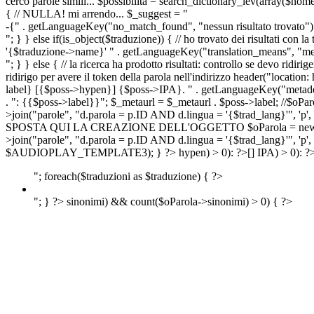
cerco parole simili... $possibilita = search_dictionary_lev(array($nom
{ // NULLA! mi arrendo... $_suggest = "
-{" . getLanguageKey("no_match_found", "nessun risultato trovato") 
"; } } else if(is_object($traduzione)) { // ho trovato dei risultati con l
'{$traduzione->name}' " . getLanguageKey("translation_means", "means
"; } } else { // la ricerca ha prodotto risultati: controllo se devo 
ridirigo per avere il token della parola nell'indirizzo header("lo
label} [{$poss->hypen}] {$poss->IPA}. " . getLanguageKey("metadescr
. ": {{$poss->label}}"; $_metaurl = $_metaurl . $poss->label; //$oPar
>join("parole", "d.parola = p.ID AND d.lingua = '{$trad_lang}'", 'p',
SPOSTA QUI LA CREAZIONE DELL'OGGETTO $oParola = new Parola($pos
>join("parole", "d.parola = p.ID AND d.lingua = '{$trad_lang}'", 'p'
$AUDIOPLAY_TEMPLATE3); } ?>
hypen) > 0): ?>
[]
IPA) > 0): ?
"; foreach($traduzioni as $traduzione) { ?>
"; } ?>
sinonimi) && count($oParola->sinonimi) > 0) { ?>