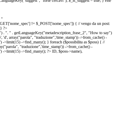
etLanguageKey("suggest", "forse cercavi"); $_is_suggest = true; } else
 "
&& $_GET['nome_spec'] != $_POST['nome_spec']) { // vengo da un post:
 } ?>
") . ". " . getLanguageKey("metadescription_frase_2", "How to say")
 'd', array("parola", "traduzione",'time_stamp')) ->from_cache() -
->limit(15) ->find_many(); } foreach ($possibilita as $poss) { //
arola", "traduzione",'time_stamp')) ->from_cache() -
') ->limit(15) ->find_many(); ?>
ID, $poss->name),