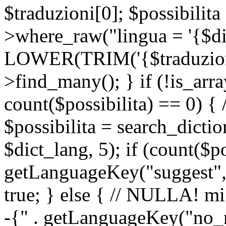
$traduzioni[0]; $possibilita
>where_raw("lingua = '{$di
LOWER(TRIM('{$traduzione-
>find_many(); } if (!is_array
count($possibilita) == 0) { /
$possibilita = search_dicti
$dict_lang, 5); if (count($p
getLanguageKey("suggest", 
true; } else { // NULLA! mi
-{" . getLanguageKey("no_m