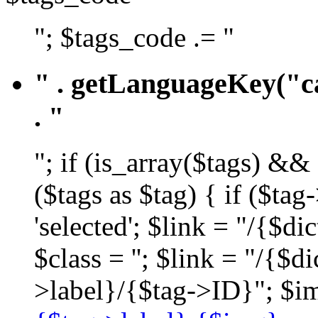
"; $tags_code .= "
" . getLanguageKey("ca
. "
"; if (is_array($tags) &&
($tags as $tag) { if ($ta
'selected'; $link = "/{$d
$class = ''; $link = "/{$
>label}/{$tag->ID}"; $im