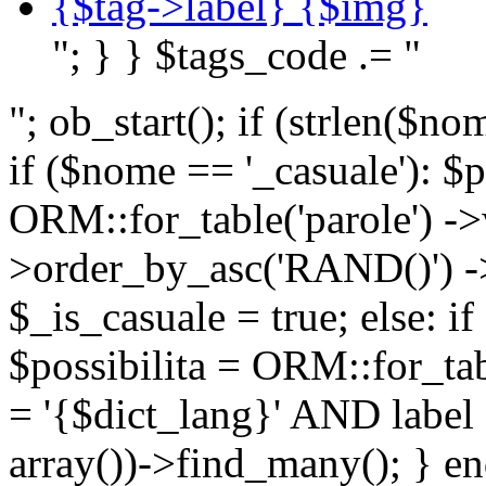
{$tag->label} {$img}
"; } } $tags_code .= "
"; ob_start(); if (strlen(
if ($nome == '_casuale'): $p
ORM::for_table('parole') ->w
>order_by_asc('RAND()') ->
$_is_casuale = true; else: i
$possibilita = ORM::for_ta
= '{$dict_lang}' AND lab
array())->find_many(); } en