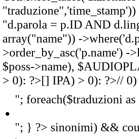
"traduzione",'time_stamp'))
"d.parola = p.ID AND d.lingu
array("name")) ->where('d.p
>order_by_asc('p.name') ->
$poss->name), $AUDIOP
> 0): ?>
[]
IPA) > 0): ?>
//
0)
"; foreach($traduzioni as
"; } ?>
sinonimi) && cou