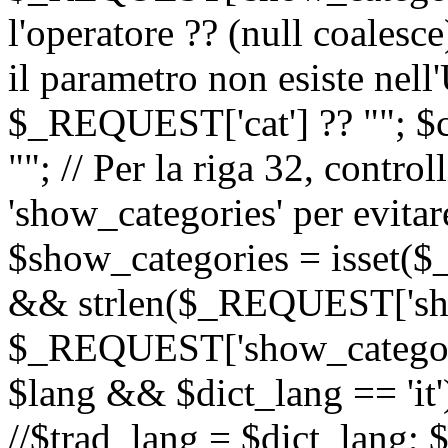
l'operatore ?? (null coalesc
il parametro non esiste nel
$_REQUEST['cat'] ?? ""; $
""; // Per la riga 32, contro
'show_categories' per evitare
$show_categories = isset(
&& strlen($_REQUEST['sho
$_REQUEST['show_categorie
$lang && $dict_lang == 'it')
//$trad_lang = $dict_lang; $