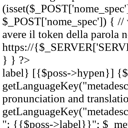
(isset($_POST['nome_spec
$_POST['nome_spec']) { // v
avere il token della parola n
https://{$_SERVER['SERV
} } ?>
label} [{$poss->hypen}] {$
getLanguageKey("metadescri
pronunciation and translation
getLanguageKey("metadescri
": {{$poss->label}}"; $_met