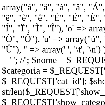
array("á", "ä", "à", "â", "Á"
"ë", "è", "ê", "É", "Ë", "È", "
"Í", "Ï", "Ì", "Î"), 'o' => ar
"Ò", "Ô"), 'u' => array("ú",
"Û"), '' => array(' ', '\t
= '
'; //
'; $nome = $_REQUES
$categoria = $_REQUEST['ca
$_REQUEST['cat_id']; $sho
strlen($_REQUEST['show_c
$_REQUEST['show_categorie