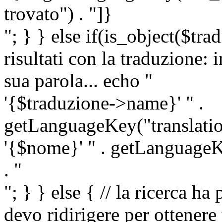
trovato") . "]}
"; } } else if(is_object($tra
risultati con la traduzione: 
sua parola... echo "
'{$traduzione->name}' " .
getLanguageKey("translatio
'{$nome}' " . getLanguageKe
. "
"; } } else { // la ricerca ha
devo ridirigere per ottenere