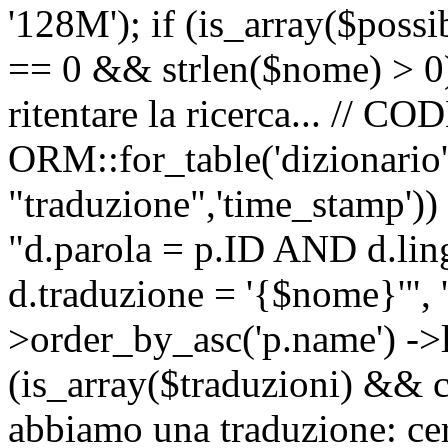
'128M'); if (is_array($possib
== 0 && strlen($nome) > 0) 
ritentare la ricerca... //
ORM::for_table('dizionario',
"traduzione",'time_stamp'))
"d.parola = p.ID AND d.li
d.traduzione = '{$nome}'", '
>order_by_asc('p.name') ->l
(is_array($traduzioni) && c
abbiamo una traduzione: ce