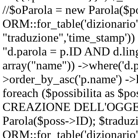
//$oParola = new Parola($p
ORM::for_table('dizionario',
"traduzione",'time_stamp'))
"d.parola = p.ID AND d.lingu
array("name")) ->where('d.p
>order_by_asc('p.name') ->
foreach ($possibilita as $
CREAZIONE DELL'OGGET
Parola($poss->ID); $traduz
ORM::for_table('dizionario',