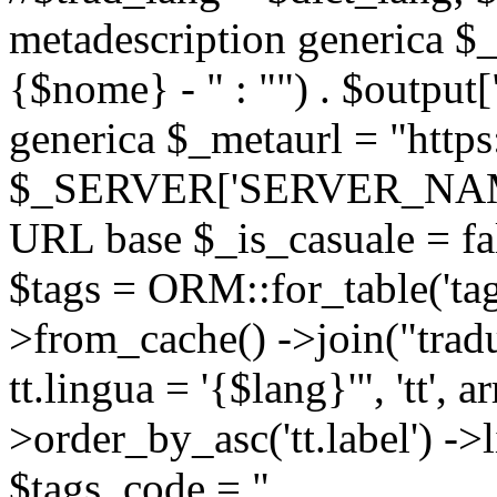
metadescription generica $_
{$nome} - " : "") . $output[
generica $_metaurl = "https:
$_SERVER['SERVER_NAME'] .
URL base $_is_casuale = fals
$tags = ORM::for_table('tags'
>from_cache() ->join("trad
tt.lingua = '{$lang}'", 'tt', a
>order_by_asc('tt.label') -
$tags_code = "