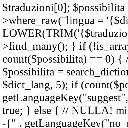
$traduzioni[0]; $possibilita
>where_raw("lingua = '{$di
LOWER(TRIM('{$traduzione-
>find_many(); } if (!is_array
count($possibilita) == 0) { /
$possibilita = search_dicti
$dict_lang, 5); if (count($p
getLanguageKey("suggest", 
true; } else { // NULLA! mi
-{" . getLanguageKey("no_m