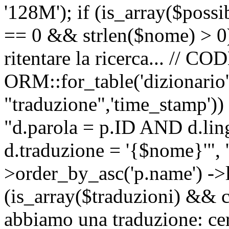
'128M'); if (is_array($possib
== 0 && strlen($nome) > 0) 
ritentare la ricerca... //
ORM::for_table('dizionario',
"traduzione",'time_stamp'))
"d.parola = p.ID AND d.li
d.traduzione = '{$nome}'", '
>order_by_asc('p.name') ->l
(is_array($traduzioni) && c
abbiamo una traduzione: ce