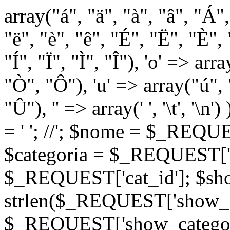
array("á", "ä", "à", "â", "Á"
"ë", "è", "ê", "É", "Ë", "È", "
"Í", "Ï", "Ì", "Î"), 'o' => ar
"Ò", "Ô"), 'u' => array("ú",
"Û"), '' => array(' ', '\t
= '
'; //
'; $nome = $_REQUES
$categoria = $_REQUEST['ca
$_REQUEST['cat_id']; $sho
strlen($_REQUEST['show_c
$_REQUEST['show_categorie