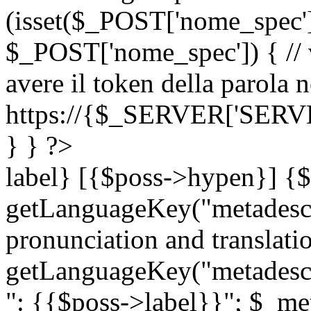
(isset($_POST['nome_spec
$_POST['nome_spec']) { // v
avere il token della parola n
https://{$_SERVER['SERV
} } ?>
label} [{$poss->hypen}] {$
getLanguageKey("metadescri
pronunciation and translation
getLanguageKey("metadescri
": {{$poss->label}}"; $_met