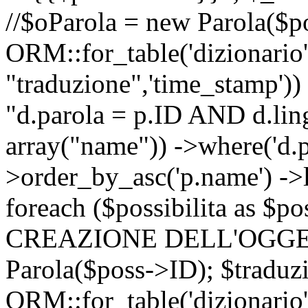
//$oParola = new Parola($p
ORM::for_table('dizionario',
"traduzione",'time_stamp'))
"d.parola = p.ID AND d.lingu
array("name")) ->where('d.p
>order_by_asc('p.name') ->
foreach ($possibilita as $
CREAZIONE DELL'OGGET
Parola($poss->ID); $traduz
ORM::for_table('dizionario',