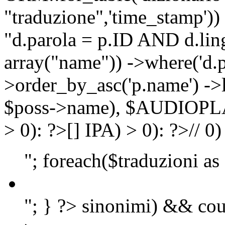
"traduzione",'time_stamp'))
"d.parola = p.ID AND d.lingu
array("name")) ->where('d.p
>order_by_asc('p.name') ->
$poss->name), $AUDIOP
> 0): ?>
[]
IPA) > 0): ?>
//
0)
"; foreach($traduzioni as
"; } ?>
sinonimi) && cou