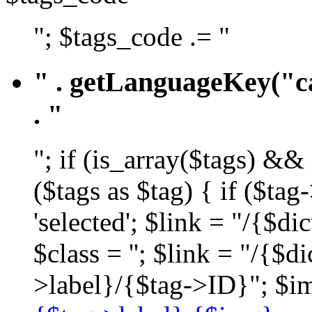
"; $tags_code .= "
" . getLanguageKey("ca
. "
"; if (is_array($tags) &&
($tags as $tag) { if ($ta
'selected'; $link = "/{$d
$class = ''; $link = "/{$
>label}/{$tag->ID}"; $im