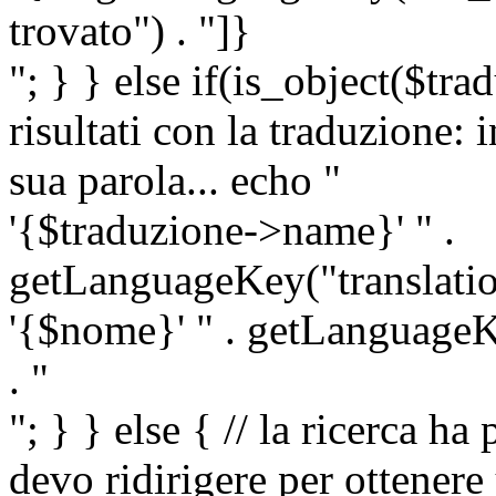
trovato") . "]}
"; } } else if(is_object($tra
risultati con la traduzione: 
sua parola... echo "
'{$traduzione->name}' " .
getLanguageKey("translatio
'{$nome}' " . getLanguageKe
. "
"; } } else { // la ricerca ha
devo ridirigere per ottenere