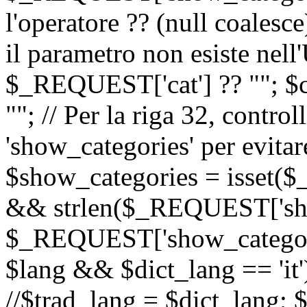
l'operatore ?? (null coalesc
il parametro non esiste nel
$_REQUEST['cat'] ?? ""; $
""; // Per la riga 32, contro
'show_categories' per evitare
$show_categories = isset(
&& strlen($_REQUEST['sho
$_REQUEST['show_categorie
$lang && $dict_lang == 'it')
//$trad_lang = $dict_lang; $