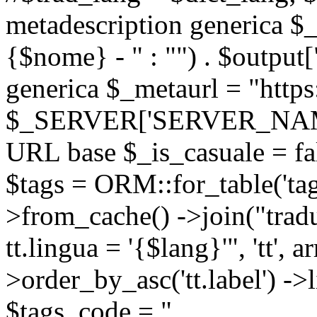
metadescription generica $_
{$nome} - " : "") . $output[
generica $_metaurl = "https:
$_SERVER['SERVER_NAME'] .
URL base $_is_casuale = fals
$tags = ORM::for_table('tags'
>from_cache() ->join("trad
tt.lingua = '{$lang}'", 'tt', a
>order_by_asc('tt.label') -
$tags_code = "