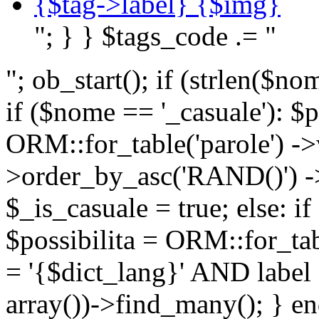
{$tag->label} {$img}
"; } } $tags_code .= "
"; ob_start(); if (strlen(
if ($nome == '_casuale'): $p
ORM::for_table('parole') ->w
>order_by_asc('RAND()') ->
$_is_casuale = true; else: i
$possibilita = ORM::for_ta
= '{$dict_lang}' AND lab
array())->find_many(); } en