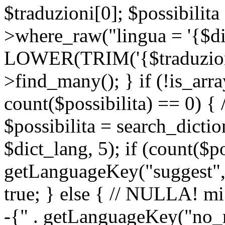
$traduzioni[0]; $possibilita
>where_raw("lingua = '{$di
LOWER(TRIM('{$traduzione-
>find_many(); } if (!is_array
count($possibilita) == 0) { /
$possibilita = search_dicti
$dict_lang, 5); if (count($p
getLanguageKey("suggest", 
true; } else { // NULLA! mi
-{" . getLanguageKey("no_m