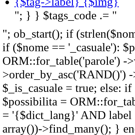
{$tag->label} {$img}
"; } } $tags_code .= "
"; ob_start(); if (strlen(
if ($nome == '_casuale'): $p
ORM::for_table('parole') ->w
>order_by_asc('RAND()') ->
$_is_casuale = true; else: i
$possibilita = ORM::for_ta
= '{$dict_lang}' AND lab
array())->find_many(); } en