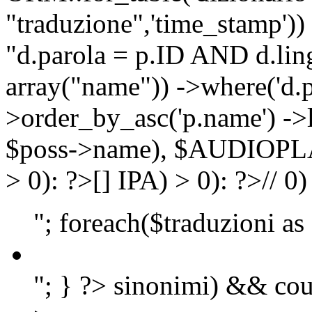
"traduzione",'time_stamp'))
"d.parola = p.ID AND d.lingu
array("name")) ->where('d.p
>order_by_asc('p.name') ->
$poss->name), $AUDIOP
> 0): ?>
[]
IPA) > 0): ?>
//
0)
"; foreach($traduzioni as
"; } ?>
sinonimi) && cou