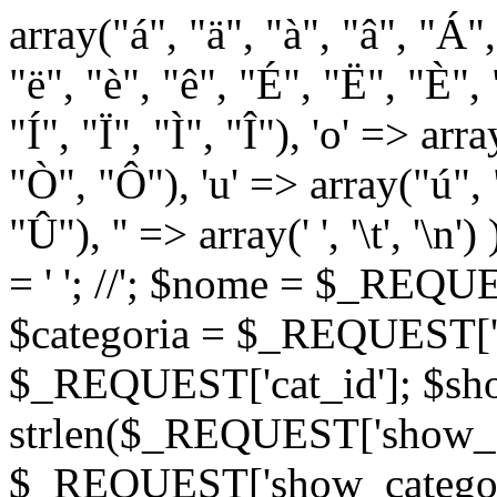
array("á", "ä", "à", "â", "Á"
"ë", "è", "ê", "É", "Ë", "È", "
"Í", "Ï", "Ì", "Î"), 'o' => ar
"Ò", "Ô"), 'u' => array("ú",
"Û"), '' => array(' ', '\t
= '
'; //
'; $nome = $_REQUES
$categoria = $_REQUEST['ca
$_REQUEST['cat_id']; $sho
strlen($_REQUEST['show_c
$_REQUEST['show_categorie