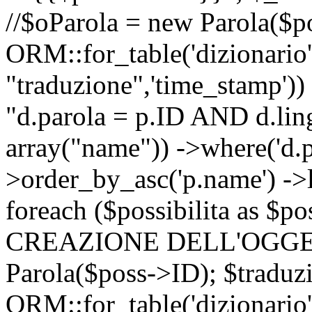
//$oParola = new Parola($p
ORM::for_table('dizionario',
"traduzione",'time_stamp'))
"d.parola = p.ID AND d.lingu
array("name")) ->where('d.p
>order_by_asc('p.name') ->
foreach ($possibilita as $
CREAZIONE DELL'OGGET
Parola($poss->ID); $traduz
ORM::for_table('dizionario',