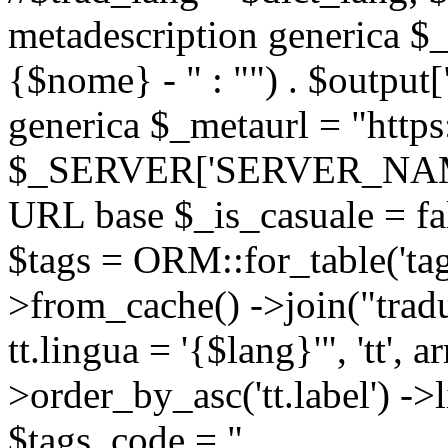
metadescription generica $_
{$nome} - " : "") . $output[
generica $_metaurl = "https:
$_SERVER['SERVER_NAME'] .
URL base $_is_casuale = fals
$tags = ORM::for_table('tags'
>from_cache() ->join("trad
tt.lingua = '{$lang}'", 'tt', a
>order_by_asc('tt.label') -
$tags_code = "