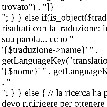
trovato") . "]}
"; } } else if(is_object($tra
risultati con la traduzione: 
sua parola... echo "
'{$traduzione->name}' " .
getLanguageKey("translatio
'{$nome}' " . getLanguageKe
. "
"; } } else { // la ricerca ha
devo ridirigere per ottenere