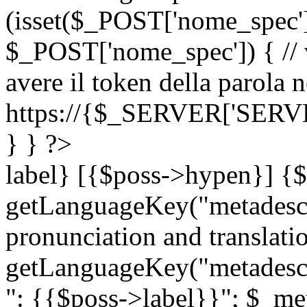
(isset($_POST['nome_spec
$_POST['nome_spec']) { // v
avere il token della parola n
https://{$_SERVER['SERV
} } ?>
label} [{$poss->hypen}] {$
getLanguageKey("metadescri
pronunciation and translation
getLanguageKey("metadescri
": {{$poss->label}}"; $_met