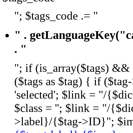
"; $tags_code .= "
" . getLanguageKey("ca
. "
"; if (is_array($tags) &&
($tags as $tag) { if ($ta
'selected'; $link = "/{$d
$class = ''; $link = "/{$
>label}/{$tag->ID}"; $im