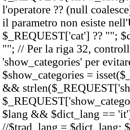
l'operatore ?? (null coalesc
il parametro non esiste nel
$_REQUEST['cat'] ?? ""; $
""; // Per la riga 32, contro
'show_categories' per evitare
$show_categories = isset(
&& strlen($_REQUEST['sho
$_REQUEST['show_categorie
$lang && $dict_lang == 'it')
//$trad_lang = $dict_lang; $