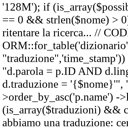
'128M'); if (is_array($possib
== 0 && strlen($nome) > 0) 
ritentare la ricerca... //
ORM::for_table('dizionario',
"traduzione",'time_stamp'))
"d.parola = p.ID AND d.li
d.traduzione = '{$nome}'", '
>order_by_asc('p.name') ->l
(is_array($traduzioni) && c
abbiamo una traduzione: ce