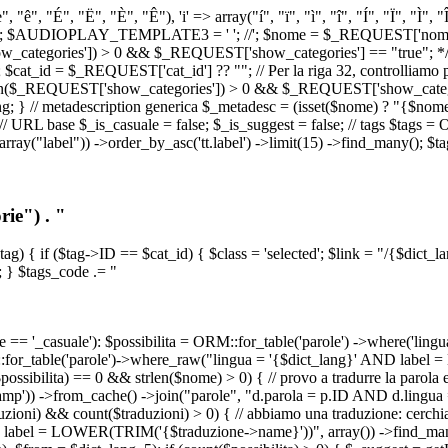
, "ê", "É", "Ë", "È", "Ê"), 'i' => array("í", "ï", "ì", "î", "Í", "Ï", "Ì",
', '\n') ); $AUDIOPLAY_TEMPLATE3 = '
'; //
'; $nome = $_REQUEST['nome_s
tegories']) > 0 && $_REQUEST['show_categories'] == "true"; */ // Us
at_id = $_REQUEST['cat_id'] ?? ""; // Per la riga 32, controlliamo prim
n($_REQUEST['show_categories']) > 0 && $_REQUEST['show_categories'
ang; } // metadescription generica $_metadesc = (isset($nome) ? "{$nome}
RL base $_is_casuale = false; $_is_suggest = false; // tags $tags = ORM
, array("label")) ->order_by_asc('tt.label') ->limit(15) ->find_many(); $
ie") . "
$tag) { if ($tag->ID == $cat_id) { $class = 'selected'; $link = "/{$dict_
 } $tags_code .= "
== '_casuale'): $possibilita = ORM::for_table('parole') ->where('ling
ORM::for_table('parole')->where_raw("lingua = '{$dict_lang}' AND lab
t($possibilita) == 0 && strlen($nome) > 0) { // provo a tradurre la paro
_stamp')) ->from_cache() ->join("parole", "d.parola = p.ID AND d.lingua
uzioni) && count($traduzioni) > 0) { // abbiamo una traduzione: cerchia
bel = LOWER(TRIM('{$traduzione->name}'))", array()) ->find_many(); } i