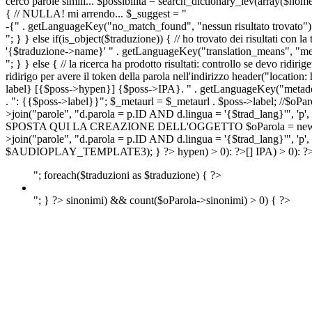
cerco parole simili... $possibilita = search_dictionary_lev(array($nom
{ // NULLA! mi arrendo... $_suggest = "
-{" . getLanguageKey("no_match_found", "nessun risultato trovato") 
"; } } else if(is_object($traduzione)) { // ho trovato dei risultati con l
'{$traduzione->name}' " . getLanguageKey("translation_means", "means
"; } } else { // la ricerca ha prodotto risultati: controllo se devo 
ridirigo per avere il token della parola nell'indirizzo header("lo
label} [{$poss->hypen}] {$poss->IPA}. " . getLanguageKey("metadescr
. ": {{$poss->label}}"; $_metaurl = $_metaurl . $poss->label; //$oPar
>join("parole", "d.parola = p.ID AND d.lingua = '{$trad_lang}'", 'p',
SPOSTA QUI LA CREAZIONE DELL'OGGETTO $oParola = new Parola($pos
>join("parole", "d.parola = p.ID AND d.lingua = '{$trad_lang}'", 'p'
$AUDIOPLAY_TEMPLATE3); } ?>
hypen) > 0): ?>
[]
IPA) > 0): ?
"; foreach($traduzioni as $traduzione) { ?>
"; } ?>
sinonimi) && count($oParola->sinonimi) > 0) { ?>