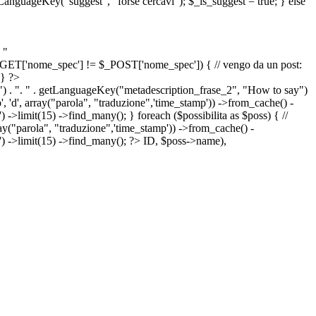
etLanguageKey("suggest", "forse cercavi"); $_is_suggest = true; } else
 "
&& $_GET['nome_spec'] != $_POST['nome_spec']) { // vengo da un post:
 } ?>
") . ". " . getLanguageKey("metadescription_frase_2", "How to say")
 'd', array("parola", "traduzione",'time_stamp')) ->from_cache() -
->limit(15) ->find_many(); } foreach ($possibilita as $poss) { //
arola", "traduzione",'time_stamp')) ->from_cache() -
') ->limit(15) ->find_many(); ?>
ID, $poss->name),