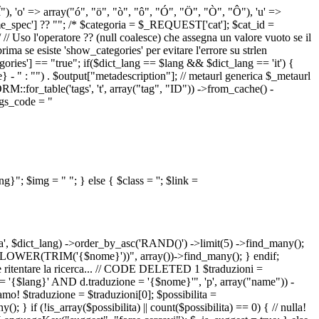
 "Î"), 'o' => array("ó", "ö", "ò", "ô", "Ó", "Ö", "Ò", "Ô"), 'u' =>
pec'] ?? ""; /* $categoria = $_REQUEST['cat']; $cat_id =
o l'operatore ?? (null coalesce) che assegna un valore vuoto se il
a se esiste 'show_categories' per evitare l'errore su strlen
] == "true"; if($dict_lang == $lang && $dict_lang == 'it') {
 - " : "") . $output["metadescription"]; // metaurl generica $_metaurl
::for_table('tags', 't', array("tag", "ID")) ->from_cache() -
tags_code = "
lang}"; $img = "
"; } else { $class = ''; $link =
ua', $dict_lang) ->order_by_asc('RAND()') ->limit(5) ->find_many();
el = LOWER(TRIM('{$nome}'))", array())->find_many(); } endif;
la e ritentare la ricerca... // CODE DELETED 1 $traduzioni =
 = '{$lang}' AND d.traduzione = '{$nome}'", 'p', array("name")) -
mo! $traduzione = $traduzioni[0]; $possibilita =
f (!is_array($possibilita) || count($possibilita) == 0) { // nulla!