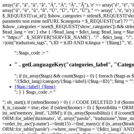
array("á", "ä", "à", "â", "Á", "Ä", "À", "Â"), 'e' => array("é", "ë", "è"
array("ú", "ü", "ù", "û", "Ú", "Ü", "Ù", "Û"), '' => array(' ', '\t
$_REQUEST['cat_id']; $show_categories = strlen($_REQUEST['show_ca
parametro non esiste nell'URL $categoria = $_REQUEST['cat'] ?? ""; $c
$show_categories = isset($_REQUEST['show_categories']) && strle
$trad_lang = 'en'; } else { //$trad_lang = $dict_lang; $trad_lang = $l
= "https://" . $_SERVER['SERVER_NAME'] . "/" . $dict_lang . "/"; // U
>join("traduzioni_tags", "t.ID = tt.ID AND tt.lingua = '{$lang}'", 'tt'
"; $tags_code .= "
" . getLanguageKey("categories_label", "Categor
"; if (is_array($tags) && count($tags) > 0) { foreach ($tags as 
"/{$dict_lang}/category/{$tag->label}/{$tag->ID}"; $img = "";
{$tag->label} {$img}
"; } } $tags_code .= "
"; ob_start(); if (strlen($nome) > 0) { // CODE DELETED 3 if ($nome 
$_is_casuale = true; else: if (strlen($nome) > 0) { $possibilita = 
ini_set('memory_limit', '128M'); if (is_array($possibilita)) { if (coun
ORM::for_table('dizionario', 'd', array("parola", "traduzione",'time
>order_by_asc('p.name') ->limit(15) ->find_many(); if (is_array($trad
ORM::for_table('parole') ->where_raw("lingua = '{$dict_lang}' AND la