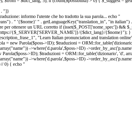
e), $from = $dict_lang, 5); if (count($possibilita) > 0) { $_suggest = g
. "]}
a traduzione: informo l'utente che ho tradotto la sua parola... echo "
") . " '{$nome}' " . getLanguageKey("translation_in", "in italian") .
ridirigere per ottenere un URL corretto if (isset($_POST['nome_spec']) 
cation: https://{$_SERVER['SERVER_NAME']}/{$dict_lang}/{$nome}"); }
iption_frase_1", "Learn Italian pronunciation and translation online
ola = new Parola($poss->ID); $traduzioni = ORM::for_table('dizionario',
 array("name")) ->where('d.parola',$poss->ID) ->order_by_asc('p.name') 
s->ID); $traduzioni = ORM::for_table('dizionario', 'd', array("p
, array("name")) ->where('d.parola',$poss->ID) ->order_by_asc('p.name
>
//
0) { echo "