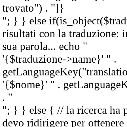
trovato") . "]}
"; } } else if(is_object($tra
risultati con la traduzione: 
sua parola... echo "
'{$traduzione->name}' " .
getLanguageKey("translatio
'{$nome}' " . getLanguageKe
. "
"; } } else { // la ricerca ha
devo ridirigere per ottenere