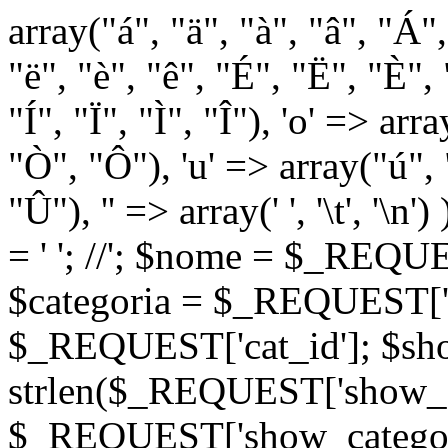
array("á", "ä", "à", "â", "Á"
"ë", "è", "ê", "É", "Ë", "È", "
"Í", "Ï", "Ì", "Î"), 'o' => ar
"Ò", "Ô"), 'u' => array("ú",
"Û"), '' => array(' ', '\t
= '
'; //
'; $nome = $_REQUES
$categoria = $_REQUEST['ca
$_REQUEST['cat_id']; $sho
strlen($_REQUEST['show_c
$_REQUEST['show_categorie