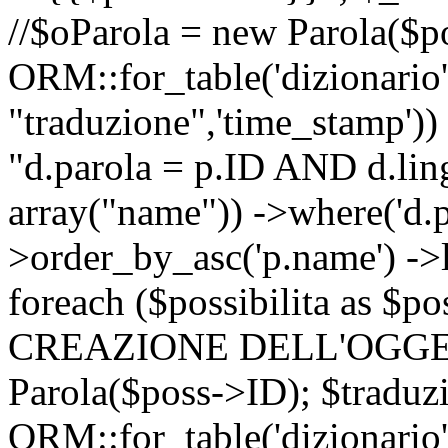
//$oParola = new Parola($p
ORM::for_table('dizionario',
"traduzione",'time_stamp'))
"d.parola = p.ID AND d.lingu
array("name")) ->where('d.p
>order_by_asc('p.name') ->
foreach ($possibilita as $
CREAZIONE DELL'OGGET
Parola($poss->ID); $traduz
ORM::for_table('dizionario',