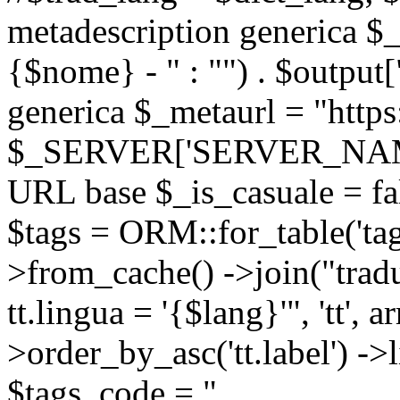
metadescription generica $_
{$nome} - " : "") . $output[
generica $_metaurl = "https:
$_SERVER['SERVER_NAME'] .
URL base $_is_casuale = fals
$tags = ORM::for_table('tags'
>from_cache() ->join("trad
tt.lingua = '{$lang}'", 'tt', a
>order_by_asc('tt.label') -
$tags_code = "