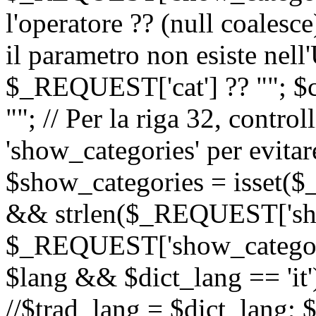
l'operatore ?? (null coalesc
il parametro non esiste nel
$_REQUEST['cat'] ?? ""; $
""; // Per la riga 32, contro
'show_categories' per evitare
$show_categories = isset(
&& strlen($_REQUEST['sho
$_REQUEST['show_categorie
$lang && $dict_lang == 'it')
//$trad_lang = $dict_lang; $