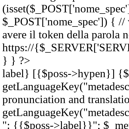
(isset($_POST['nome_spec
$_POST['nome_spec']) { // v
avere il token della parola n
https://{$_SERVER['SERV
} } ?>
label} [{$poss->hypen}] {$
getLanguageKey("metadescri
pronunciation and translation
getLanguageKey("metadescri
": {{$poss->label}}"; $_met