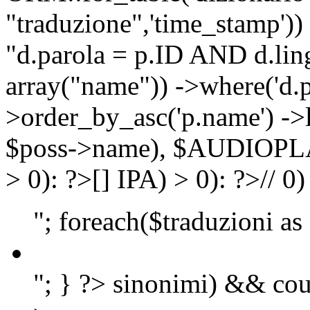
"traduzione",'time_stamp'))
"d.parola = p.ID AND d.lingu
array("name")) ->where('d.p
>order_by_asc('p.name') ->
$poss->name), $AUDIOP
> 0): ?>
[]
IPA) > 0): ?>
//
0)
"; foreach($traduzioni as
"; } ?>
sinonimi) && cou