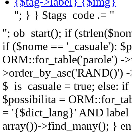
{$tag->label} {$img}
"; } } $tags_code .= "
"; ob_start(); if (strlen(
if ($nome == '_casuale'): $p
ORM::for_table('parole') ->w
>order_by_asc('RAND()') ->
$_is_casuale = true; else: i
$possibilita = ORM::for_ta
= '{$dict_lang}' AND lab
array())->find_many(); } en