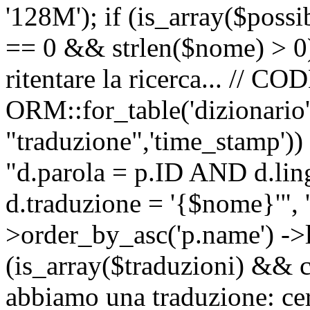
'128M'); if (is_array($possib
== 0 && strlen($nome) > 0) 
ritentare la ricerca... //
ORM::for_table('dizionario',
"traduzione",'time_stamp'))
"d.parola = p.ID AND d.li
d.traduzione = '{$nome}'", '
>order_by_asc('p.name') ->l
(is_array($traduzioni) && c
abbiamo una traduzione: ce