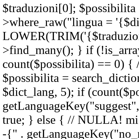
$traduzioni[0]; $possibilita
>where_raw("lingua = '{$di
LOWER(TRIM('{$traduzione-
>find_many(); } if (!is_array
count($possibilita) == 0) { /
$possibilita = search_dicti
$dict_lang, 5); if (count($p
getLanguageKey("suggest", 
true; } else { // NULLA! mi
-{" . getLanguageKey("no_m