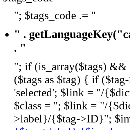
"; $tags_code .= "
" . getLanguageKey("ca
. "
"; if (is_array($tags) &&
($tags as $tag) { if ($ta
'selected'; $link = "/{$d
$class = ''; $link = "/{$
>label}/{$tag->ID}"; $im