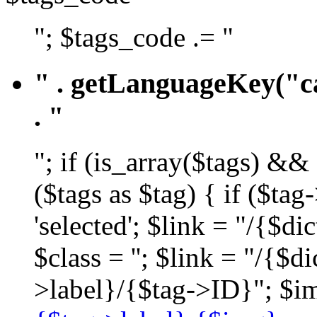
"; $tags_code .= "
" . getLanguageKey("ca
. "
"; if (is_array($tags) &&
($tags as $tag) { if ($ta
'selected'; $link = "/{$d
$class = ''; $link = "/{$
>label}/{$tag->ID}"; $im