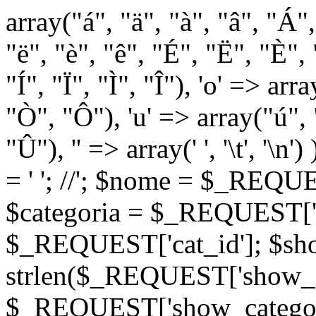
array("á", "ä", "à", "â", "Á"
"ë", "è", "ê", "É", "Ë", "È", "
"Í", "Ï", "Ì", "Î"), 'o' => ar
"Ò", "Ô"), 'u' => array("ú",
"Û"), '' => array(' ', '\t
= '
'; //
'; $nome = $_REQUES
$categoria = $_REQUEST['ca
$_REQUEST['cat_id']; $sho
strlen($_REQUEST['show_c
$_REQUEST['show_categorie