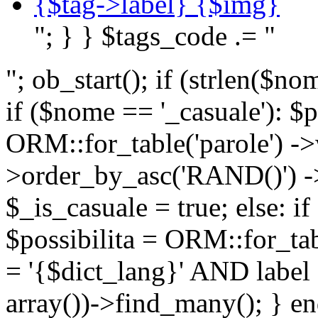
{$tag->label} {$img}
"; } } $tags_code .= "
"; ob_start(); if (strlen(
if ($nome == '_casuale'): $p
ORM::for_table('parole') ->w
>order_by_asc('RAND()') ->
$_is_casuale = true; else: i
$possibilita = ORM::for_ta
= '{$dict_lang}' AND lab
array())->find_many(); } en