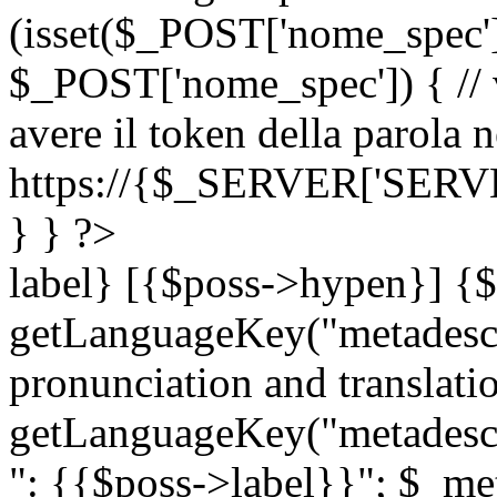
(isset($_POST['nome_spec
$_POST['nome_spec']) { // v
avere il token della parola n
https://{$_SERVER['SERV
} } ?>
label} [{$poss->hypen}] {$
getLanguageKey("metadescri
pronunciation and translation
getLanguageKey("metadescri
": {{$poss->label}}"; $_met