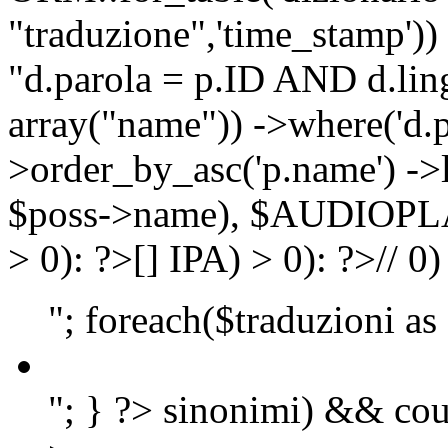
"traduzione",'time_stamp'))
"d.parola = p.ID AND d.lingu
array("name")) ->where('d.p
>order_by_asc('p.name') ->
$poss->name), $AUDIOP
> 0): ?>
[]
IPA) > 0): ?>
//
0)
"; foreach($traduzioni as
"; } ?>
sinonimi) && cou