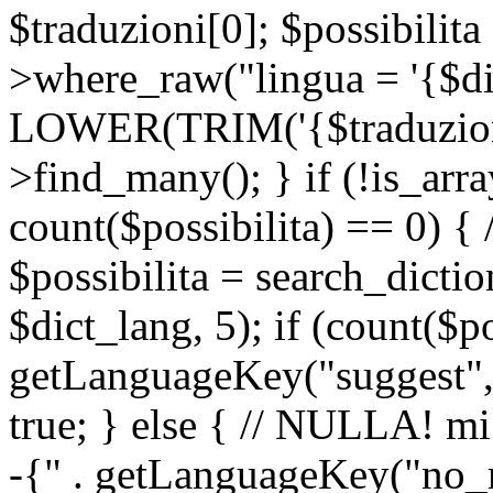
$traduzioni[0]; $possibilita
>where_raw("lingua = '{$di
LOWER(TRIM('{$traduzione-
>find_many(); } if (!is_array
count($possibilita) == 0) { /
$possibilita = search_dicti
$dict_lang, 5); if (count($p
getLanguageKey("suggest", 
true; } else { // NULLA! mi
-{" . getLanguageKey("no_m