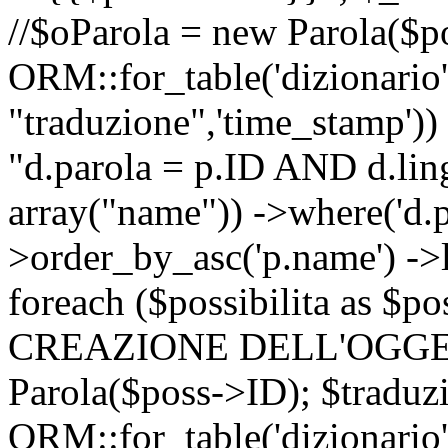
//$oParola = new Parola($p
ORM::for_table('dizionario',
"traduzione",'time_stamp'))
"d.parola = p.ID AND d.lingu
array("name")) ->where('d.p
>order_by_asc('p.name') ->
foreach ($possibilita as $
CREAZIONE DELL'OGGET
Parola($poss->ID); $traduz
ORM::for_table('dizionario',