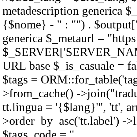
metadescription generica $_
{$nome} - " : "") . $output[
generica $_metaurl = "https:
$_SERVER['SERVER_NAME'] .
URL base $_is_casuale = fals
$tags = ORM::for_table('tags'
>from_cache() ->join("trad
tt.lingua = '{$lang}'", 'tt', a
>order_by_asc('tt.label') -
$tags_code = "