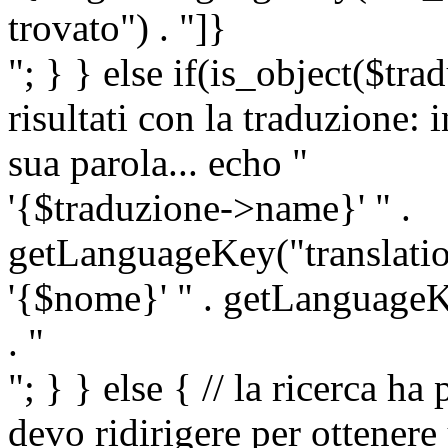
trovato") . "]}
"; } } else if(is_object($tra
risultati con la traduzione: 
sua parola... echo "
'{$traduzione->name}' " .
getLanguageKey("translatio
'{$nome}' " . getLanguageKe
. "
"; } } else { // la ricerca ha
devo ridirigere per ottenere