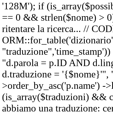
'128M'); if (is_array($possib
== 0 && strlen($nome) > 0) 
ritentare la ricerca... //
ORM::for_table('dizionario',
"traduzione",'time_stamp'))
"d.parola = p.ID AND d.li
d.traduzione = '{$nome}'", '
>order_by_asc('p.name') ->l
(is_array($traduzioni) && c
abbiamo una traduzione: ce