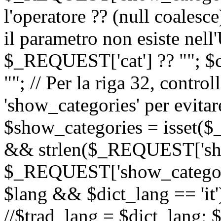
l'operatore ?? (null coalesc
il parametro non esiste nel
$_REQUEST['cat'] ?? ""; $
""; // Per la riga 32, contro
'show_categories' per evitare
$show_categories = isset(
&& strlen($_REQUEST['sho
$_REQUEST['show_categorie
$lang && $dict_lang == 'it')
//$trad_lang = $dict_lang; $