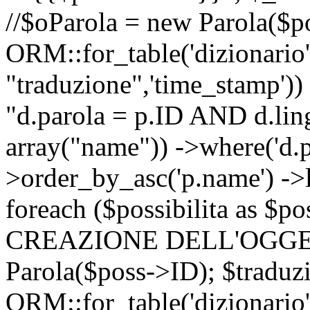
//$oParola = new Parola($p
ORM::for_table('dizionario',
"traduzione",'time_stamp'))
"d.parola = p.ID AND d.lingu
array("name")) ->where('d.p
>order_by_asc('p.name') ->
foreach ($possibilita as $
CREAZIONE DELL'OGGET
Parola($poss->ID); $traduz
ORM::for_table('dizionario',