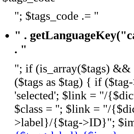
"; $tags_code .= "
" . getLanguageKey("ca
. "
"; if (is_array($tags) &&
($tags as $tag) { if ($ta
'selected'; $link = "/{$d
$class = ''; $link = "/{$
>label}/{$tag->ID}"; $im