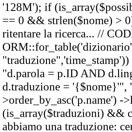
'128M'); if (is_array($possib
== 0 && strlen($nome) > 0) 
ritentare la ricerca... //
ORM::for_table('dizionario',
"traduzione",'time_stamp'))
"d.parola = p.ID AND d.li
d.traduzione = '{$nome}'", '
>order_by_asc('p.name') ->l
(is_array($traduzioni) && c
abbiamo una traduzione: ce