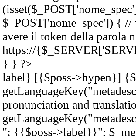
(isset($_POST['nome_spec
$_POST['nome_spec']) { // v
avere il token della parola n
https://{$_SERVER['SERV
} } ?>
label} [{$poss->hypen}] {$
getLanguageKey("metadescri
pronunciation and translation
getLanguageKey("metadescri
": {{$poss->label}}"; $_met