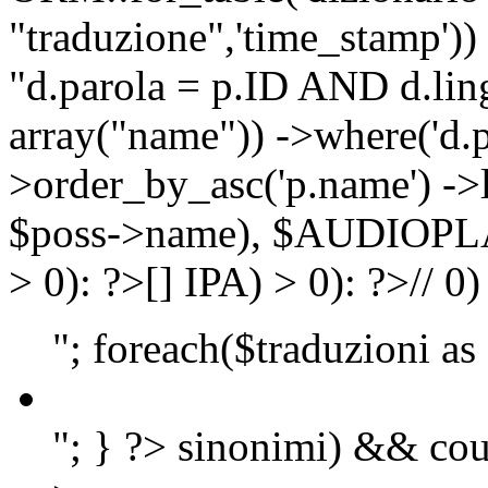
"traduzione",'time_stamp'))
"d.parola = p.ID AND d.lingu
array("name")) ->where('d.p
>order_by_asc('p.name') ->
$poss->name), $AUDIOP
> 0): ?>
[]
IPA) > 0): ?>
//
0)
"; foreach($traduzioni as
"; } ?>
sinonimi) && cou