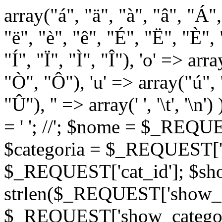
array("á", "ä", "à", "â", "Á"
"ë", "è", "ê", "É", "Ë", "È", "
"Í", "Ï", "Ì", "Î"), 'o' => ar
"Ò", "Ô"), 'u' => array("ú",
"Û"), '' => array(' ', '\t
= '
'; //
'; $nome = $_REQUES
$categoria = $_REQUEST['ca
$_REQUEST['cat_id']; $sho
strlen($_REQUEST['show_c
$_REQUEST['show_categorie