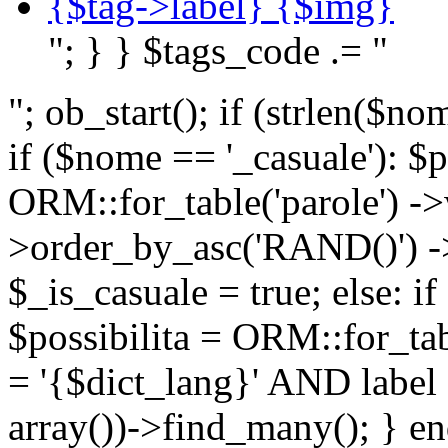
{$tag->label} {$img}
"; } } $tags_code .= "
"; ob_start(); if (strlen(
if ($nome == '_casuale'): $p
ORM::for_table('parole') ->w
>order_by_asc('RAND()') ->
$_is_casuale = true; else: i
$possibilita = ORM::for_ta
= '{$dict_lang}' AND lab
array())->find_many(); } en