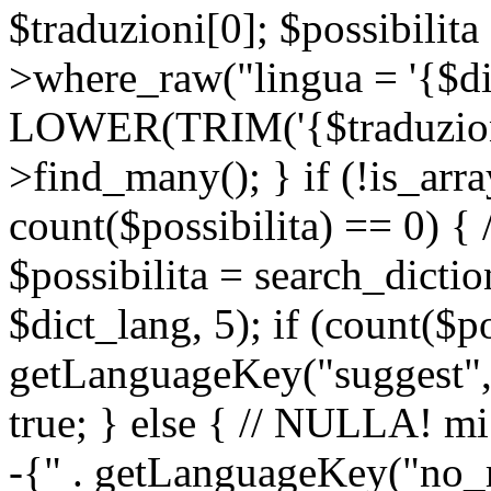
$traduzioni[0]; $possibilita
>where_raw("lingua = '{$di
LOWER(TRIM('{$traduzione-
>find_many(); } if (!is_array
count($possibilita) == 0) { /
$possibilita = search_dicti
$dict_lang, 5); if (count($p
getLanguageKey("suggest", 
true; } else { // NULLA! mi
-{" . getLanguageKey("no_m