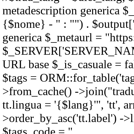
metadescription generica $_
{$nome} - " : "") . $output[
generica $_metaurl = "https:
$_SERVER['SERVER_NAME'] .
URL base $_is_casuale = fals
$tags = ORM::for_table('tags'
>from_cache() ->join("trad
tt.lingua = '{$lang}'", 'tt', a
>order_by_asc('tt.label') -
$tags_code = "