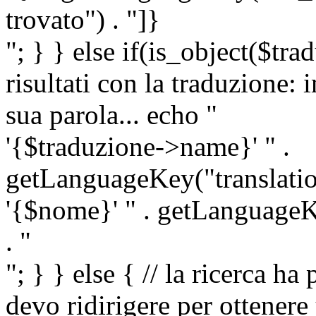
trovato") . "]}
"; } } else if(is_object($tra
risultati con la traduzione: 
sua parola... echo "
'{$traduzione->name}' " .
getLanguageKey("translatio
'{$nome}' " . getLanguageKe
. "
"; } } else { // la ricerca ha
devo ridirigere per ottenere