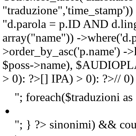
"traduzione",'time_stamp'))
"d.parola = p.ID AND d.lingu
array("name")) ->where('d.p
>order_by_asc('p.name') ->
$poss->name), $AUDIOP
> 0): ?>
[]
IPA) > 0): ?>
//
0)
"; foreach($traduzioni as
"; } ?>
sinonimi) && cou