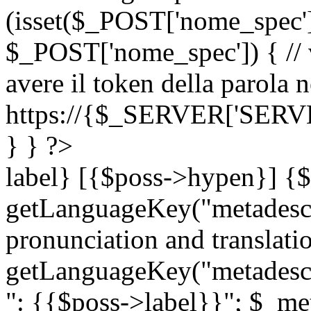
(isset($_POST['nome_spec
$_POST['nome_spec']) { // v
avere il token della parola n
https://{$_SERVER['SERV
} } ?>
label} [{$poss->hypen}] {$
getLanguageKey("metadescri
pronunciation and translation
getLanguageKey("metadescri
": {{$poss->label}}"; $_met