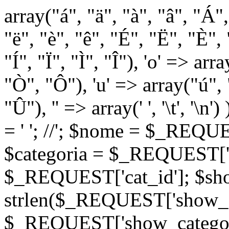
array("á", "ä", "à", "â", "Á"
"ë", "è", "ê", "É", "Ë", "È", "
"Í", "Ï", "Ì", "Î"), 'o' => ar
"Ò", "Ô"), 'u' => array("ú",
"Û"), '' => array(' ', '\t
= '
'; //
'; $nome = $_REQUES
$categoria = $_REQUEST['ca
$_REQUEST['cat_id']; $sho
strlen($_REQUEST['show_c
$_REQUEST['show_categorie