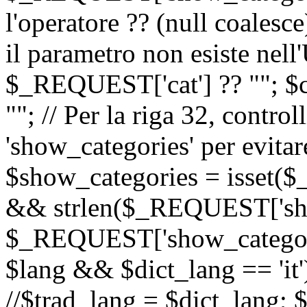
l'operatore ?? (null coalesc
il parametro non esiste nel
$_REQUEST['cat'] ?? ""; $
""; // Per la riga 32, contro
'show_categories' per evitare
$show_categories = isset(
&& strlen($_REQUEST['sho
$_REQUEST['show_categorie
$lang && $dict_lang == 'it')
//$trad_lang = $dict_lang; $