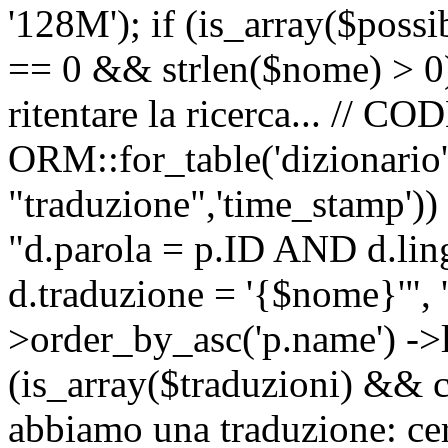
'128M'); if (is_array($possib
== 0 && strlen($nome) > 0) 
ritentare la ricerca... //
ORM::for_table('dizionario',
"traduzione",'time_stamp'))
"d.parola = p.ID AND d.li
d.traduzione = '{$nome}'", '
>order_by_asc('p.name') ->l
(is_array($traduzioni) && c
abbiamo una traduzione: ce