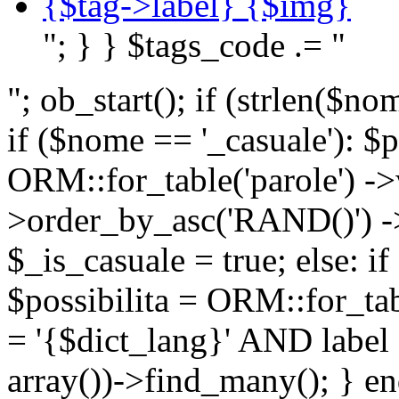
{$tag->label} {$img}
"; } } $tags_code .= "
"; ob_start(); if (strlen(
if ($nome == '_casuale'): $p
ORM::for_table('parole') ->w
>order_by_asc('RAND()') ->
$_is_casuale = true; else: i
$possibilita = ORM::for_ta
= '{$dict_lang}' AND lab
array())->find_many(); } en