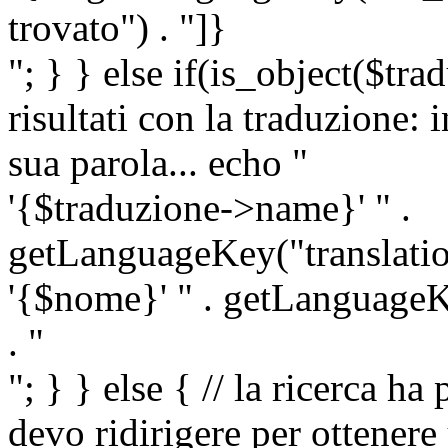
trovato") . "]}
"; } } else if(is_object($tra
risultati con la traduzione: 
sua parola... echo "
'{$traduzione->name}' " .
getLanguageKey("translatio
'{$nome}' " . getLanguageKe
. "
"; } } else { // la ricerca ha
devo ridirigere per ottenere