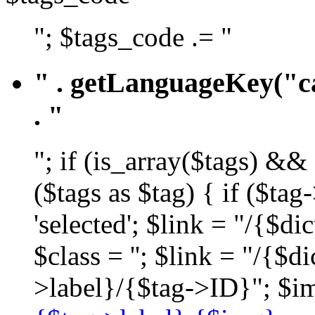
"; $tags_code .= "
" . getLanguageKey("ca
. "
"; if (is_array($tags) &&
($tags as $tag) { if ($ta
'selected'; $link = "/{$d
$class = ''; $link = "/{$
>label}/{$tag->ID}"; $im