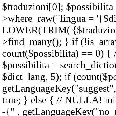
$traduzioni[0]; $possibilita
>where_raw("lingua = '{$di
LOWER(TRIM('{$traduzione-
>find_many(); } if (!is_array
count($possibilita) == 0) { /
$possibilita = search_dicti
$dict_lang, 5); if (count($p
getLanguageKey("suggest", 
true; } else { // NULLA! mi
-{" . getLanguageKey("no_m