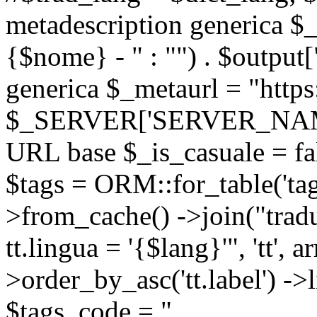
metadescription generica $_
{$nome} - " : "") . $output[
generica $_metaurl = "https:
$_SERVER['SERVER_NAME'] .
URL base $_is_casuale = fals
$tags = ORM::for_table('tags'
>from_cache() ->join("trad
tt.lingua = '{$lang}'", 'tt', a
>order_by_asc('tt.label') -
$tags_code = "