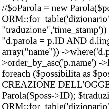
//$oParola = new Parola($p
ORM::for_table('dizionario',
"traduzione",'time_stamp'))
"d.parola = p.ID AND d.lingu
array("name")) ->where('d.p
>order_by_asc('p.name') ->
foreach ($possibilita as $
CREAZIONE DELL'OGGET
Parola($poss->ID); $traduz
ORM::for_table('dizionario',