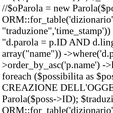
//$oParola = new Parola($p
ORM::for_table('dizionario',
"traduzione",'time_stamp'))
"d.parola = p.ID AND d.lingu
array("name")) ->where('d.p
>order_by_asc('p.name') ->
foreach ($possibilita as $
CREAZIONE DELL'OGGET
Parola($poss->ID); $traduz
ORM::for_table('dizionario',