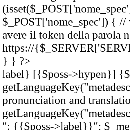
(isset($_POST['nome_spec
$_POST['nome_spec']) { // v
avere il token della parola n
https://{$_SERVER['SERV
} } ?>
label} [{$poss->hypen}] {$
getLanguageKey("metadescri
pronunciation and translation
getLanguageKey("metadescri
": {{$poss->label}}"; $_met