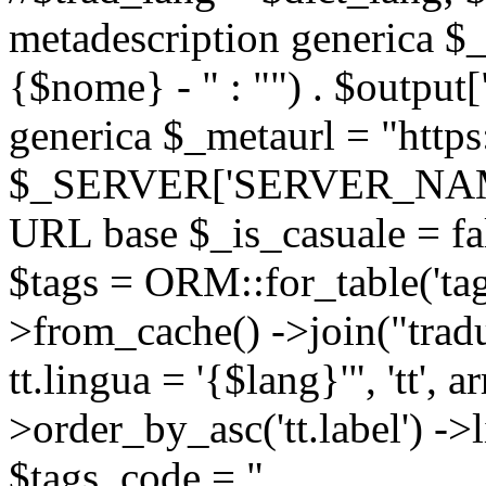
metadescription generica $_
{$nome} - " : "") . $output[
generica $_metaurl = "https:
$_SERVER['SERVER_NAME'] .
URL base $_is_casuale = fals
$tags = ORM::for_table('tags'
>from_cache() ->join("trad
tt.lingua = '{$lang}'", 'tt', a
>order_by_asc('tt.label') -
$tags_code = "