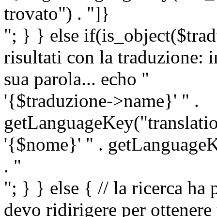
trovato") . "]}
"; } } else if(is_object($tra
risultati con la traduzione: 
sua parola... echo "
'{$traduzione->name}' " .
getLanguageKey("translatio
'{$nome}' " . getLanguageKe
. "
"; } } else { // la ricerca ha
devo ridirigere per ottenere