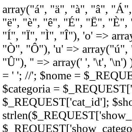
array("á", "ä", "à", "â", "Á"
"ë", "è", "ê", "É", "Ë", "È", "
"Í", "Ï", "Ì", "Î"), 'o' => ar
"Ò", "Ô"), 'u' => array("ú",
"Û"), '' => array(' ', '\t
= '
'; //
'; $nome = $_REQUES
$categoria = $_REQUEST['ca
$_REQUEST['cat_id']; $sho
strlen($_REQUEST['show_c
$_REQUEST['show_categorie