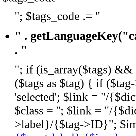
"; $tags_code .= "
" . getLanguageKey("ca
. "
"; if (is_array($tags) &&
($tags as $tag) { if ($ta
'selected'; $link = "/{$d
$class = ''; $link = "/{$
>label}/{$tag->ID}"; $im