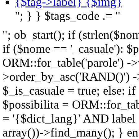
{$tag->label} {$img}
"; } } $tags_code .= "
"; ob_start(); if (strlen(
if ($nome == '_casuale'): $p
ORM::for_table('parole') ->w
>order_by_asc('RAND()') ->
$_is_casuale = true; else: i
$possibilita = ORM::for_ta
= '{$dict_lang}' AND lab
array())->find_many(); } en