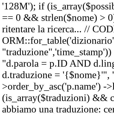
'128M'); if (is_array($possib
== 0 && strlen($nome) > 0) 
ritentare la ricerca... //
ORM::for_table('dizionario',
"traduzione",'time_stamp'))
"d.parola = p.ID AND d.li
d.traduzione = '{$nome}'", '
>order_by_asc('p.name') ->l
(is_array($traduzioni) && c
abbiamo una traduzione: ce