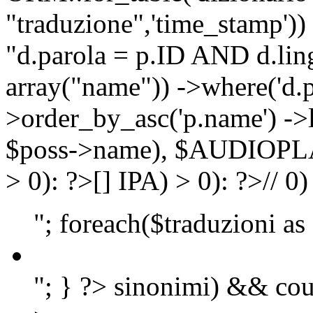
"traduzione",'time_stamp'))
"d.parola = p.ID AND d.lingu
array("name")) ->where('d.p
>order_by_asc('p.name') ->
$poss->name), $AUDIOP
> 0): ?>
[]
IPA) > 0): ?>
//
0)
"; foreach($traduzioni as
"; } ?>
sinonimi) && cou