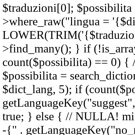
$traduzioni[0]; $possibilita
>where_raw("lingua = '{$di
LOWER(TRIM('{$traduzione-
>find_many(); } if (!is_array
count($possibilita) == 0) { /
$possibilita = search_dicti
$dict_lang, 5); if (count($p
getLanguageKey("suggest", 
true; } else { // NULLA! mi
-{" . getLanguageKey("no_m