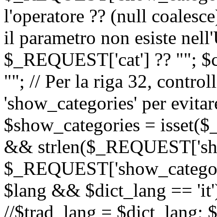
l'operatore ?? (null coalesc
il parametro non esiste nel
$_REQUEST['cat'] ?? ""; $
""; // Per la riga 32, contro
'show_categories' per evitare
$show_categories = isset(
&& strlen($_REQUEST['sho
$_REQUEST['show_categorie
$lang && $dict_lang == 'it')
//$trad_lang = $dict_lang; $