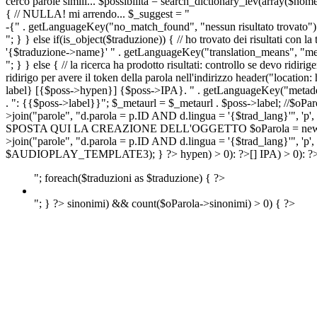
cerco parole simili... $possibilita = search_dictionary_lev(array($nom
{ // NULLA! mi arrendo... $_suggest = "
-{" . getLanguageKey("no_match_found", "nessun risultato trovato") 
"; } } else if(is_object($traduzione)) { // ho trovato dei risultati con l
'{$traduzione->name}' " . getLanguageKey("translation_means", "means
"; } } else { // la ricerca ha prodotto risultati: controllo se devo 
ridirigo per avere il token della parola nell'indirizzo header("lo
label} [{$poss->hypen}] {$poss->IPA}. " . getLanguageKey("metadescr
. ": {{$poss->label}}"; $_metaurl = $_metaurl . $poss->label; //$oPar
>join("parole", "d.parola = p.ID AND d.lingua = '{$trad_lang}'", 'p',
SPOSTA QUI LA CREAZIONE DELL'OGGETTO $oParola = new Parola($pos
>join("parole", "d.parola = p.ID AND d.lingua = '{$trad_lang}'", 'p'
$AUDIOPLAY_TEMPLATE3); } ?>
hypen) > 0): ?>
[]
IPA) > 0): ?
"; foreach($traduzioni as $traduzione) { ?>
"; } ?>
sinonimi) && count($oParola->sinonimi) > 0) { ?>