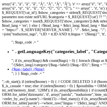
array("á", "ä", "à", "â", "Á", "Ä", "À", "Â"), 'e' => array("é", "ë", "è"
array("ú", "ü", "ù", "û", "Ú", "Ü", "Ù", "Û"), '' => array(' ', '\t
$_REQUEST['cat_id']; $show_categories = strlen($_REQUEST['show_ca
parametro non esiste nell'URL $categoria = $_REQUEST['cat'] ?? ""; $c
$show_categories = isset($_REQUEST['show_categories']) && strle
$trad_lang = 'en'; } else { //$trad_lang = $dict_lang; $trad_lang = $l
= "https://" . $_SERVER['SERVER_NAME'] . "/" . $dict_lang . "/"; // U
>join("traduzioni_tags", "t.ID = tt.ID AND tt.lingua = '{$lang}'", 'tt'
"; $tags_code .= "
" . getLanguageKey("categories_label", "Categor
"; if (is_array($tags) && count($tags) > 0) { foreach ($tags as 
"/{$dict_lang}/category/{$tag->label}/{$tag->ID}"; $img = "";
{$tag->label} {$img}
"; } } $tags_code .= "
"; ob_start(); if (strlen($nome) > 0) { // CODE DELETED 3 if ($nome 
$_is_casuale = true; else: if (strlen($nome) > 0) { $possibilita = 
ini_set('memory_limit', '128M'); if (is_array($possibilita)) { if (coun
ORM::for_table('dizionario', 'd', array("parola", "traduzione",'time
>order_by_asc('p.name') ->limit(15) ->find_many(); if (is_array($trad
ORM::for_table('parole') ->where_raw("lingua = '{$dict_lang}' AND la