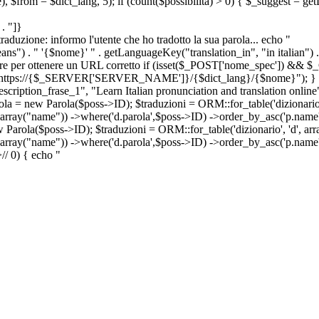
e), $from = $dict_lang, 5); if (count($possibilita) > 0) { $_suggest = g
. "]}
a traduzione: informo l'utente che ho tradotto la sua parola... echo "
") . " '{$nome}' " . getLanguageKey("translation_in", "in italian") .
ridirigere per ottenere un URL corretto if (isset($_POST['nome_spec']) 
cation: https://{$_SERVER['SERVER_NAME']}/{$dict_lang}/{$nome}"); }
iption_frase_1", "Learn Italian pronunciation and translation online
ola = new Parola($poss->ID); $traduzioni = ORM::for_table('dizionario',
 array("name")) ->where('d.parola',$poss->ID) ->order_by_asc('p.name') 
s->ID); $traduzioni = ORM::for_table('dizionario', 'd', array("p
, array("name")) ->where('d.parola',$poss->ID) ->order_by_asc('p.name
>
//
0) { echo "