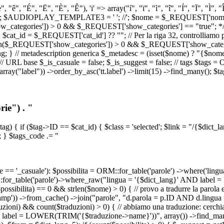
, "ê", "É", "Ë", "È", "Ê"), 'i' => array("í", "ï", "ì", "î", "Í", "Ï", "Ì",
', '\n') ); $AUDIOPLAY_TEMPLATE3 = '
'; //
'; $nome = $_REQUEST['nome_s
tegories']) > 0 && $_REQUEST['show_categories'] == "true"; */ // Us
at_id = $_REQUEST['cat_id'] ?? ""; // Per la riga 32, controlliamo prim
n($_REQUEST['show_categories']) > 0 && $_REQUEST['show_categories'
ang; } // metadescription generica $_metadesc = (isset($nome) ? "{$nome}
RL base $_is_casuale = false; $_is_suggest = false; // tags $tags = ORM
, array("label")) ->order_by_asc('tt.label') ->limit(15) ->find_many(); $
ie") . "
$tag) { if ($tag->ID == $cat_id) { $class = 'selected'; $link = "/{$dict_
 } $tags_code .= "
== '_casuale'): $possibilita = ORM::for_table('parole') ->where('ling
ORM::for_table('parole')->where_raw("lingua = '{$dict_lang}' AND lab
t($possibilita) == 0 && strlen($nome) > 0) { // provo a tradurre la paro
_stamp')) ->from_cache() ->join("parole", "d.parola = p.ID AND d.lingua
uzioni) && count($traduzioni) > 0) { // abbiamo una traduzione: cerchia
bel = LOWER(TRIM('{$traduzione->name}'))", array()) ->find_many(); } i