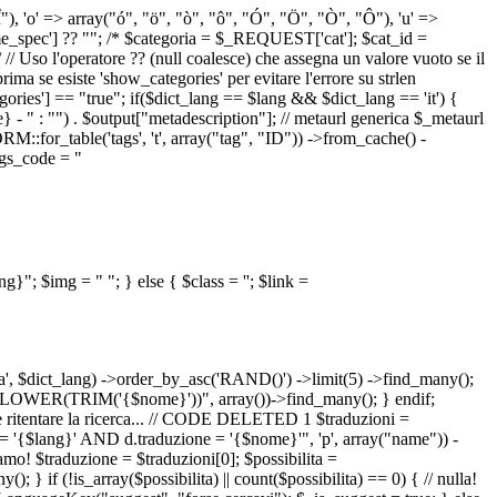
 "Î"), 'o' => array("ó", "ö", "ò", "ô", "Ó", "Ö", "Ò", "Ô"), 'u' =>
pec'] ?? ""; /* $categoria = $_REQUEST['cat']; $cat_id =
o l'operatore ?? (null coalesce) che assegna un valore vuoto se il
a se esiste 'show_categories' per evitare l'errore su strlen
] == "true"; if($dict_lang == $lang && $dict_lang == 'it') {
 - " : "") . $output["metadescription"]; // metaurl generica $_metaurl
::for_table('tags', 't', array("tag", "ID")) ->from_cache() -
tags_code = "
lang}"; $img = "
"; } else { $class = ''; $link =
ua', $dict_lang) ->order_by_asc('RAND()') ->limit(5) ->find_many();
el = LOWER(TRIM('{$nome}'))", array())->find_many(); } endif;
la e ritentare la ricerca... // CODE DELETED 1 $traduzioni =
 = '{$lang}' AND d.traduzione = '{$nome}'", 'p', array("name")) -
mo! $traduzione = $traduzioni[0]; $possibilita =
f (!is_array($possibilita) || count($possibilita) == 0) { // nulla!