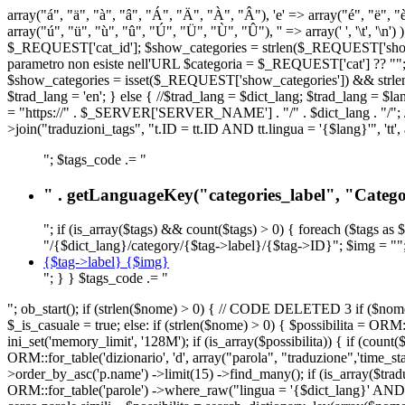
array("á", "ä", "à", "â", "Á", "Ä", "À", "Â"), 'e' => array("é", "ë", "è"
array("ú", "ü", "ù", "û", "Ú", "Ü", "Ù", "Û"), '' => array(' ', '\t
$_REQUEST['cat_id']; $show_categories = strlen($_REQUEST['show_ca
parametro non esiste nell'URL $categoria = $_REQUEST['cat'] ?? ""; $c
$show_categories = isset($_REQUEST['show_categories']) && strle
$trad_lang = 'en'; } else { //$trad_lang = $dict_lang; $trad_lang = $l
= "https://" . $_SERVER['SERVER_NAME'] . "/" . $dict_lang . "/"; // U
>join("traduzioni_tags", "t.ID = tt.ID AND tt.lingua = '{$lang}'", 'tt'
"; $tags_code .= "
" . getLanguageKey("categories_label", "Categor
"; if (is_array($tags) && count($tags) > 0) { foreach ($tags as 
"/{$dict_lang}/category/{$tag->label}/{$tag->ID}"; $img = "";
{$tag->label} {$img}
"; } } $tags_code .= "
"; ob_start(); if (strlen($nome) > 0) { // CODE DELETED 3 if ($nome 
$_is_casuale = true; else: if (strlen($nome) > 0) { $possibilita = 
ini_set('memory_limit', '128M'); if (is_array($possibilita)) { if (coun
ORM::for_table('dizionario', 'd', array("parola", "traduzione",'time
>order_by_asc('p.name') ->limit(15) ->find_many(); if (is_array($trad
ORM::for_table('parole') ->where_raw("lingua = '{$dict_lang}' AND la