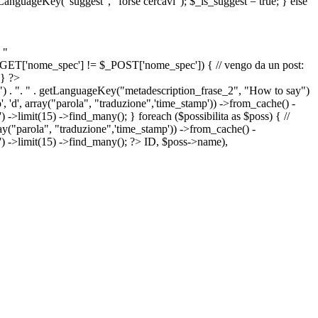
etLanguageKey("suggest", "forse cercavi"); $_is_suggest = true; } else
 "
&& $_GET['nome_spec'] != $_POST['nome_spec']) { // vengo da un post:
 } ?>
") . ". " . getLanguageKey("metadescription_frase_2", "How to say")
 'd', array("parola", "traduzione",'time_stamp')) ->from_cache() -
->limit(15) ->find_many(); } foreach ($possibilita as $poss) { //
arola", "traduzione",'time_stamp')) ->from_cache() -
') ->limit(15) ->find_many(); ?>
ID, $poss->name),