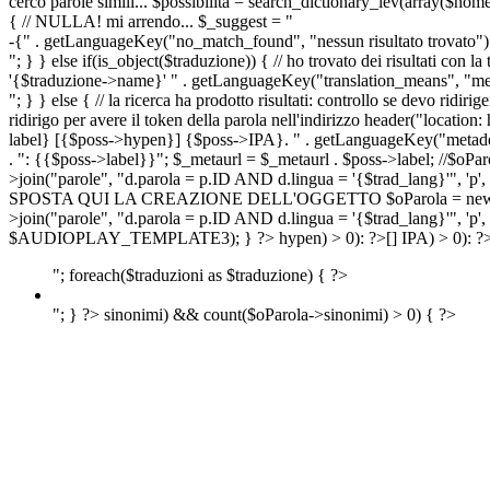
cerco parole simili... $possibilita = search_dictionary_lev(array($nom
{ // NULLA! mi arrendo... $_suggest = "
-{" . getLanguageKey("no_match_found", "nessun risultato trovato") 
"; } } else if(is_object($traduzione)) { // ho trovato dei risultati con l
'{$traduzione->name}' " . getLanguageKey("translation_means", "means
"; } } else { // la ricerca ha prodotto risultati: controllo se devo 
ridirigo per avere il token della parola nell'indirizzo header("lo
label} [{$poss->hypen}] {$poss->IPA}. " . getLanguageKey("metadescr
. ": {{$poss->label}}"; $_metaurl = $_metaurl . $poss->label; //$oPar
>join("parole", "d.parola = p.ID AND d.lingua = '{$trad_lang}'", 'p',
SPOSTA QUI LA CREAZIONE DELL'OGGETTO $oParola = new Parola($pos
>join("parole", "d.parola = p.ID AND d.lingua = '{$trad_lang}'", 'p'
$AUDIOPLAY_TEMPLATE3); } ?>
hypen) > 0): ?>
[]
IPA) > 0): ?
"; foreach($traduzioni as $traduzione) { ?>
"; } ?>
sinonimi) && count($oParola->sinonimi) > 0) { ?>