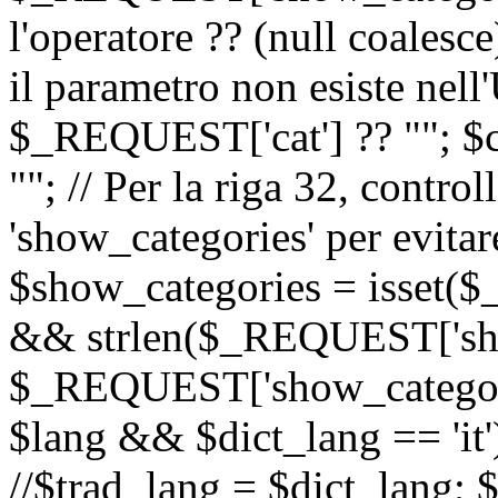
l'operatore ?? (null coalesc
il parametro non esiste nel
$_REQUEST['cat'] ?? ""; $
""; // Per la riga 32, contro
'show_categories' per evitare
$show_categories = isset(
&& strlen($_REQUEST['sho
$_REQUEST['show_categorie
$lang && $dict_lang == 'it')
//$trad_lang = $dict_lang; $