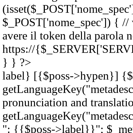
(isset($_POST['nome_spec
$_POST['nome_spec']) { // v
avere il token della parola n
https://{$_SERVER['SERV
} } ?>
label} [{$poss->hypen}] {$
getLanguageKey("metadescri
pronunciation and translation
getLanguageKey("metadescri
": {{$poss->label}}"; $_met