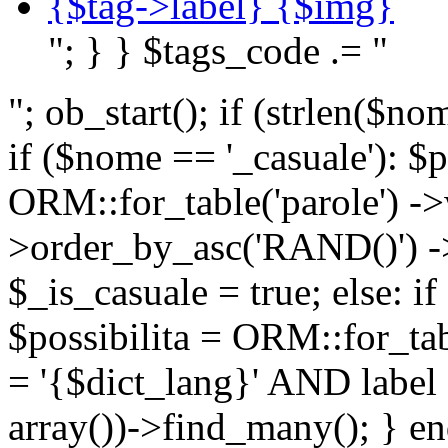
{$tag->label} {$img}
"; } } $tags_code .= "
"; ob_start(); if (strlen(
if ($nome == '_casuale'): $p
ORM::for_table('parole') ->w
>order_by_asc('RAND()') ->
$_is_casuale = true; else: i
$possibilita = ORM::for_ta
= '{$dict_lang}' AND lab
array())->find_many(); } en