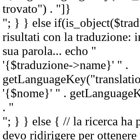
trovato") . "]}
"; } } else if(is_object($tra
risultati con la traduzione: 
sua parola... echo "
'{$traduzione->name}' " .
getLanguageKey("translatio
'{$nome}' " . getLanguageKe
. "
"; } } else { // la ricerca ha
devo ridirigere per ottenere