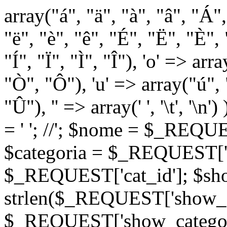
array("á", "ä", "à", "â", "Á"
"ë", "è", "ê", "É", "Ë", "È", "
"Í", "Ï", "Ì", "Î"), 'o' => ar
"Ò", "Ô"), 'u' => array("ú",
"Û"), '' => array(' ', '\t
= '
'; //
'; $nome = $_REQUES
$categoria = $_REQUEST['ca
$_REQUEST['cat_id']; $sho
strlen($_REQUEST['show_c
$_REQUEST['show_categorie