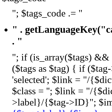
"; $tags_code .= "
" . getLanguageKey("ca
. "
"; if (is_array($tags) &&
($tags as $tag) { if ($ta
'selected'; $link = "/{$d
$class = ''; $link = "/{$
>label}/{$tag->ID}"; $im