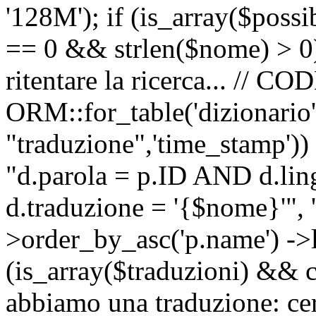
'128M'); if (is_array($possib
== 0 && strlen($nome) > 0) 
ritentare la ricerca... //
ORM::for_table('dizionario',
"traduzione",'time_stamp'))
"d.parola = p.ID AND d.li
d.traduzione = '{$nome}'", '
>order_by_asc('p.name') ->l
(is_array($traduzioni) && c
abbiamo una traduzione: ce