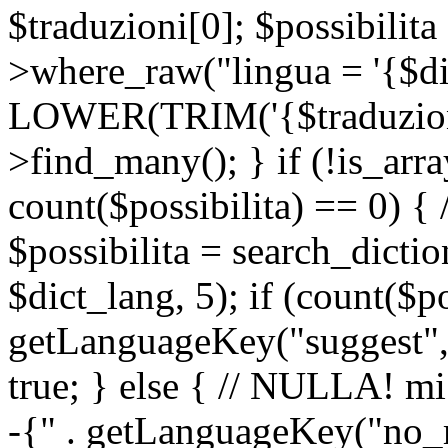
$traduzioni[0]; $possibilita
>where_raw("lingua = '{$di
LOWER(TRIM('{$traduzione-
>find_many(); } if (!is_array
count($possibilita) == 0) { /
$possibilita = search_dicti
$dict_lang, 5); if (count($p
getLanguageKey("suggest", 
true; } else { // NULLA! mi
-{" . getLanguageKey("no_m