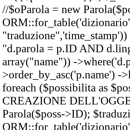
//$oParola = new Parola($p
ORM::for_table('dizionario',
"traduzione",'time_stamp'))
"d.parola = p.ID AND d.lingu
array("name")) ->where('d.p
>order_by_asc('p.name') ->
foreach ($possibilita as $
CREAZIONE DELL'OGGET
Parola($poss->ID); $traduz
ORM::for_table('dizionario',