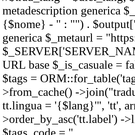
metadescription generica $_
{$nome} - " : "") . $output[
generica $_metaurl = "https:
$_SERVER['SERVER_NAME'] .
URL base $_is_casuale = fals
$tags = ORM::for_table('tags'
>from_cache() ->join("trad
tt.lingua = '{$lang}'", 'tt', a
>order_by_asc('tt.label') -
$tags_code = "