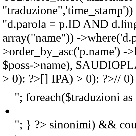
"traduzione",'time_stamp'))
"d.parola = p.ID AND d.lingu
array("name")) ->where('d.p
>order_by_asc('p.name') ->
$poss->name), $AUDIOP
> 0): ?>
[]
IPA) > 0): ?>
//
0)
"; foreach($traduzioni as
"; } ?>
sinonimi) && cou