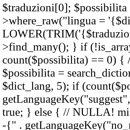
$traduzioni[0]; $possibilita
>where_raw("lingua = '{$di
LOWER(TRIM('{$traduzione-
>find_many(); } if (!is_array
count($possibilita) == 0) { /
$possibilita = search_dicti
$dict_lang, 5); if (count($p
getLanguageKey("suggest", 
true; } else { // NULLA! mi
-{" . getLanguageKey("no_m