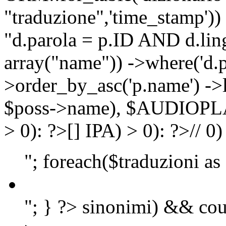
"traduzione",'time_stamp'))
"d.parola = p.ID AND d.lingu
array("name")) ->where('d.p
>order_by_asc('p.name') ->
$poss->name), $AUDIOP
> 0): ?>
[]
IPA) > 0): ?>
//
0)
"; foreach($traduzioni as
"; } ?>
sinonimi) && cou