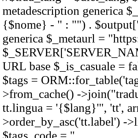
metadescription generica $_
{$nome} - " : "") . $output[
generica $_metaurl = "https:
$_SERVER['SERVER_NAME'] .
URL base $_is_casuale = fals
$tags = ORM::for_table('tags'
>from_cache() ->join("trad
tt.lingua = '{$lang}'", 'tt', a
>order_by_asc('tt.label') -
$tags_code = "