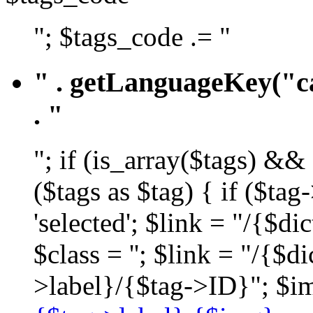
"; $tags_code .= "
" . getLanguageKey("ca
. "
"; if (is_array($tags) &&
($tags as $tag) { if ($ta
'selected'; $link = "/{$d
$class = ''; $link = "/{$
>label}/{$tag->ID}"; $im