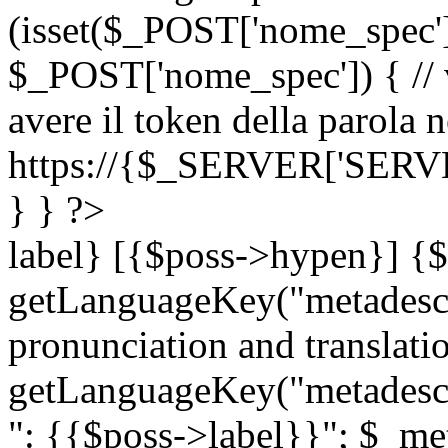
(isset($_POST['nome_spec
$_POST['nome_spec']) { // v
avere il token della parola n
https://{$_SERVER['SERV
} } ?>
label} [{$poss->hypen}] {$
getLanguageKey("metadescri
pronunciation and translation
getLanguageKey("metadescri
": {{$poss->label}}"; $_met