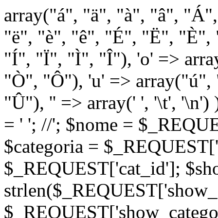
array("á", "ä", "à", "â", "Á"
"ë", "è", "ê", "É", "Ë", "È", "
"Í", "Ï", "Ì", "Î"), 'o' => ar
"Ò", "Ô"), 'u' => array("ú",
"Û"), '' => array(' ', '\t
= '
'; //
'; $nome = $_REQUES
$categoria = $_REQUEST['ca
$_REQUEST['cat_id']; $sho
strlen($_REQUEST['show_c
$_REQUEST['show_categorie