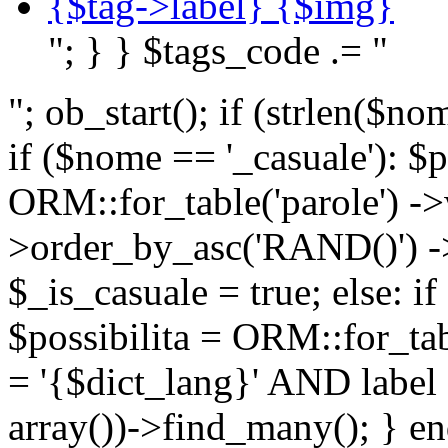
{$tag->label} {$img}
"; } } $tags_code .= "
"; ob_start(); if (strlen(
if ($nome == '_casuale'): $p
ORM::for_table('parole') ->w
>order_by_asc('RAND()') ->
$_is_casuale = true; else: i
$possibilita = ORM::for_ta
= '{$dict_lang}' AND lab
array())->find_many(); } en