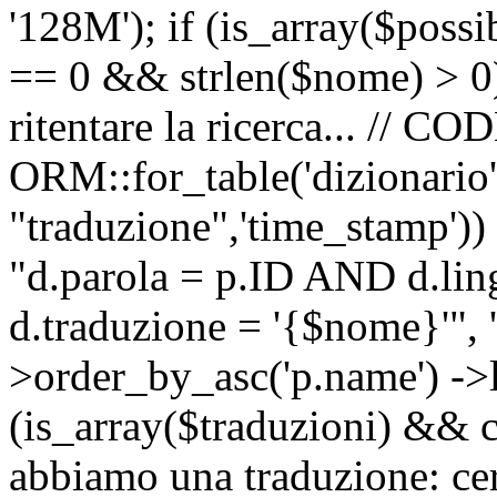
'128M'); if (is_array($possib
== 0 && strlen($nome) > 0) 
ritentare la ricerca... //
ORM::for_table('dizionario',
"traduzione",'time_stamp'))
"d.parola = p.ID AND d.li
d.traduzione = '{$nome}'", '
>order_by_asc('p.name') ->l
(is_array($traduzioni) && c
abbiamo una traduzione: ce