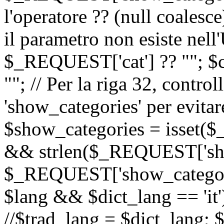
l'operatore ?? (null coalesc
il parametro non esiste nel
$_REQUEST['cat'] ?? ""; $
""; // Per la riga 32, contro
'show_categories' per evitare
$show_categories = isset(
&& strlen($_REQUEST['sho
$_REQUEST['show_categorie
$lang && $dict_lang == 'it')
//$trad_lang = $dict_lang; $