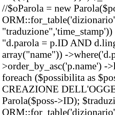
//$oParola = new Parola($p
ORM::for_table('dizionario',
"traduzione",'time_stamp'))
"d.parola = p.ID AND d.lingu
array("name")) ->where('d.p
>order_by_asc('p.name') ->
foreach ($possibilita as $
CREAZIONE DELL'OGGET
Parola($poss->ID); $traduz
ORM::for_table('dizionario',