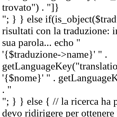
trovato") . "]}
"; } } else if(is_object($tra
risultati con la traduzione: 
sua parola... echo "
'{$traduzione->name}' " .
getLanguageKey("translatio
'{$nome}' " . getLanguageKe
. "
"; } } else { // la ricerca ha
devo ridirigere per ottenere