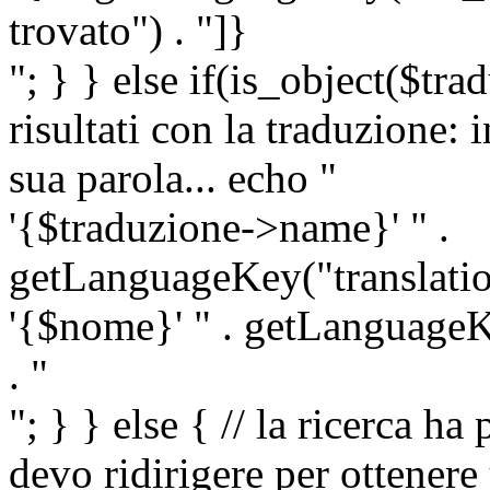
trovato") . "]}
"; } } else if(is_object($tra
risultati con la traduzione: 
sua parola... echo "
'{$traduzione->name}' " .
getLanguageKey("translatio
'{$nome}' " . getLanguageKe
. "
"; } } else { // la ricerca ha
devo ridirigere per ottenere