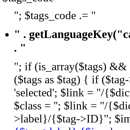
"; $tags_code .= "
" . getLanguageKey("ca
. "
"; if (is_array($tags) &&
($tags as $tag) { if ($ta
'selected'; $link = "/{$d
$class = ''; $link = "/{$
>label}/{$tag->ID}"; $im