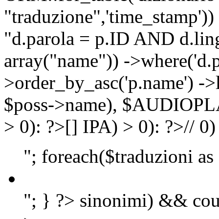
"traduzione",'time_stamp'))
"d.parola = p.ID AND d.lingu
array("name")) ->where('d.p
>order_by_asc('p.name') ->
$poss->name), $AUDIOP
> 0): ?>
[]
IPA) > 0): ?>
//
0)
"; foreach($traduzioni as
"; } ?>
sinonimi) && cou