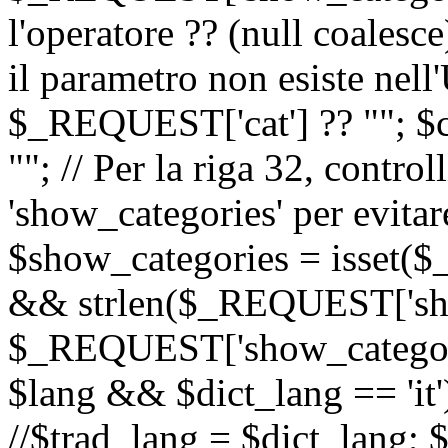
l'operatore ?? (null coalesc
il parametro non esiste nel
$_REQUEST['cat'] ?? ""; $
""; // Per la riga 32, contro
'show_categories' per evitare
$show_categories = isset(
&& strlen($_REQUEST['sho
$_REQUEST['show_categorie
$lang && $dict_lang == 'it')
//$trad_lang = $dict_lang; $