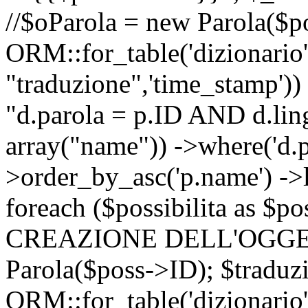
//$oParola = new Parola($p
ORM::for_table('dizionario',
"traduzione",'time_stamp'))
"d.parola = p.ID AND d.lingu
array("name")) ->where('d.p
>order_by_asc('p.name') ->
foreach ($possibilita as $
CREAZIONE DELL'OGGET
Parola($poss->ID); $traduz
ORM::for_table('dizionario',