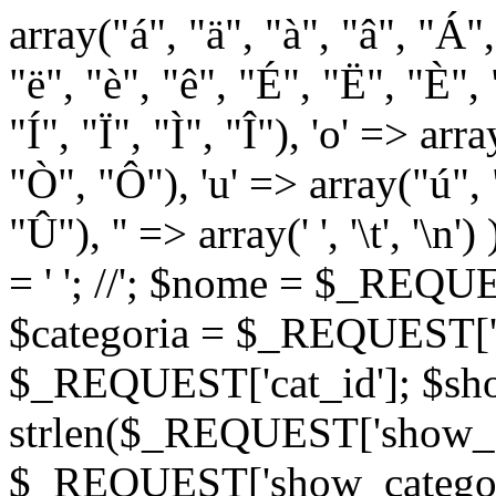
array("á", "ä", "à", "â", "Á"
"ë", "è", "ê", "É", "Ë", "È", "
"Í", "Ï", "Ì", "Î"), 'o' => ar
"Ò", "Ô"), 'u' => array("ú",
"Û"), '' => array(' ', '\t
= '
'; //
'; $nome = $_REQUES
$categoria = $_REQUEST['ca
$_REQUEST['cat_id']; $sho
strlen($_REQUEST['show_c
$_REQUEST['show_categorie