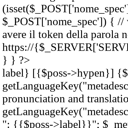
(isset($_POST['nome_spec
$_POST['nome_spec']) { // v
avere il token della parola n
https://{$_SERVER['SERV
} } ?>
label} [{$poss->hypen}] {$
getLanguageKey("metadescri
pronunciation and translation
getLanguageKey("metadescri
": {{$poss->label}}"; $_met