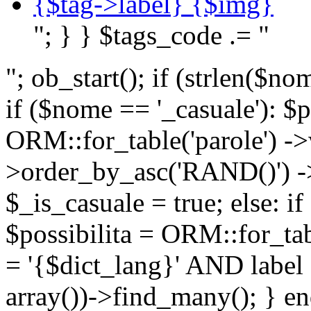
{$tag->label} {$img}
"; } } $tags_code .= "
"; ob_start(); if (strlen(
if ($nome == '_casuale'): $p
ORM::for_table('parole') ->w
>order_by_asc('RAND()') ->
$_is_casuale = true; else: i
$possibilita = ORM::for_ta
= '{$dict_lang}' AND lab
array())->find_many(); } en