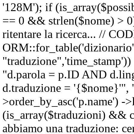
'128M'); if (is_array($possib
== 0 && strlen($nome) > 0) 
ritentare la ricerca... //
ORM::for_table('dizionario',
"traduzione",'time_stamp'))
"d.parola = p.ID AND d.li
d.traduzione = '{$nome}'", '
>order_by_asc('p.name') ->l
(is_array($traduzioni) && c
abbiamo una traduzione: ce