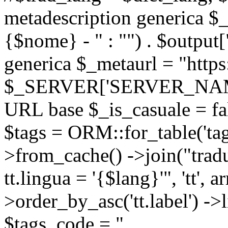
metadescription generica $_
{$nome} - " : "") . $output[
generica $_metaurl = "https:
$_SERVER['SERVER_NAME'] .
URL base $_is_casuale = fals
$tags = ORM::for_table('tags'
>from_cache() ->join("trad
tt.lingua = '{$lang}'", 'tt', a
>order_by_asc('tt.label') -
$tags_code = "