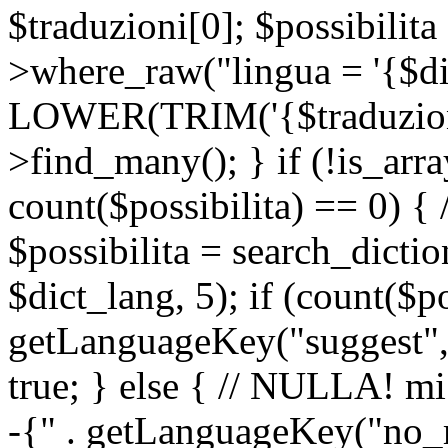
$traduzioni[0]; $possibilita
>where_raw("lingua = '{$di
LOWER(TRIM('{$traduzione-
>find_many(); } if (!is_array
count($possibilita) == 0) { /
$possibilita = search_dicti
$dict_lang, 5); if (count($p
getLanguageKey("suggest", 
true; } else { // NULLA! mi
-{" . getLanguageKey("no_m